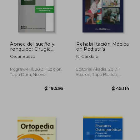
₡ 59.757
₡ 63.3
Apnea del sueño y
Rehabilitación Médica
ronquido: Cirugía
en Pediatría
ambulatoria con laser
Oscar Buezo
N. Gándara
CO2
Mcgraw-Hill, 2013, 1 Edición,
Editorial Akadia, 2017, 1
Tapa Dura, Nuevo
Edición, Tapa Blanda,
Nuevo