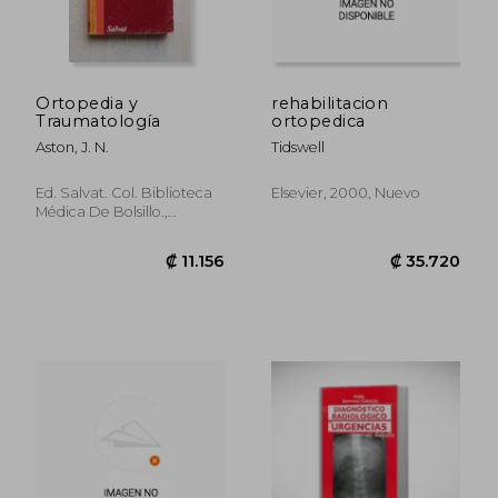
Ortopedia y
rehabilitacion
Traumatología
ortopedica
Aston, J. N.
Tidswell
Ed. Salvat. Col. Biblioteca
Elsevier, 2000, Nuevo
Médica De Bolsillo.,
Barcelona,, Tapa Blanda,
Usado
₡ 50.433
₡ 28.5