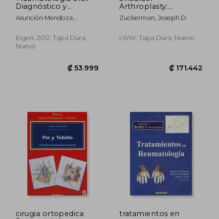
Diagnóstico y
Arthroplasty:
tratamiento integral.
Principles and
Asunción Mendoza
Zuckerman, Joseph D.
Soluciones estéticas
Practice (en Inglés)
Mendoza, Carlos García
Ballesta
Ergon, 2012, Tapa Dura,
LWW, Tapa Dura, Nuevo
Nuevo
₡ 16.456
₡ 40.3
cirugia ortopedica
tratamientos en