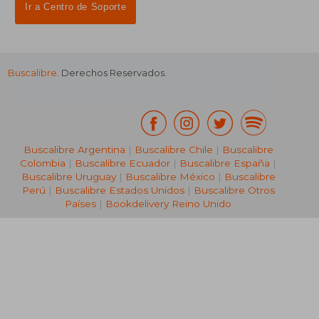
Ir a Centro de Soporte
Buscalibre
. Derechos Reservados.
₡ 88.510
₡ 12.2
Buscalibre Argentina
|
Buscalibre Chile
|
Buscalibre
Colombia
|
Buscalibre Ecuador
|
Buscalibre España
|
Buscalibre Uruguay
|
Buscalibre México
|
Buscalibre
Perú
|
Buscalibre Estados Unidos
|
Buscalibre Otros
Países
|
Bookdelivery Reino Unido