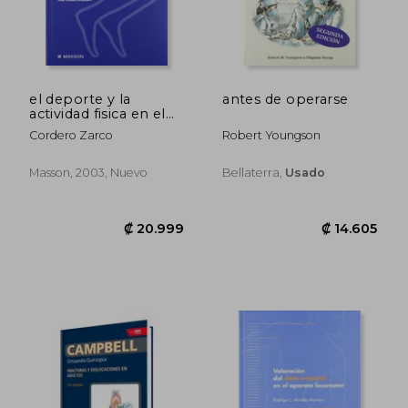
el deporte y la
antes de operarse
actividad fisica en el
aparato locomotor 2
Cordero Zarco
Robert Youngson
Masson, 2003, Nuevo
Bellaterra,
Usado
₡ 39.524
₡ 42.5