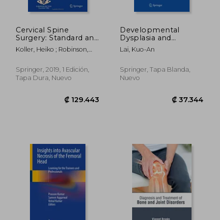
Cervical Spine
Developmental
Surgery: Standard and
Dysplasia and
Advanced Techniques:
Dislocation of the Hip
Koller, Heiko ; Robinson,
Lai, Kuo-An
Cervical Spine
in Adults (en Inglés)
Yohan ; Demetriades,
Research Society -
Alexis
Europe Instructional
Springer, 2019, 1 Edición,
Springer, Tapa Blanda,
Surgical Atlas (en
Tapa Dura, Nuevo
Nuevo
Inglés)