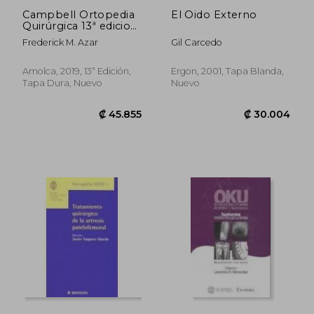
Campbell Ortopedia
El Oido Externo
Quirúrgica 13ª edicion.
Columna tomo 4.
Frederick M. Azar
Gil Carcedo
Incluye e-book
Amolca, 2019, 13ª Edición,
Ergon, 2001, Tapa Blanda,
Tapa Dura, Nuevo
Nuevo
₡ 73.655
₡ 14.4