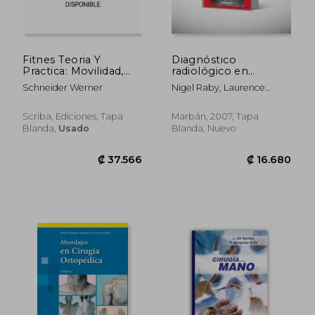
Fitnes Teoria Y
Diagnóstico
Practica: Movilidad,
radiológico en
Fuerza Y Resistencia
urgencias
Schneider Werner
Nigel Raby, Laurence
Berman
Scriba, Ediciones, Tapa
Marbán, 2007, Tapa
Blanda,
Usado
Blanda, Nuevo
₡ 11.156
₡ 35.7