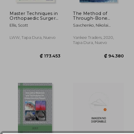
Master Techniques in
The Method of
Orthopaedic Surgery:
Through-Bone
₡ 129.443
₡ 37.3
The Foot and Ankle:
Osteosynthesis in
Ellis, Scott
Savchenko, Nikolai
Print + eBook with
Trauma Care and
Ivanovich ; Reich, Michael
Multimedia (en
Orthopedics (en
Francis
Inglés)
Inglés)
LWW, Tapa Dura, Nuevo
Yankee Traders, 2020,
Tapa Dura, Nuevo