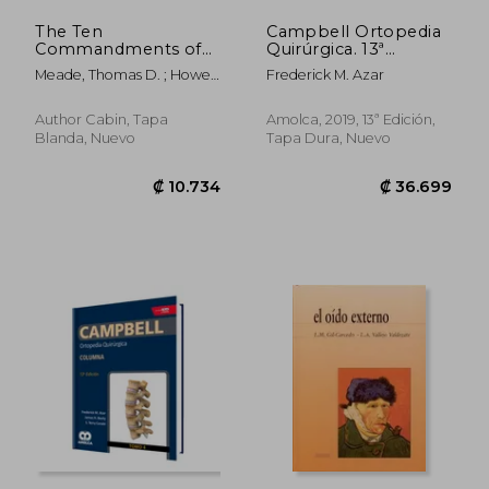
The Ten
Campbell Ortopedia
Commandments of
Quirúrgica. 13ª
Calipered
edición. Mano. Tomo
Meade, Thomas D. ; Howell,
Frederick M. Azar
Kinematically Aligned
8. incluye e-book
Stephen M.
Total Knee
Arthroplasty (en
Author Cabin, Tapa
Amolca, 2019, 13ª Edición,
Inglés)
Blanda, Nuevo
Tapa Dura, Nuevo
₡ 173.453
₡ 94.3