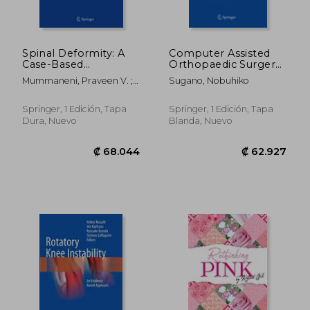
Spinal Deformity: A
Computer Assisted
Case-Based
Orthopaedic Surgery
Approach to
for Hip and Knee:
Mummaneni, Praveen V. ;
Sugano, Nobuhiko
Managing and
Current State of the
Park, Paul ; Crawford III,
Avoiding
Art in Clinical
Charles H.
Complications (en
Application and Basic
Springer, 1 Edición, Tapa
Springer, 1 Edición, Tapa
Inglés)
Research (en Inglés)
Dura, Nuevo
Blanda, Nuevo
₡ 53.999
₡ 171.4