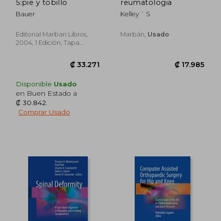
5:pie y tobillo
reumatologia
Bauer
Kelley ` S
Editorial Marban Libros,
Marbán,
Usado
2004, 1 Edición, Tapa
Blanda, Nuevo
Disponible
Usado
en Buen Estado a
₡ 30.842
.
Comprar Usado
₡ 25.127
₡ 60.5