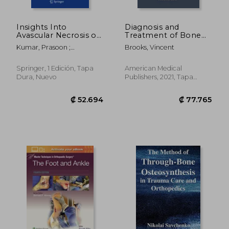
₡ 183.150
₡ 147.3
Insights Into
Diagnosis and
Avascular Necrosis of
Treatment of Bone
the Femoral Head:
and Joint Disorders
Kumar, Prasoon ;
Brooks, Vincent
Learning for the
(en Inglés)
Aggarwal, Sameer ;
Trainees and
Kumar, Vishal
Professionals (en
Springer, 1 Edición, Tapa
American Medical
Inglés)
Dura, Nuevo
Publishers, 2021, Tapa
Dura, Nuevo