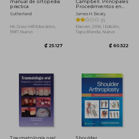
manual de ortopedia
Campbell. Principales
practica
Procedimientos en
Cirugía Ortopédica y
Sutherland
James H. Beaty
Traumatología +
(1)
Expertconsult
Mc Graw-Hill Education,
Elsevier, 2016, 1 Edición,
1987, Nuevo
Tapa Blanda, Nuevo
₡ 45.855
₡ 30.0
Traumatología oral:
Shoulder