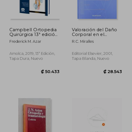
Campbell Ortopedia
Valoración del Daño
Quirúrgica 13ª edición.
Corporal en el
Fracturas y
Aparato Locomotor
Frederick M. Azar
R.C. Miralles
Dislocaciones en
Adultos. Tomo 6.
Incluye e-book
Amolca, 2019, 13ª Edición,
Editorial Elsevier, 2001,
Tapa Dura, Nuevo
Tapa Blanda, Nuevo
₡ 20.999
₡ 14.6