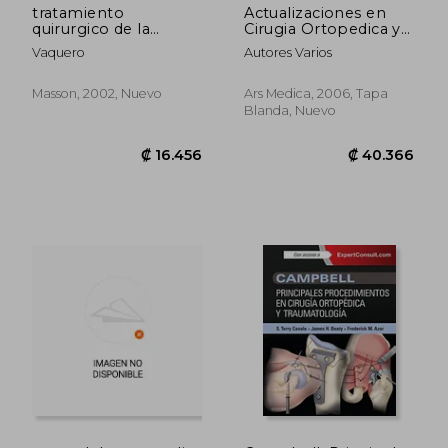
tratamiento
Actualizaciones en
quirurgico de la
Cirugia Ortopedica y
artrosis
Traumatologia
Vaquero
Autores Varios
patelofemoral
Masson, 2002, Nuevo
Ars Medica, 2006, Tapa
Blanda, Nuevo
₡ 10.734
₡ 36.6