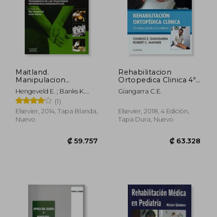
₡ 19.848
₡ 44.0
Maitland.
Rehabilitacion
Manipulacion
Ortopedica Clinica 4ª
Vertebral, 8ª ed.
ed
Hengeveld E. ; Banks K.
Giangarra C.E.
Gea Consultoria Editorial Sl
(1)
Elsevier, 2014, Tapa Blanda,
Elsevier, 2018, 4 Edición,
Nuevo
Tapa Dura, Nuevo