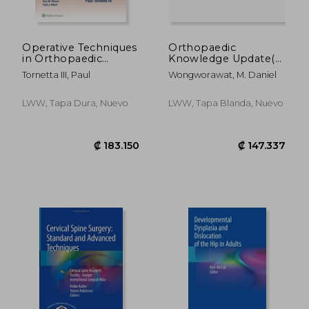
Operative Techniques
Orthopaedic
in Orthopaedic
Knowledge Update(r)
Trauma Surgery (en
Musculoskeletal
Tornetta III, Paul
Wongworawat, M. Daniel
Inglés)
Infection 2 Print +
eBook (en Inglés)
LWW, Tapa Dura, Nuevo
LWW, Tapa Blanda, Nuevo
₡ 64.399
₡ 36.8