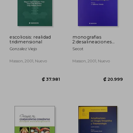
escoliosis: realidad
monografias
tridimensional
2:desalineaciones
₡ 15.997
₡ 21.5
torsionales de las
Gonzalez Viejo
Secot
extrem.inferiores
Masson, 2001, Nuevo
Masson, 2001, Nuevo