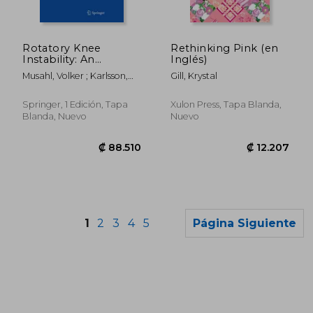
Rotatory Knee
Rethinking Pink (en
Instability: An
Inglés)
Evidence Based
Musahl, Volker ; Karlsson,
Gill, Krystal
Approach (en Inglés)
Jón ; Kuroda, Ryosuke
Springer, 1 Edición, Tapa
Xulon Press, Tapa Blanda,
Blanda, Nuevo
Nuevo
1
2
3
4
5
Página Siguiente
₡ 33.271
₡ 17.9