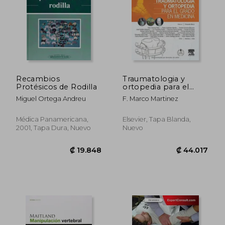
Recambios
Traumatologia y
Protésicos de Rodilla
ortopedia para el
grado en Medicina +
Miguel Ortega Andreu
F. Marco Martinez
StudentConsult en
espanol (Spanish
Edition)
Médica Panamericana,
Elsevier, Tapa Blanda,
2001, Tapa Dura, Nuevo
Nuevo