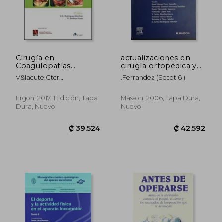
Cirugía en
actualizaciones en
Coagulopatías
cirugía ortopédica y
Congénitas: Enfoque
traumatología Secot
V&Iacute;Ctor
.ferrandez (secot 6 )
Multidisciplinario
6 (2006)
Jim&Eacute;Nez-Yuste
₡ 37.981
₡ 20.9
Ergon, 2017, 1 Edición, Tapa
Masson, 2006, Tapa Dura,
Dura, Nuevo
Nuevo