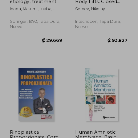
etiology, treatment,
Body Lifts: Closed
and related factors
Suture Lifts or Barbed
Inaba, Masumi ; Inaba,
Serdev, Nikolay
(en Inglés)
Thread Lifts (en
Yoshikata
Inglés)
Springer, 1992, Tapa Dura,
Intechopen, Tapa Dura,
Nuevo
Nuevo
₡ 88.510
₡ 9.7
Rinoplastica
Human Amniotic
Proporzionata: Come
Membrane: Basic