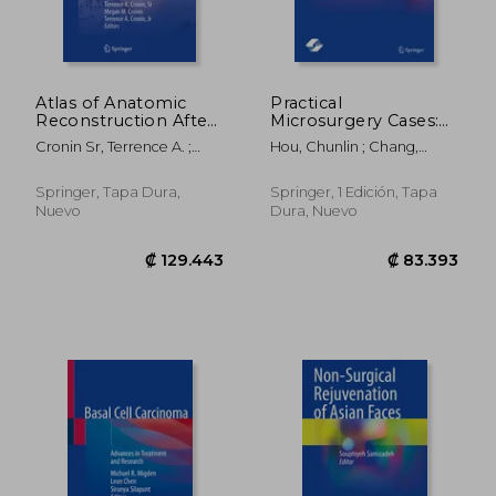
Atlas of Anatomic
Practical
Reconstruction After
Microsurgery Cases:
Skin Cancer Surgery
Repair, Replantation
Cronin Sr, Terrence A. ;
Hou, Chunlin ; Chang,
(en Inglés)
and Reconstruction
Cronin, Megan M. ; Cronin
Shimin ; Tang, Juyu
(en Inglés)
Jr, Terrence A.
Springer, Tapa Dura,
Springer, 1 Edición, Tapa
Nuevo
Dura, Nuevo
₡ 123.822
₡ 52.6