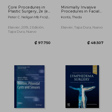
Core Procedures in
Minimally Invasive
Plastic Surgery, 2e (en
Procedures in Facial
Inglés)
Plastic Surgery, an
Peter C. Neligan Mb Frcs(I)
Kontis, Theda
Issue of Facial Plastic
Frcsc Facs; Donald W Buck
Surgery Clinics:
Ii M.D.
Volume 21-2 (en
Elsevier, 2019, 2 Edición,
Elsevier, Tapa Dura, Nuevo
Inglés)
Tapa Dura, Nuevo
₡ 305.810
₡ 132.5