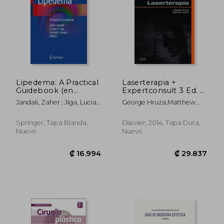
Lipedema: A Practical
Laserterapia +
Guidebook (en
Expertconsult 3 Ed. ©
Inglés)
2013
Jandali, Zaher ; Jiga, Lucian
George Hruza,Matthew
P. ; Campisi, Corrado
Avram
Springer, Tapa Blanda,
Elsevier, 2014, Tapa Dura,
Nuevo
Nuevo
₡ 16.994
₡ 29.8