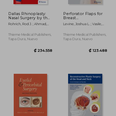
₡ 62.927
₡ 29.6
Dallas Rhinoplasty:
Perforator Flaps for
Nasal Surgery by the
Breast
Masters (en Inglés)
Reconstruction (en
Rohrich, Rod J. ; Ahmad,
Levine, Joshua L. ; Vasile,
Inglés)
Jamil ; Adams Jr, William P.
Julie V. ; Chen, Connie
Thieme Medical Publishers,
Thieme Medical Publishers,
Tapa Dura, Nuevo
Tapa Dura, Nuevo