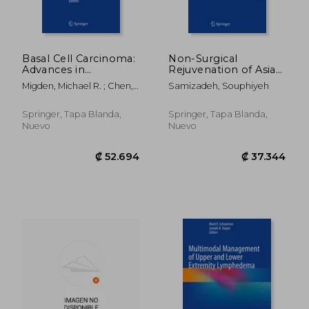
Basal Cell Carcinoma:
Non-Surgical
Advances in
Rejuvenation of Asian
Treatment and
Faces (en Inglés)
Migden, Michael R. ; Chen,
Samizadeh, Souphiyeh
Research (en Inglés)
Leon ; Silapunt, Sirunya
Springer, Tapa Blanda,
Springer, Tapa Blanda,
Nuevo
Nuevo
₡ 129.443
₡ 83.3