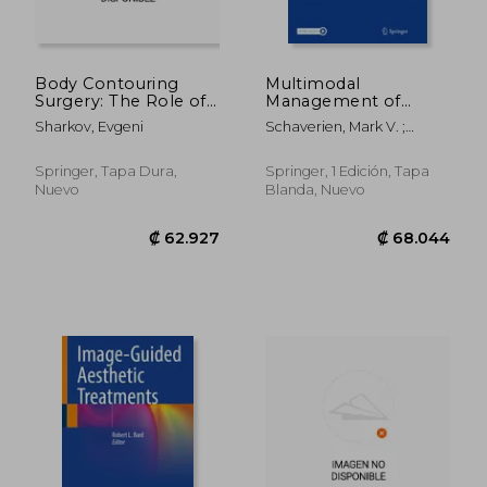
Body Contouring
Multimodal
Surgery: The Role of
Management of
Non-Invasive,
Upper and Lower
Sharkov, Evgeni
Schaverien, Mark V. ;
Minimal-Invasive and
Extremity
Dayan, Joseph H.
Surgical Technologies
Lymphedema (en
(en Inglés)
Inglés)
Springer, Tapa Dura,
Springer, 1 Edición, Tapa
Nuevo
Blanda, Nuevo
₡ 52.694
₡ 37.3