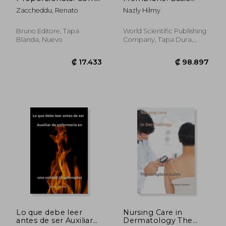
Migliorare L'Aspetto
Science and Clinical
Zaccheddu, Renato
Nazly Hilmy
Del Tuo Naso
Application
Valutando Tutti Gli
Approcci Più Sicuri
Bruno Editore, Tapa
World Scientific Publishing
Con E Senza
Blanda, Nuevo
Company, Tapa Dura,
Chirurgia (en Italiano)
Nuevo
₡ 12.126
₡ 59.8
Lo que debe leer
Nursing Care in
antes de ser Auxiliar
Dermatology The