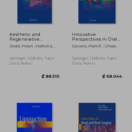
Aesthetic and
Innovative
Regenerative
Perspectives in Oral
Gynecology (en
and Maxillofacial
Jindal, Preeti ; Malhotra,
Stevens, Mark R. ; Ghasemi,
Inglés)
Surgery (en Inglés)
Narendra ; Joshi, Shashi
Shohreh ; Tabrizi, Reza
₡ 52.694
₡ 52.6
Springer, 1 Edición, Tapa
Springer, 1 Edición, Tapa
Dura, Nuevo
Dura, Nuevo