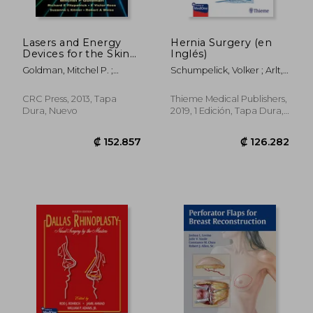
Lasers and Energy
Hernia Surgery (en
Devices for the Skin
Inglés)
(en Inglés)
Goldman, Mitchel P. ;
Schumpelick, Volker ; Arlt,
Fitzpatrick, Richard E. ;
Georg ; Conze, Klaus
Ross, E. Victor
Joachim
CRC Press, 2013, Tapa
Thieme Medical Publishers,
Dura, Nuevo
2019, 1 Edición, Tapa Dura,
Nuevo