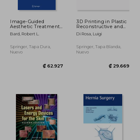
Image-Guided
3D Printing in Plastic
Aesthetic Treatments
Reconstructive and
(en Inglés)
Aesthetic Surgery: A
Bard, Robert L.
Di Rosa, Luigi
Guide for Clinical
Practice (en Inglés)
Springer, Tapa Dura,
Springer, Tapa Blanda,
Nuevo
Nuevo
₡ 62.927
₡ 68.0