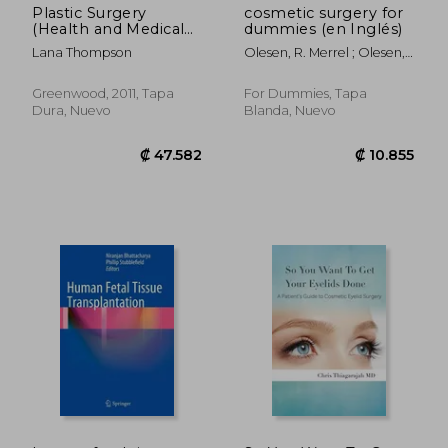
Plastic Surgery
cosmetic surgery for
(Health and Medical
dummies (en Inglés)
Issues Today) (en
Lana Thompson
Olesen, R. Merrel ; Olesen,
Inglés)
Marie B. V.
Greenwood, 2011, Tapa
For Dummies, Tapa
Dura, Nuevo
Blanda, Nuevo
₡ 97.750
₡ 48.5