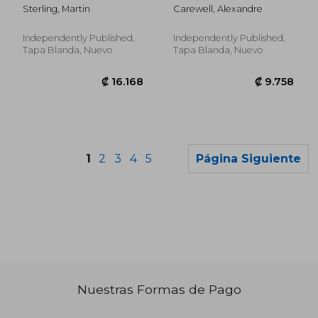
de enfermería en una
complete Guide (en
Sterling, Martin
Carewell, Alexandre
unidad de quemados
Inglés)
Independently Published,
Independently Published,
Tapa Blanda, Nuevo
Tapa Blanda, Nuevo
1
2
3
4
5
Página Siguiente
Nuestras Formas de Pago
₡ 29.669
₡ 93.8