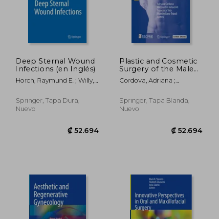
Deep Sternal Wound
Plastic and Cosmetic
Infections (en Inglés)
Surgery of the Male
₡ 52.189
₡ 78.5
Breast (en Inglés)
Horch, Raymund E. ; Willy,
Cordova, Adriana ;
Christian ; Kutschka, Ingo
Innocenti, Alessandro ; Toia,
Francesca
Springer, Tapa Dura,
Springer, Tapa Blanda,
Nuevo
Nuevo