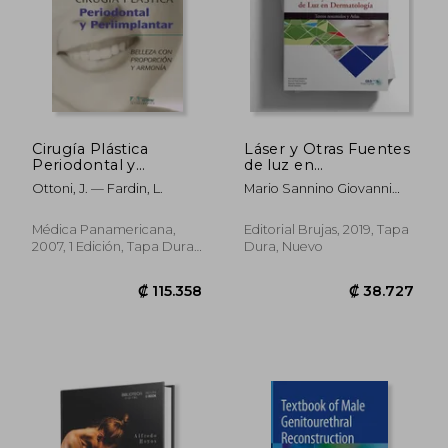
₡ 29.861
₡ 14.3
Cirugía Plástica
Láser y Otras Fuentes
Periodontal y
de luz en
Periimplantar
Dermatología. Textos
Ottoni, J. — Fardin, L.
Mario Sannino Giovanni
Resumidos y Atlas
Canarozzo, Steven Paul
Nistic&Ograve;, Mariela
Médica Panamericana,
Editorial Brujas, 2019, Tapa
Andrea Pujol
2007, 1 Edición, Tapa Dura,
Dura, Nuevo
Nuevo