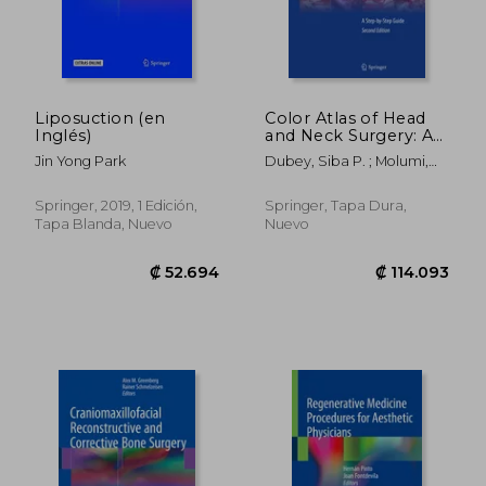
Liposuction (en
Color Atlas of Head
Inglés)
and Neck Surgery: A
Step-By-Step Guide
Jin Yong Park
Dubey, Siba P. ; Molumi,
(en Inglés)
Charles P. ; Swoboda,
Herwig
Springer, 2019, 1 Edición,
Springer, Tapa Dura,
Tapa Blanda, Nuevo
Nuevo
₡ 88.510
₡ 68.0