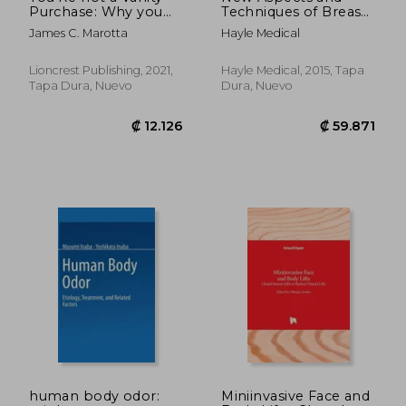
Purchase: Why you
Techniques of Breast
Shouldn'T Feel bad
Reconstruction (en
James C. Marotta
Hayle Medical
About Looking Good
Inglés)
(en Inglés)
Lioncrest Publishing, 2021,
Hayle Medical, 2015, Tapa
Tapa Dura, Nuevo
Dura, Nuevo
₡ 47.582
₡ 10.8
human body odor:
Miniinvasive Face and