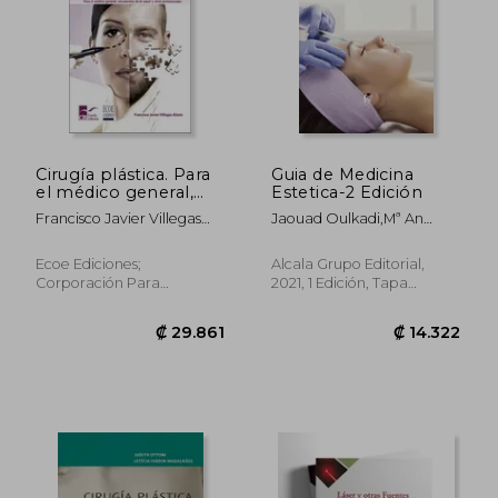
Cirugía plástica. Para
Guia de Medicina
el médico general,
Estetica-2 Edición
estudiantes de la
Francisco Javier Villegas
Jaouad Oulkadi,Mª An
salud y otros
Alzate
Corrales Rey
profesionales - 2da
edición
Ecoe Ediciones;
Alcala Grupo Editorial,
Corporación Para
2021, 1 Edición, Tapa
Investigaciones Biológicas
Blanda, Nuevo
CIB, 2019, 2 Edición, Tapa
Blanda, Nuevo