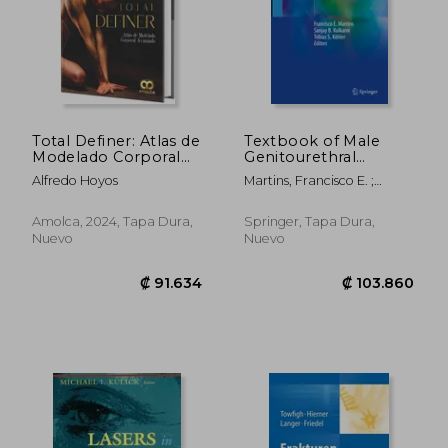
₡ 115.358
₡ 38.7
Total Definer: Atlas de
Textbook of Male
Modelado Corporal
Genitourethral
Avanzado. Incluye e-
Reconstruction (en
Alfredo Hoyos
Martins, Francisco E. ;
book
Inglés)
Kulkarni, Sanjay B. ; Köhler,
Tobias S.
Amolca, 2024, Tapa Dura,
Springer, Tapa Dura,
Nuevo
Nuevo