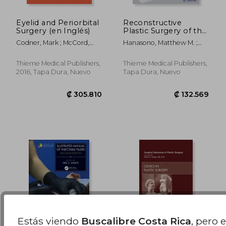
Eyelid and Periorbital
Reconstructive
Surgery (en Inglés)
Plastic Surgery of the
₡ 152.857
₡ 126.2
Head and Neck:
Codner, Mark ; McCord,
Hanasono, Matthew M. ;
Current Techniques
Clinton
Robb, Geoffrey L. ;
and Flap Atlas (en
Skoracki, Roman J.
Inglés)
Thieme Medical Publishers,
Thieme Medical Publishers,
2016, Tapa Dura, Nuevo
Tapa Dura, Nuevo
Estás viendo
Buscalibre Costa Rica
, pero 