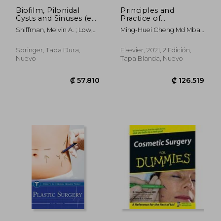
Biofilm, Pilonidal
Principles and
Cysts and Sinuses (en
Practice of
Inglés)
Lymphedema
Shiffman, Melvin A. ; Low,
Ming-Huei Cheng Md Mba
Surgery (en Inglés)
Mervin
Facs; David W Chang;
Ketan M Patel
Springer, Tapa Dura,
Elsevier, 2021, 2 Edición,
Nuevo
Tapa Blanda, Nuevo
₡ 73.168
₡ 60.6