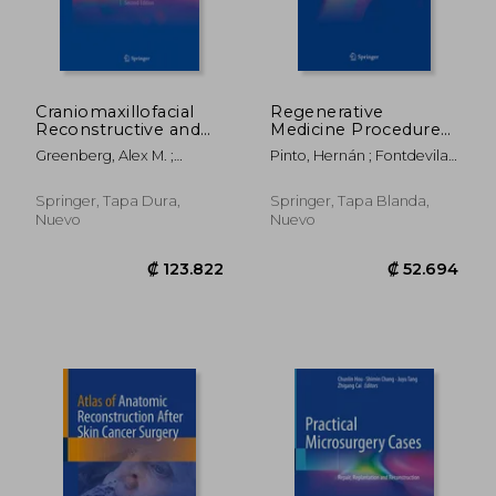
Craniomaxillofacial
Regenerative
Reconstructive and
Medicine Procedures
Corrective Bone
for Aesthetic
Greenberg, Alex M. ;
Pinto, Hernán ; Fontdevila,
Surgery (en Inglés)
Physicians (en Inglés)
Schmelzeisen, Rainer
Joan
Springer, Tapa Dura,
Springer, Tapa Blanda,
Nuevo
Nuevo
₡ 52.694
₡ 114.0