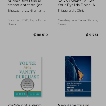
human fetal tissue
So You Want To Get
transplantation (en
Your Eyelids Done: A
Inglés)
Patients Guide to
Bhattacharya, Niranjan ;
Thiagarajah, Chris
Cosmetic Eyelid
Stubblefield, Phillip
Surgery (en Inglés)
Springer, 2013, Tapa Dura,
Createspace, Tapa Blanda,
Nuevo
Nuevo
₡ 57.810
₡ 126.5
You'Re not a Vanity
New Aspects and