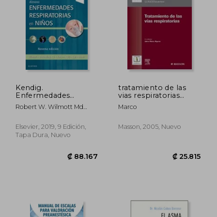
₡ 13.562
₡ 43.8
Kendig.
tratamiento de las
Enfermedades
vias respiratorias
Respiratorias en
formacion continuada
Robert W. Wilmott Md
Marco
Niños - 9ª Edición
de la soc.
Frcp; Andrew Bush Ma Md
Frcp Frcpch; Robin R
Elsevier, 2019, 9 Edición,
Masson, 2005, Nuevo
Deterding Md; Felix Ratjen
Tapa Dura, Nuevo
Md Phd Frcpc; Peter Sly
Mbbs Md Fracp Dsc;
Heather Zar Md; Albert Li
Md