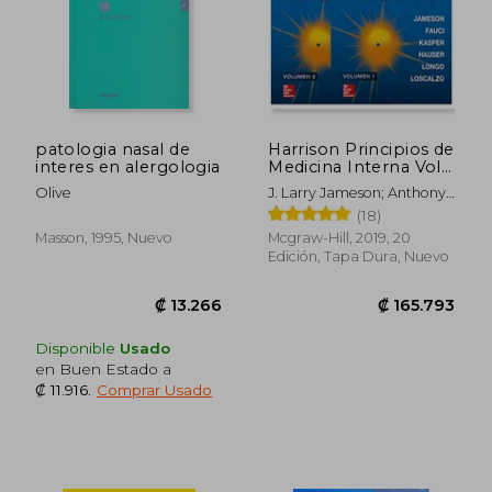
patologia nasal de
Harrison Principios de
interes en alergologia
Medicina Interna Vols
1 y 2
Olive
J. Larry Jameson; Anthony
Fauci; Dennis Kasper;
(18)
Stephen Hauser; Dan
Masson, 1995, Nuevo
Mcgraw-Hill, 2019, 20
Longo; Joseph Loscalzo
Edición, Tapa Dura, Nuevo
Disponible
Usado
en Buen Estado a
₡ 11.916
.
Comprar Usado
₡ 13.266
₡ 165.7