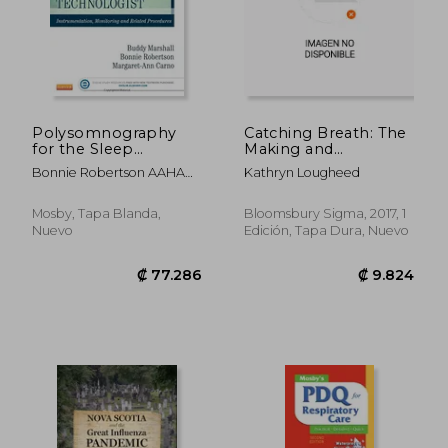
Polysomnography
Catching Breath: The
for the Sleep
Making and
Technologist:
Unmaking of
Bonnie Robertson AAHA
Kathryn Lougheed
Instrumentation,
Tuberculosis
CRT RPSGT
Monitoring, and
(Bloomsbury Sigma)
Related Procedures,
(en Inglés)
Mosby, Tapa Blanda,
Bloomsbury Sigma, 2017, 1
1e
Nuevo
Edición, Tapa Dura, Nuevo
₡ 103.860
₡ 72.8