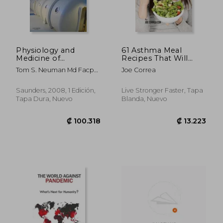
₡ 8.318
₡ 79.8
Physiology and
61 Asthma Meal
Medicine of
Recipes That Will
Hyperbaric Oxygen
Help To Naturally
Tom S. Neuman Md Facp
Joe Correa
Therapy (en Inglés)
Reduce Chronic and
Facpm; Stephen R. Thom
Troublesome
Md Phd
Symptoms: Home
Saunders, 2008, 1 Edición,
Live Stronger Faster, Tapa
Remedies for
Tapa Dura, Nuevo
Blanda, Nuevo
Asthmatic Patients