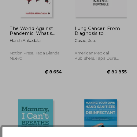
The World Against
Lung Cancer: From
Pandemic: What's
Diagnosis to
Next for Humanity?
Treatment (en Inglés)
₡ 25.485
₡ 10.8
Harish Ankadala
Cassie, Jute
(en Inglés)
Notion Press, Tapa Blanda,
American Medical
Nuevo
Publishers, Tapa Dura,
Nuevo