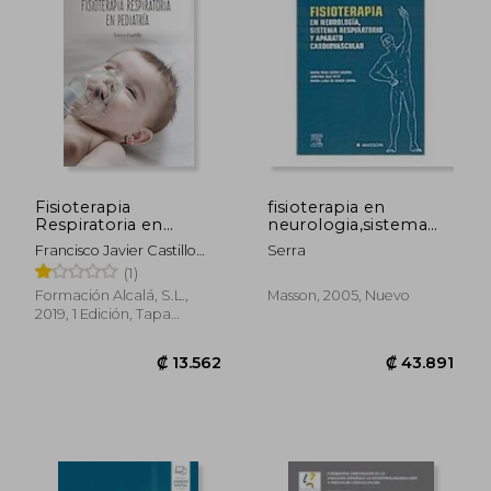
₡ 19.536
₡ 23.3
Fisioterapia
fisioterapia en
Respiratoria en
neurologia,sistema
Pediatria
respiratorio,aparato
Francisco Javier Castillo
Serra
cv
Montes
(1)
Formación Alcalá, S.L.,
Masson, 2005, Nuevo
2019, 1 Edición, Tapa
Blanda, Nuevo