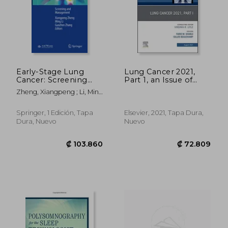
Early-Stage Lung
Lung Cancer 2021,
Cancer: Screening
Part 1, an Issue of
and Management (en
Thoracic Surgery
Zheng, Xiangpeng ; Li, Ming
Inglés)
Clinics (Volume 31-3)
; Zhang, Guozhen
(The Clinics: Surgery,
Volume 31-3) (en
Springer, 1 Edición, Tapa
Elsevier, 2021, Tapa Dura,
Inglés)
Dura, Nuevo
Nuevo
₡ 67.617
₡ 47.3