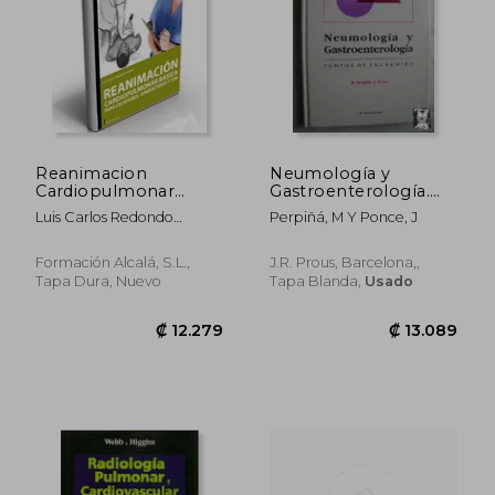
Reanimacion
Neumología y
Cardiopulmonar
Gastroenterología.
Basica
Puntos de Encuentro
Luis Carlos Redondo
Perpiñá, M Y Ponce, J
(Urgencias.Emergencias)
Cartón
Formación Alcalá, S.L.,
J.R. Prous, Barcelona,,
Tapa Dura, Nuevo
Tapa Blanda,
Usado
₡ 19.952
₡ 10.8