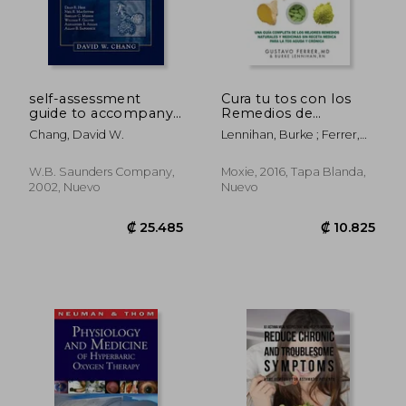
₡ 14.305
₡ 21.4
self-assessment
Cura tu tos con los
guide to accompany
Remedios de
respiratory care:
Abuelita: Una Guía
Chang, David W.
Lennihan, Burke ; Ferrer,
principles & practice
Completa de los
Gustavo
(en Inglés)
Mejores Remedios
Naturales y Medicinas
W.b. Saunders Company,
Moxie, 2016, Tapa Blanda,
sin Receta Médica
2002, Nuevo
Nuevo
Para la tos Aguda y
Crónica