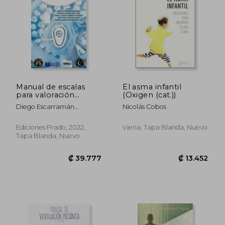
Manual de escalas
El asma infantil
para valoración
(Oxigen (cat.))
preanastésica
₡ 88.167
₡ 25.8
Diego Escarramán
Nicolás Cobos
Martínez
Ediciones Prado, 2022,
Viena, Tapa Blanda, Nuevo
Tapa Blanda, Nuevo