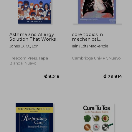
₡ 77.286
₡ 9.8
Asthma and Allergy
core topics in
Solution That Works
mechanical
for Covid-19: The
ventilation
Jones D. O., Lon
Iain (edt) Mackenzie
Powerful Natural
Prescription for
Respiratory Health
Freedom Press, Tapa
Cambridge Univ Pr, Nuevo
During the
Blanda, Nuevo
Coronavirus
Pandemic (en Inglés)