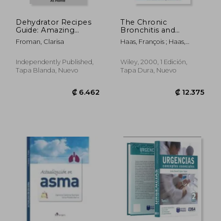
Dehydrator Recipes
The Chronic
Guide: Amazing
Bronchitis and
Dehydrated Goods
Emphysema
Froman, Clarisa
Haas, François ; Haas,
Made Easily At Home:
Handbook (en Inglés)
Sheila Sperber
Dehydrator Recipes
Australia (en Inglés)
Independently Published,
Wiley, 2000, 1 Edición,
Tapa Blanda, Nuevo
Tapa Dura, Nuevo
₡ 8.084
₡ 6.4