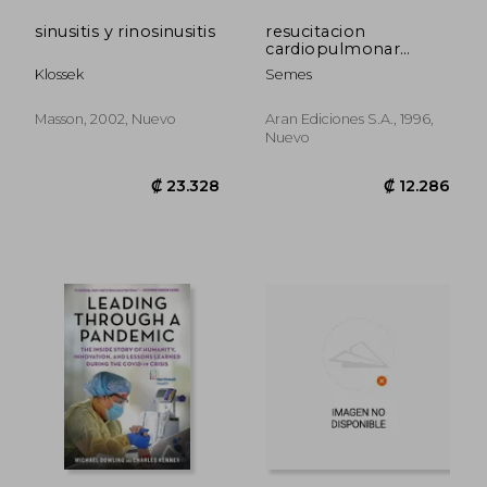
sinusitis y rinosinusitis
resucitacion
cardiopulmonar
avanzada
Klossek
Semes
Masson, 2002, Nuevo
Aran Ediciones S.a., 1996,
Nuevo