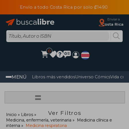
Envío a todo Costa Rica por solo ₡1490
Enviar a
Costa Rica
0
MENÚ
Libros más vendidos
Universo Cómics
Vida cris
=
Ver Filtros
Inicio
Libros
Medicina, enfermería, veterinaria
Medicina clínica e
interna
Medicina respiratoria