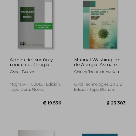
₡ 32.030
₡ 21.6
Apnea del sueño y
Manual Washington
ronquido: Cirugía
de Alergia, Asma e
ambulatoria con laser
Inmunología
Oscar Buezo
Shirley Joo,Andrew Kau
CO2
Mcgraw-Hill, 2013, 1 Edición,
Ovid Technologies, 2013, 2
Tapa Dura, Nuevo
Edición, Tapa Blanda,
Nuevo