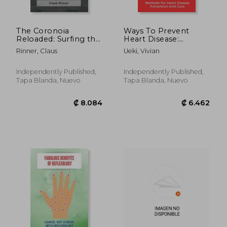
The Coronoia
Ways To Prevent
Reloaded: Surfing the
Heart Disease:
Waves of SARS-CoV-2
Methods For Heart
Rinner, Claus
Ueki, Vivian
and Lockdowns in
Disease Prevention
Canada and Around
And Cure: Pulmonary
the World (en Inglés)
Medicine (en Inglés)
Independently Published,
Independently Published,
Tapa Blanda, Nuevo
Tapa Blanda, Nuevo
₡ 32.483
₡ 8.0