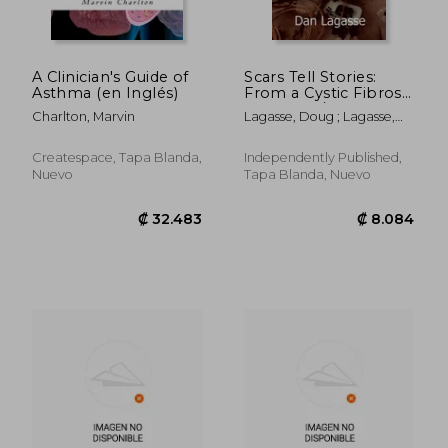
A Clinician's Guide of
Scars Tell Stories:
Asthma (en Inglés)
From a Cystic Fibrosis
and Heart/Double
Charlton, Marvin
Lagasse, Doug ; Lagasse,
Lung Transplant
Dan
Patient (en Inglés)
Createspace, Tapa Blanda,
Independently Published,
Nuevo
Tapa Blanda, Nuevo
₡ 8.654
₡ 80.8