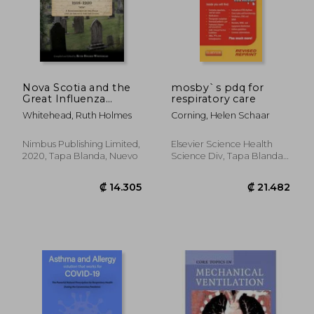
Nova Scotia and the
mosby`s pdq for
Great Influenza
respiratory care
Pandemic, 1918-1920:
Whitehead, Ruth Holmes
Corning, Helen Schaar
A Remembrance of
the Dead and an
Archive for the Living
Nimbus Publishing Limited,
Elsevier Science Health
(en Inglés)
2020, Tapa Blanda, Nuevo
Science Div, Tapa Blanda,
Nuevo