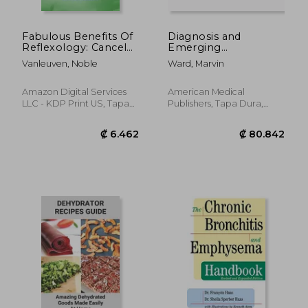
Fabulous Benefits Of
Diagnosis and
Reflexology: Cancel
Emerging
Out Stress With
Treatments for Cystic
Vanleuven, Noble
Ward, Marvin
Reflexology: What
Fibrosis (en Inglés)
Are The Principles Of
Reflexology (en
Amazon Digital Services
American Medical
Inglés)
LLC - KDP Print US, Tapa
Publishers, Tapa Dura,
Blanda, Nuevo
Nuevo
₡ 8.106
₡ 10.2