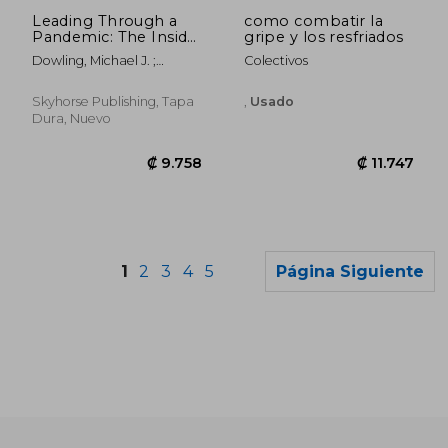
₡ 6.462
₡ 12.3
Leading Through a
como combatir la
Pandemic: The Inside
gripe y los resfriados
Story of Humanity,
Dowling, Michael J. ;
Colectivos
Innovation, and
Kenney, Charles
Lessons Learned
During the Covid-19
Skyhorse Publishing, Tapa
,
Usado
Crisis (en Inglés)
Dura, Nuevo
1
2
3
4
5
Página Siguiente