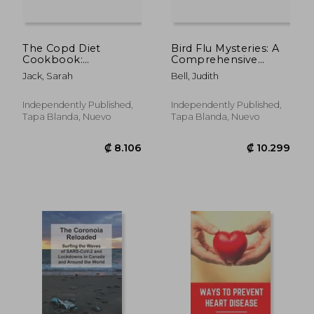
The Copd Diet
Bird Flu Mysteries: A
Cookbook:
Comprehensive
Nourishing Recipes
Guide to
Jack, Sarah
Bell, Judith
for Respiratory
Understanding,
Health and Enhanced
Mitigating, and
Well-Being (en
Safeguarding Against
Independently Published,
Independently Published,
Inglés)
Avian Influenza (en
Tapa Blanda, Nuevo
Tapa Blanda, Nuevo
Inglés)
₡ 8.311
₡ 13.2