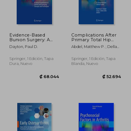
₡ 21.867
₡ 68.0
Evidence-Based
Complications After
Bunion Surgery: A
Primary Total Hip
Critical Examination
Arthroplasty: A
Dayton, Paul D.
Abdel, Matthew P. ; Della
of Current and
Comprehensive
Valle, Craig J.
Emerging Concepts
Clinical Guide (en
and Techniques (en
Inglés)
Springer, 1 Edición, Tapa
Springer, 1 Edición, Tapa
Inglés)
Dura, Nuevo
Blanda, Nuevo