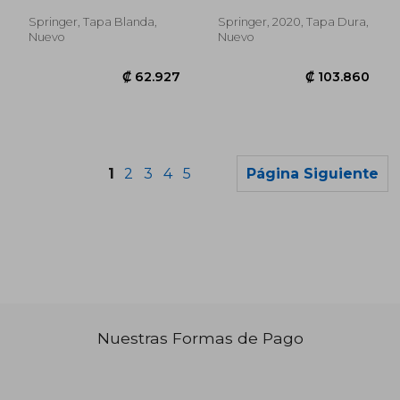
Obremskey, William T. ;
Cornell, Charles N. ;
Jahangir, A. Alex
Memtsoudis, Stavros G.
Springer, Tapa Blanda,
Springer, 2020, Tapa Dura,
Nuevo
Nuevo
1
2
3
4
5
Página Siguiente
Nuestras Formas de Pago
₡ 68.044
₡ 88.5