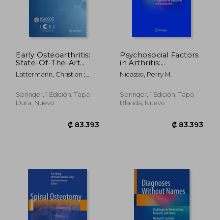
₡ 68.044
₡ 52.6
Early Osteoarthritis:
Psychosocial Factors
State-Of-The-Art
in Arthritis:
Approaches to
Perspectives on
Lattermann, Christian ;
Nicassio, Perry M.
Diagnosis, Treatment
Adjustment and
Madry, Henning ;
and Controversies (en
Management (en
Nakamura, Norimasa
Inglés)
Inglés)
Springer, 1 Edición, Tapa
Springer, 1 Edición, Tapa
Dura, Nuevo
Blanda, Nuevo