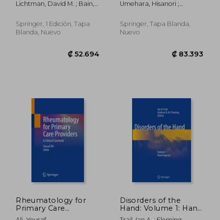
Lichtman, David M. ; Bain,
Umehara, Hisanori ;
Inglés)
Gregory Ian
Okazaki, Kazuichi ; Stone,
John H.
Springer, 1 Edición, Tapa
Springer, Tapa Blanda,
Blanda, Nuevo
Nuevo
₡ 57.810
₡ 103.8
Rheumatology for
Disorders of the
Primary Care
Hand: Volume 1: Hand
Providers: A Clinical
Injuries (en Inglés)
Ali, Yousaf
Trail, Ian A. ; Fleming,