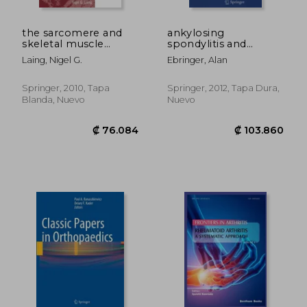
the sarcomere and
ankylosing
skeletal muscle
spondylitis and
disease (en Inglés)
klebsiella (en Inglés)
Laing, Nigel G.
Ebringer, Alan
Springer, 2010, Tapa
Springer, 2012, Tapa Dura,
Blanda, Nuevo
Nuevo
₡ 13.786
₡ 13.7