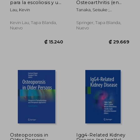
para la escoliosis y un
Osteoarthritis (en
embarazo saludable
Inglés)
Lau, Kevin
Tanaka, Seisuke ;
(3a Edición): Mes a
Hamanishi, Chiaki
mes, todo lo que
necesita saber sobre
Kevin Lau, Tapa Blanda,
Springer, Tapa Blanda,
el cuidado de su
Nuevo
Nuevo
espina dorsal
₡ 57.810
₡ 9.4
Osteoporosis in
Igg4-Related Kidney
Older Persons:
Disease (en Inglés)