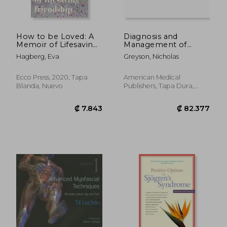
How to be Loved: A
Diagnosis and
Memoir of Lifesaving
Management of
Friendship (en Inglés)
Rheumatic Diseases
Hagberg, Eva
Greyson, Nicholas
(en Inglés)
Ecco Press, 2020, Tapa
American Medical
Blanda, Nuevo
Publishers, Tapa Dura,
Nuevo
₡ 39.938
₡ 73.4