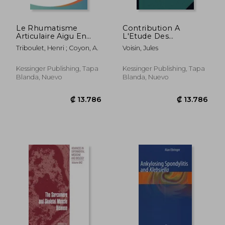
Le Rhumatisme
Contribution A
Articulaire Aigu En
L'Etude Des
Bacteriologie (1900)
Arthropathies
Triboulet, Henri ; Coyon, A.
Voisin, Jules
(en Francés)
Syphilitiques (1875)
(en Francés)
Kessinger Publishing, Tapa
Kessinger Publishing, Tapa
Blanda, Nuevo
Blanda, Nuevo
₡ 40.092
₡ 7.1