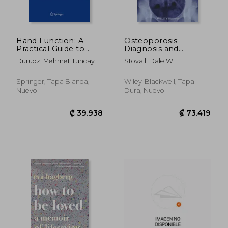
Hand Function: A
Osteoporosis:
Practical Guide to
Diagnosis and
Assessment (en
Management (en
Duruöz, Mehmet Tuncay
Stovall, Dale W.
Inglés)
Inglés)
Springer, Tapa Blanda,
Wiley-Blackwell, Tapa
Nuevo
Dura, Nuevo
₡ 94.285
₡ 48.5