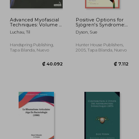
Advanced Myofascial
Positive Options for
Techniques: Volume 1:
Sjögren's Syndrome:
Shoulder, Pelvis, Leg
Self-Help and
Luchau, Til
Dyson, Sue
and Foot (en Inglés)
Treatment (Positive
Options for Health)
(en Inglés)
Handspring Publishing,
Hunter House Publishers,
Tapa Blanda, Nuevo
2005, Tapa Blanda, Nuevo
₡ 7.843
₡ 82.3