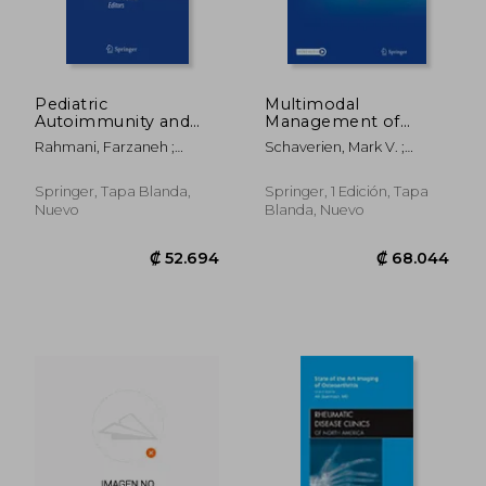
Pediatric
Multimodal
Autoimmunity and
Management of
₡ 57.810
₡ 68.0
Transplantation: A
Upper and Lower
Rahmani, Farzaneh ;
Schaverien, Mark V. ;
Case-Based
Extremity
Rezaei, Nima
Dayan, Joseph H.
Collection with McQs,
Lymphedema (en
Volume 3 (en Inglés)
Inglés)
Springer, Tapa Blanda,
Springer, 1 Edición, Tapa
Nuevo
Blanda, Nuevo