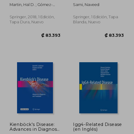
Evaluation and
and Management (en
Martin, Hal D. ; Gómez-
Sami, Naveed
Management (en
Inglés)
Hoyos, Juan
Inglés)
Springer, 2018, 1 Edición,
Springer, 1 Edición, Tapa
Tapa Dura, Nuevo
Blanda, Nuevo
₡ 15.240
₡ 29.6
Kienböck's Disease:
Igg4-Related Disease
Advances in Diagnosis
(en Inglés)
and Treatment (en