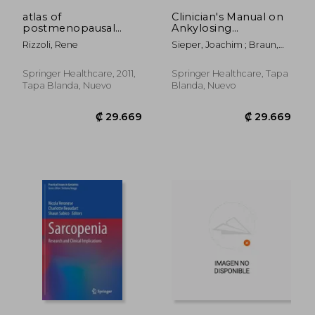
₡ 93.627
₡ 66.2
atlas of
Clinician's Manual on
postmenopausal
Ankylosing
osteoporosis: third
Spondylitis (en
Rizzoli, Rene
Sieper, Joachim ; Braun,
edition (en Inglés)
Inglés)
Jürgen
Springer Healthcare, 2011,
Springer Healthcare, Tapa
Tapa Blanda, Nuevo
Blanda, Nuevo