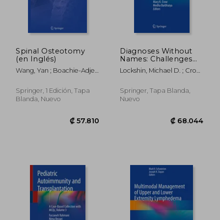
₡ 83.393
₡ 83.3
Spinal Osteotomy
Diagnoses Without
(en Inglés)
Names: Challenges
for Medical Care,
Wang, Yan ; Boachie-Adjei,
Lockshin, Michael D. ; Crow,
Research, and Policy
Oheneba ; Lenke,
Mary K. ; Barbhaiya, Medha
(en Inglés)
Lawrence
Springer, 1 Edición, Tapa
Springer, Tapa Blanda,
Blanda, Nuevo
Nuevo