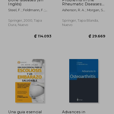
Inglés)
Rheumatic Diseases:
Lessons from
Steel, F. ; Feldmann, F. ;
Asherson, R. A. ; Morgan, S.
Patients (en Inglés)
Adler, Claus-Peter
H. ; Hughes, G. R. V.
Springer, 2000, Tapa
Springer, Tapa Blanda,
Dura, Nuevo
Nuevo
₡ 37.344
₡ 55.4
Una guia esencial
Advances in