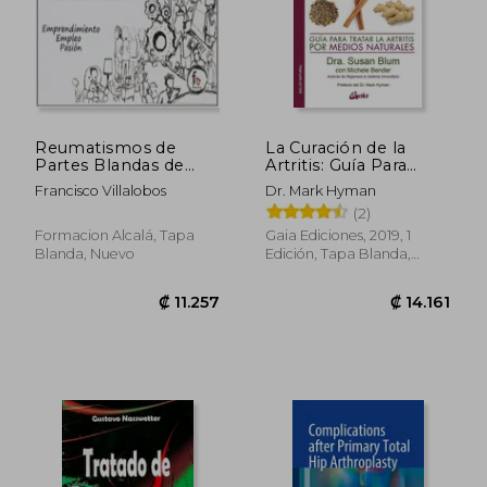
Reumatismos de
La Curación de la
Partes Blandas de
Artritis: Guía Para
Rodilla
Tratar la Artritis por
Francisco Villalobos
Dr. Mark Hyman
Medios Naturales
(2)
Formacion Alcalá, Tapa
Gaia Ediciones, 2019, 1
Blanda, Nuevo
Edición, Tapa Blanda,
Nuevo
₡ 11.257
₡ 14.1