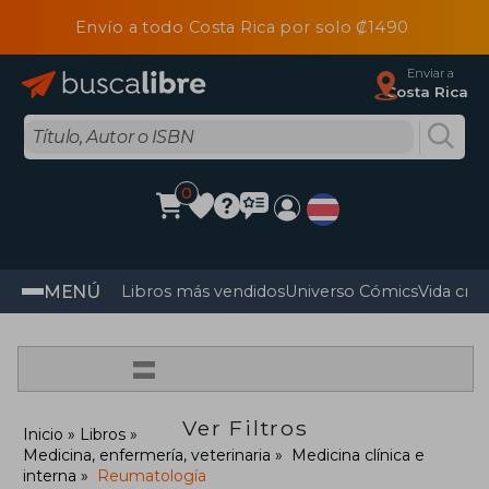
Envío a todo Costa Rica por solo ₡1490
Enviar a
Costa Rica
0
MENÚ
Libros más vendidos
Universo Cómics
Vida cris
=
Ver Filtros
Inicio
Libros
Medicina, enfermería, veterinaria
Medicina clínica e
interna
Reumatología