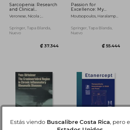
Sarcopenia: Research
Passion for
and Clinical
Excellence: My
₡ 7.010
₡ 82.3
Implications (en
Lifelong Journey Into
Veronese, Nicola ;
Moutsopoulos, Haralampos
Inglés)
Medicine and Public
Beaudart, Charlotte ;
M.
Service (en Inglés)
Sabico, Shaun
Springer, Tapa Blanda,
Springer, Tapa Blanda,
Nuevo
Nuevo
Estás viendo
Buscalibre Costa Rica
, pero 
Estados Unidos