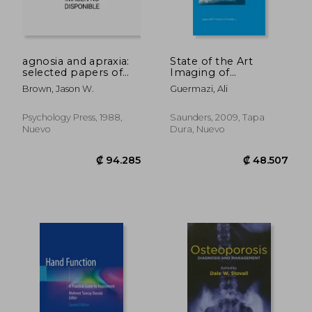
agnosia and apraxia:
State of the Art
selected papers of
Imaging of
liepmann, lange, and
Osteoarthritis, an
Brown, Jason W.
Guermazi, Ali
p tzl (en Inglés)
Issue of Rheumatic
Disease Clinics:
₡ 52.694
₡ 68.0
Volume 35-3 (en
Psychology Press, 1988,
Saunders, 2009, Tapa
Inglés)
Nuevo
Dura, Nuevo