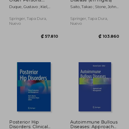
Advances in
Duque, Gustavo ; Kiel,
Saito, Takao ; Stone, John
Pathophysiology and
Douglas P.
H. ; Nakashima, Hitoshi
Therapeutic
Approaches (en
Springer, Tapa Dura,
Springer, Tapa Dura,
Inglés)
Nuevo
Nuevo
₡ 114.093
₡ 29.6
Posterior Hip
Autoimmune Bullous
Disorders: Clinical
Diseases: Approach