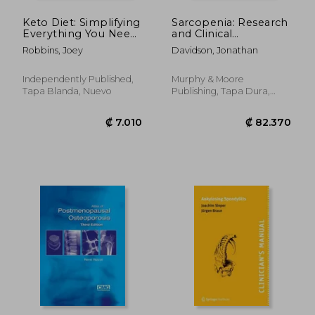
Keto Diet: Simplifying
Sarcopenia: Research
Everything You Need
and Clinical
To Know About
Implications (en
Robbins, Joey
Davidson, Jonathan
Ketogenic Diet For
Inglés)
Beginners - For
Weight Loss With
Independently Published,
Murphy & Moore
Keto Meal Plan (en
Tapa Blanda, Nuevo
Publishing, Tapa Dura,
Inglés)
Nuevo