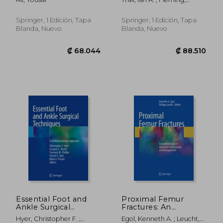
Casebook (en Inglés)
Andrew N. M.
Springer, 1 Edición, Tapa
Springer, 1 Edición, Tapa
Blanda, Nuevo
Blanda, Nuevo
₡ 83.393
₡ 83.3
Essential Foot and
Proximal Femur
Ankle Surgical
Fractures: An
Techniques: A
Evidence-Based
Hyer, Christopher F. ;
Egol, Kenneth A. ; Leucht,
Multidisciplinary
Approach to