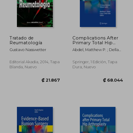
Tratado de
Complications After
Reumatología
Primary Total Hip
Arthroplasty: A
Gustavo Nasswetter
Abdel, Matthew P. ; Della
Comprehensive
Valle, Craig J.
Clinical Guide (en
Inglés)
Editorial Akadia, 2014, Tapa
Springer, 1 Edición, Tapa
Blanda, Nuevo
Dura, Nuevo