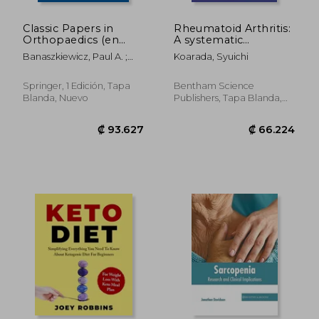
Classic Papers in
Rheumatoid Arthritis:
Orthopaedics (en
A systematic
Inglés)
approach (en Inglés)
Banaszkiewicz, Paul A. ;
Koarada, Syuichi
Kader, Deiary F.
Springer, 1 Edición, Tapa
Bentham Science
Blanda, Nuevo
Publishers, Tapa Blanda,
Nuevo
₡ 76.084
₡ 103.8