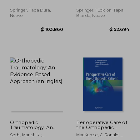
Berlet, Gregory C. ; Philbin,
Philipp
Approach (en Inglés)
Evaluation and
Terrence M.
Management (en
Springer, Tapa Dura,
Springer, 1 Edición, Tapa
Inglés)
Nuevo
Blanda, Nuevo
₡ 52.694
₡ 83.3
Orthopedic
Perioperative Care of
Traumatology: An
the Orthopedic
Evidence-Based
Patient (en Inglés)
Sethi, Manish K. ;
MacKenzie, C. Ronald ;
Approach (en Inglés)