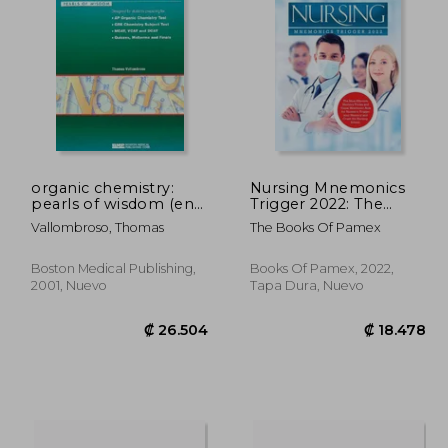
7.838
₡ 54.156
organic chemistry:
Nursing Mnemonics
pearls of wisdom (en
Trigger 2022: The
Inglés)
Most Effective
Vallombroso, Thomas
The Books Of Pamex
Memory Tricks and
Visual Mnemonic Aids
for Nurses to Trigger
Boston Medical Publishing,
Books Of Pamex, 2022,
Your Memory and
2001, Nuevo
Tapa Dura, Nuevo
Crush the Nursing
School (en Inglés)