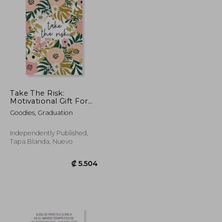
₡ 20.605
₡ 46.890
Take The Risk:
Motivational Gift For
Goal Getters Or Those
Goodies, Graduation
Who Need
Encouragement Fear
Not Do Hard Things
Independently Published,
(en Inglés)
Tapa Blanda, Nuevo