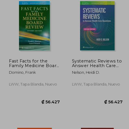
5.428
₡ 106.586
Fast Facts for the
Systematic Reviews to
Family Medicine Board
Answer Health Care
Review (en Inglés)
Questions (en Inglés)
Domino, Frank
Nelson, Heidi D.
LWW, Tapa Blanda, Nuevo
LWW, Tapa Blanda, Nuevo