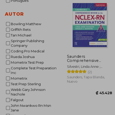
Portugués
₡ 9
AUTOR
Bowling Matthew
Griffith Rets
Tan Michael
Springer Publishing
Company
Coding Pro Medical
Saunders
Rueda Joshua
Comprehensive
Mometrix Test Prep
Review for the Nclex-
Silvestri, Linda Anne ;
Complete Test Preparation
Rn® Examination (en
Silvestri, Angela Elizabeth
(2)
Inglés)
Inc
Saunders, Tapa Blanda,
Mometrix
Nuevo
Test Prep Sterling
Webb Gary Johnson
Nachole
Falgout
John Nwankwo Rn Msn
Jane