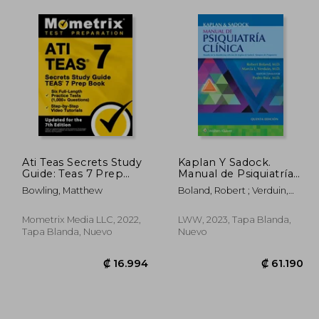
Ati Teas Secrets Study
Kaplan Y Sadock.
Guide: Teas 7 Prep
Manual de Psiquiatría
Book, six Full-Length
Clínica
Bowling, Matthew
Boland, Robert ; Verduin,
Practice Tests (1,000+
Marcia
Questions), Step-By-
Step Video Tutorials:
Mometrix Media LLC, 2022,
LWW, 2023, Tapa Blanda,
[Updated for the 7th
Tapa Blanda, Nuevo
Nuevo
Edition] (en Inglés)