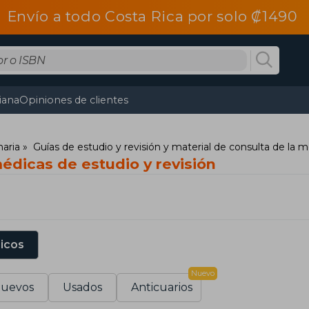
Envío a todo Costa Rica por solo ₡1490
tiana
Opiniones de clientes
naria
Guías de estudio y revisión y material de consulta de la m
édicas de estudio y revisión
sicos
Nuevo
uevos
Usados
Anticuarios