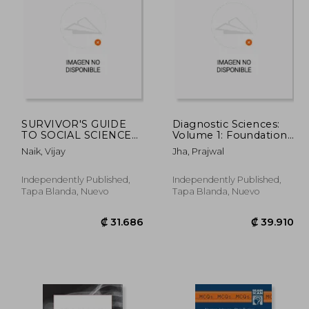
SURVIVOR'S GUIDE
Diagnostic Sciences:
TO SOCIAL SCIENCES
Volume 1: Foundations
& ETHICS USMLE Step
& Fundamentals:
8.586
₡ 26.504
Naik, Vijay
Jha, Prajwal
1, Step 2CK, & Step 3
Added MCQ after each
EDITION I: (Includes
topic (en Inglés)
200+ Cases of Ethics)
Independently Published,
Independently Published,
(en Inglés)
Tapa Blanda, Nuevo
Tapa Blanda, Nuevo