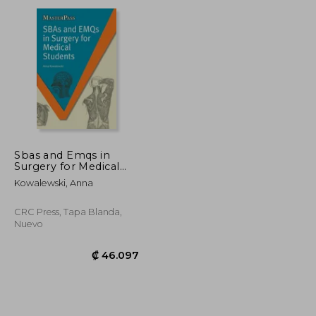
₡ 61.190
₡ 23.091
Sbas and Emqs in
Surgery for Medical
Students (en Inglés)
Kowalewski, Anna
CRC Press, Tapa Blanda,
Nuevo