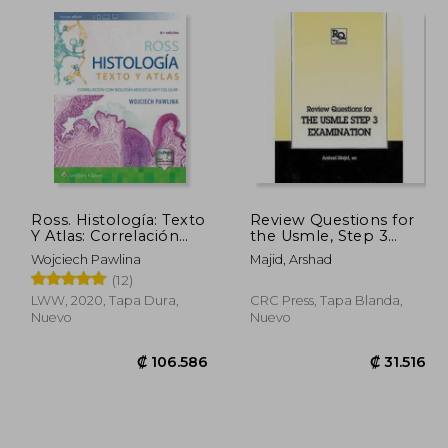
5.622
₡ 16.994
Ross. Histología: Texto
Review Questions for
Y Atlas: Correlación
the Usmle, Step 3
Con Biología
Examination (en
Wojciech Pawlina
Majid, Arshad
Molecular Y Celular
Inglés)
(12)
LWW, 2020, Tapa Dura,
CRC Press, Tapa Blanda,
Nuevo
Nuevo