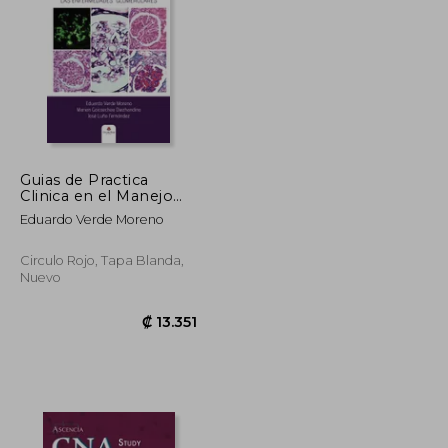
Guias de Practica
Clinica en el Manejo
Terapeutico de las
₡ 18.478
₡ 5.504
Eduardo Verde Moreno
Enferme Dades
Glomerulares
Circulo Rojo, Tapa Blanda,
Nuevo