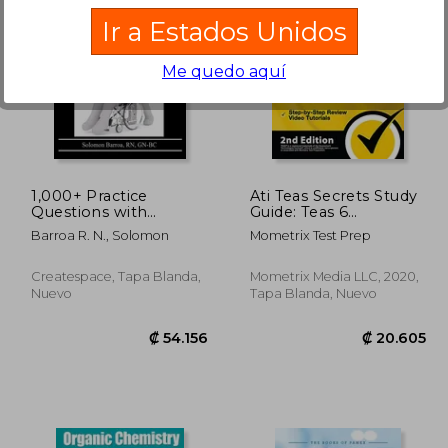
Ir a Estados Unidos
Me quedo aquí
7.161
₡ 59.438
1,000+ Practice
Ati Teas Secrets Study
Questions with
Guide: Teas 6
Rationales for
Complete Study
Barroa R. N., Solomon
Mometrix Test Prep
Psychiatric Technician
Manual, Full-Length
Licensure Examination
Practice Tests, Review
(en Inglés)
Video Tutorials for the
Createspace, Tapa Blanda,
Mometrix Media LLC, 2020,
6th Edition Test of
Nuevo
Tapa Blanda, Nuevo
Essential Academic
Skills: [2Nd Edition] (en
Inglés)