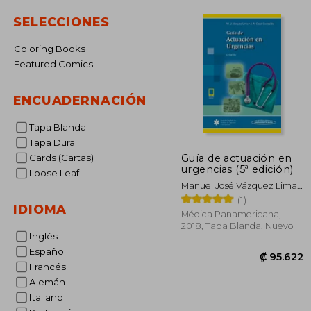
SELECCIONES
Coloring Books
Featured Comics
ENCUADERNACIÓN
Tapa Blanda
Tapa Dura
Guía de actuación en
Cards (Cartas)
urgencias (5ª edición)
Loose Leaf
Manuel José Vázquez Lima,
José Ramón Casal Codesido
(1)
IDIOMA
Médica Panamericana,
2018, Tapa Blanda, Nuevo
Inglés
Español
Francés
Alemán
Italiano