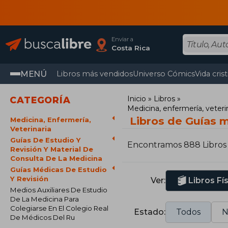
Enviar a
Costa Rica
MENÚ
Libros más vendidos
Universo Cómics
Vida cris
Inicio
Libros
CATEGORÍA
Medicina, enfermería, veteri
Libros de Guías m
Medicina, Enfermería,
Veterinaria
Guías De Estudio Y
Encontramos 888 Libros
Revisión Y Material De
Consulta De La Medicina
Guías Médicas De Estudio
Y Revisión
Ver:
Libros Fí
Medios Auxiliares De Estudio
De La Medicina Para
Colegiarse En El Colegio Real
Estado:
Todos
N
De Médicos Del Ru