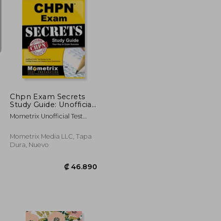
₡ 28.668
₡ 32.498
Chpn Exam Secrets
Study Guide: Unofficial
Chpn Test Review for
Mometrix Unofficial Test
the Certified Hospice
Prep
and Palliative Nurse
Examination (en
Mometrix Media LLC, Tapa
Inglés)
Dura, Nuevo