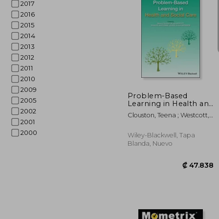
2017
2016
2015
2014
2013
2012
₡ 3
2011
2010
2009
Problem-Based
2005
Learning in Health and
Social Care (en Inglés)
2002
Clouston, Teena ; Westcott,
2001
Lyn ; Whitcombe, Steven
W.
2000
Wiley-Blackwell, Tapa
Blanda, Nuevo