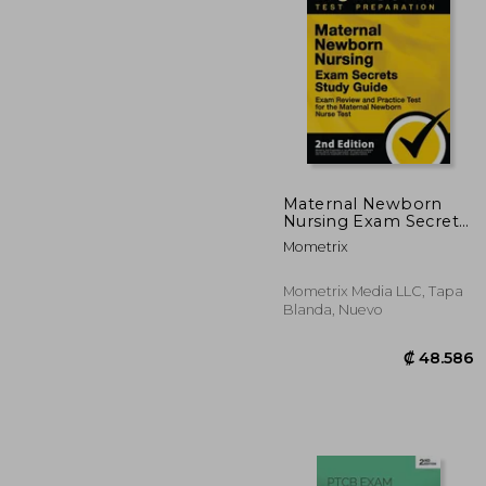
₡ 4
Maternal Newborn
Nursing Exam Secrets
Study Guide - Exam
Mometrix
Review and Practice
Test for the Maternal
Newborn Nurse Test:
Mometrix Media LLC, Tapa
[2nd Edition] (en
Blanda, Nuevo
Inglés)