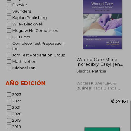
Elsevier
Saunders
Kaplan Publishing
Wiley Blackwell
₡ 5
Mcgraw Hill Companies
Lulu Com
Complete Test Preparation
Inc
Jcm Test Preparation Group
Wound Care Made
Math Notion
Incredibly Easy! (en
Michael Tan
Inglés)
Slachta, Patricia
AÑO EDICIÓN
Wolters Kluwer Law &
Business, Tapa Blanda,
Nuevo
2023
2022
2021
2020
2019
2018