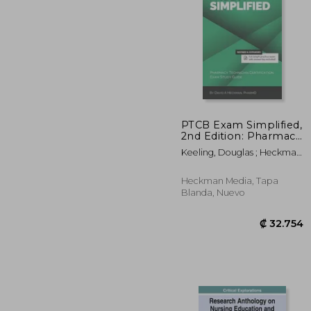
PTCB Exam Simplified,
2nd Edition: Pharmacy
Technician
₡ 4
Keeling, Douglas ; Heckman
Certification Exam
Pharmd, David A.
Study Guide (en
Inglés)
Heckman Media, Tapa
Blanda, Nuevo