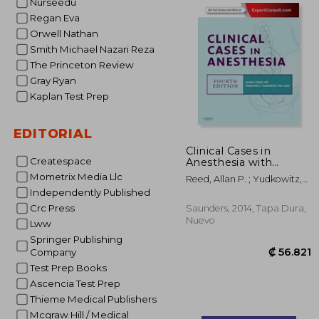
Nurseedu
Regan Eva
Orwell Nathan
₡ 4
Smith Michael Nazari Reza
The Princeton Review
Gray Ryan
Kaplan Test Prep
EDITORIAL
Clinical Cases in
Createspace
Anesthesia with
Access Code (en
Mometrix Media Llc
Reed, Allan P. ; Yudkowitz,
Inglés)
Francine S.
Independently Published
Crc Press
Saunders, 2014, Tapa Dura,
Nuevo
Lww
Springer Publishing
Company
Test Prep Books
Ascencia Test Prep
Thieme Medical Publishers
Mcgraw Hill / Medical