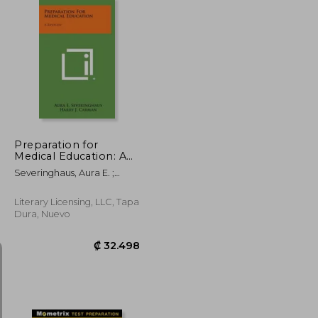
₡ 56.427
₡ 53.249
Preparation for
Medical Education: A
Restudy (en Inglés)
Severinghaus, Aura E. ;
Carman, Harry J. ; Cadbury,
William E., Jr.
Literary Licensing, LLC, Tapa
Dura, Nuevo