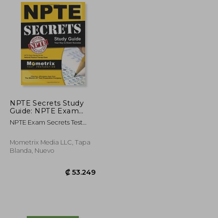
₡ 31.516
₡ 46.097
NPTE Secrets Study
Guide: NPTE Exam
Review for the
NPTE Exam Secrets Test
National Physical
Prep Team
Therapy Examination
Mometrix Media LLC, Tapa
Blanda, Nuevo