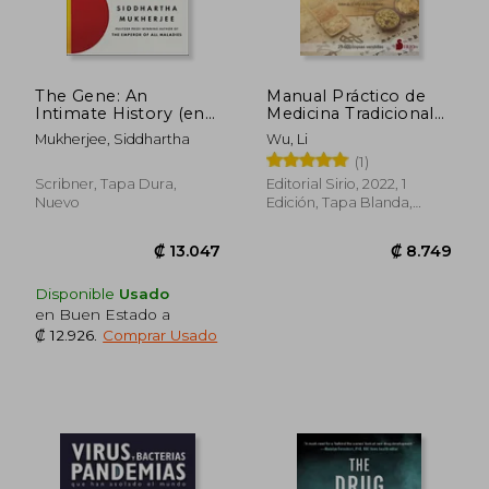
The Gene: An
Manual Práctico de
Intimate History (en
Medicina Tradicional
Inglés)
China Para Cada Día
Mukherjee, Siddhartha
Wu, Li
(1)
₡ 19.328
₡ 7.9
Scribner, Tapa Dura,
Editorial Sirio, 2022, 1
Nuevo
Edición, Tapa Blanda,
Nuevo
Disponible
Usado
en Buen Estado a
₡ 12.926
.
Comprar Usado