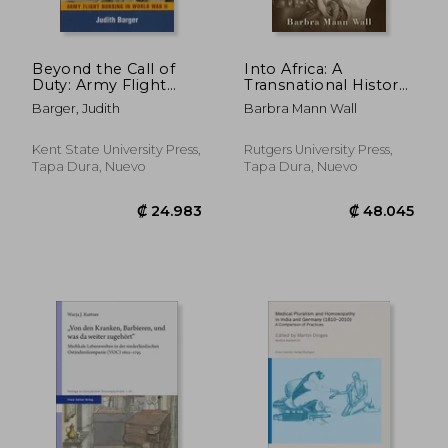
Beyond the Call of
Into Africa: A
Duty: Army Flight
Transnational History
Nursing in World War
of Catholic Medical
Barger, Judith
Barbra Mann Wall
II (en Inglés)
Missions and Social
Change
Kent State University Press,
Rutgers University Press,
Tapa Dura, Nuevo
Tapa Dura, Nuevo
₡ 27.079
₡ 80.8