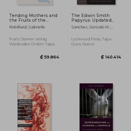
Tending Mothers and
The Edwin Smith
the Fruits of the
Papyrus: Updated
Womb: The Work of
Translation of the
Robilliard, Gabrielle
Sanchez, Gonzalo M. ;
the Midwife in the
Trauma Treatise and
Meltzer, Edmund S.
Early Modern
Modern Medical
German City (en
Commentaries (en
Franz Steiner Verlag
Lockwood Press, Tapa
Inglés)
Inglés)
Wiesbaden GmbH, Tapa
Dura, Nuevo
Blanda, Nuevo
₡ 24.983
₡ 48.0