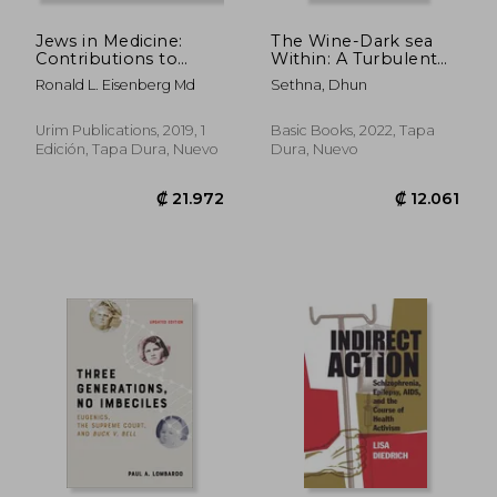
Jews in Medicine:
The Wine-Dark sea
Contributions to
Within: A Turbulent
Health and Healing
History of Blood (en
Ronald L. Eisenberg Md
Sethna, Dhun
Through the Ages (en
Inglés)
Inglés)
Urim Publications, 2019, 1
Basic Books, 2022, Tapa
Edición, Tapa Dura, Nuevo
Dura, Nuevo
₡ 59.864
₡ 140.4