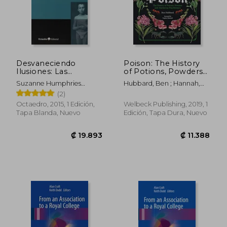
Desvaneciendo
Poison: The History
Ilusiones: Las
of Potions, Powders
Enfermedades, las
and Murderous
Suzanne Humphries
Hubbard, Ben ; Hannah,
Vacunas y la Historia
Practitioners (en
(Eeuu); Roman Bystrianyk
Sophie
(2)
Olvidada
Inglés)
(Eeuu)
Octaedro, 2015, 1 Edición,
Welbeck Publishing, 2019, 1
Tapa Blanda, Nuevo
Edición, Tapa Dura, Nuevo