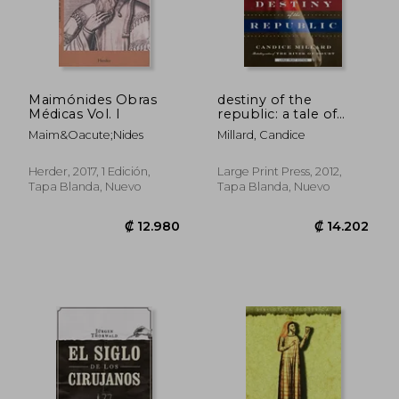
₡ 14.344
₡ 14.0
Maimónides Obras
destiny of the
Médicas Vol. I
republic: a tale of
madness, medicine,
Maim&Oacute;Nides
Millard, Candice
and the murder of a
president (en Inglés)
Herder, 2017, 1 Edición,
Large Print Press, 2012,
Tapa Blanda, Nuevo
Tapa Blanda, Nuevo