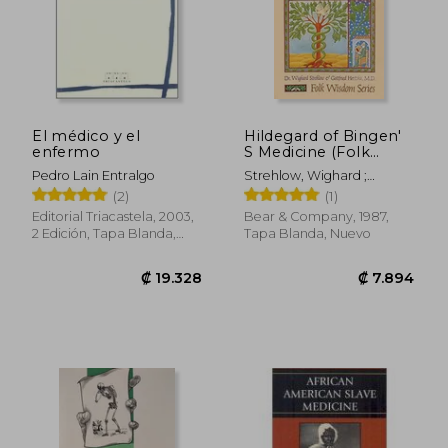
El médico y el
Hildegard of Bingen'
enfermo
S Medicine (Folk
Wisdom Series) (en
Pedro Lain Entralgo
Strehlow, Wighard ;
Inglés)
Hertzka, Gottfried
(2)
(1)
Editorial Triacastela, 2003,
Bear & Company, 1987,
2 Edición, Tapa Blanda,
Tapa Blanda, Nuevo
Nuevo
₡ 19.328
₡ 7.8