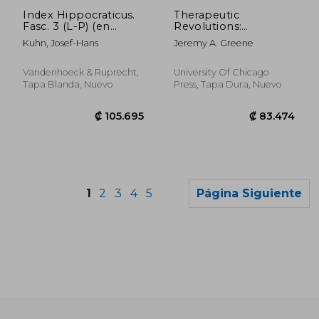
₡ 27.279
₡ 20.1
Index Hippocraticus.
Therapeutic
Fasc. 3 (L-P) (en
Revolutions:
Alemán)
Pharmaceuticals and
Kuhn, Josef-Hans
Jeremy A. Greene
Social Change in the
Twentieth Century
Vandenhoeck & Ruprecht,
University Of Chicago
Tapa Blanda, Nuevo
Press, Tapa Dura, Nuevo
1
2
3
4
5
Página Siguiente