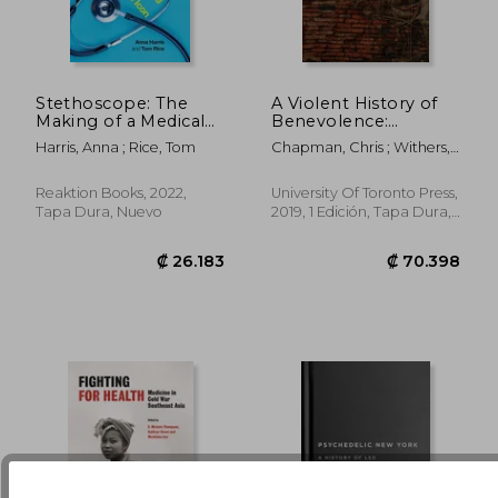
Stethoscope: The
A Violent History of
Making of a Medical
Benevolence:
Icon (en Inglés)
Interlocking
₡ 52.492
₡ 9.7
Harris, Anna ; Rice, Tom
Chapman, Chris ; Withers,
Oppression in the
A. J.
Moral Economies of
Social Working (en
Reaktion Books, 2022,
University Of Toronto Press,
Inglés)
Tapa Dura, Nuevo
2019, 1 Edición, Tapa Dura,
Nuevo