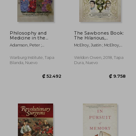
₡ 19.893
₡ 11.3
Philosophy and
The Sawbones Book:
Medicine in the
The Hilarious,
Formative Period of
Horrifying Road to
Adamson, Peter ;
McElroy, Justin ; McElroy,
Islam: Volume 31 (en
Modern Medicine (en
Pormann, Peter
Sydnee ; Smirl, Teylor
Inglés)
Inglés)
Warburg Institute, Tapa
Weldon Owen, 2018, Tapa
Blanda, Nuevo
Dura, Nuevo