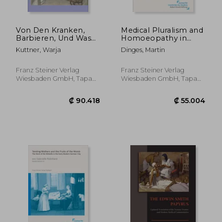
Von Den Kranken,
Medical Pluralism and
Barbieren, Und Was
Homoeopathy in
Da Weiter Zugehort:
India and Germany
Kuttner, Warja
Dinges, Martin
Medikale
(1810-2010): A
Lebenswelten in Der
Comparison of
Niederlandischen
Practices (en Inglés)
Franz Steiner Verlag
Franz Steiner Verlag
Ostindienkompanie
Wiesbaden GmbH, Tapa
Wiesbaden GmbH, Tapa
(Voc) 1602-1795 (en
Blanda, Nuevo
Blanda, Nuevo
Alemán)
₡ 35.911
₡ 10.7