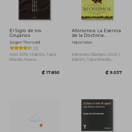
₡ 12.980
₡ 14.2
El Siglo de los
Aforismos: La Esencia
Cirujanos
de la Doctrina
Hipocratica
Jürgen Thorwald
Hipocrates
(3)
Ariel, 2016, 1 Edición, Tapa
Ediciones Obelisco, 2002, 1
Blanda, Nuevo
Edición, Tapa Blanda,
Nuevo