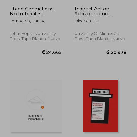
Three Generations,
Indirect Action:
No Imbeciles:
Schizophrenia,
Eugenics, the
Epilepsy, Aids, and
Lombardo, Paul A.
Diedrich, Lisa
Supreme Court, and
the Course of Health
Buck V. Bell (en
Activism (en Inglés)
Inglés)
Johns Hopkins University
University Of Minnesota
Press, Tapa Blanda, Nuevo
Press, Tapa Blanda, Nuevo