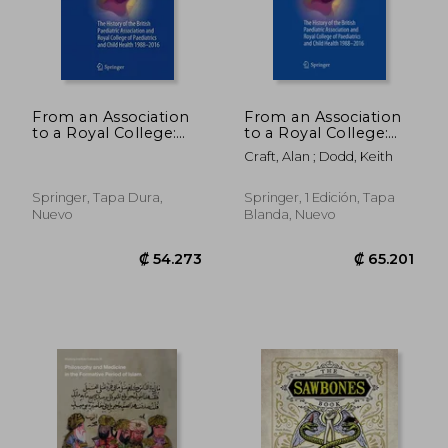
₡ 11.768
₡ 7.7
From an Association
From an Association
to a Royal College:
to a Royal College:
The History of the
The History of the
Craft, Alan ; Dodd, Keith
British Paediatric
British Paediatric
Association and Royal
Association and Royal
College of Paediatrics
College of Paediatrics
Springer, Tapa Dura,
Springer, 1 Edición, Tapa
and Child Health
and Child Health
Nuevo
Blanda, Nuevo
1988-2016
1988-2016 (en Inglés)