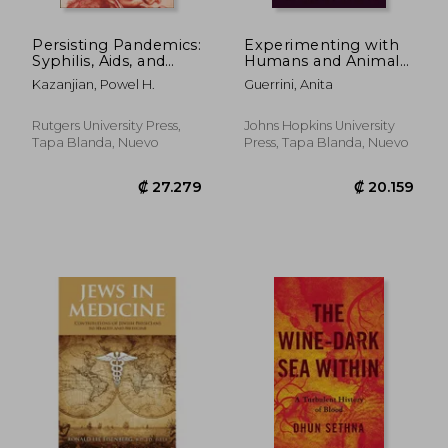
Persisting Pandemics:
Experimenting with
Syphilis, Aids, and
Humans and Animals:
Covid (en Inglés)
From Aristotle to
Kazanjian, Powel H.
Guerrini, Anita
Crispr (en Inglés)
Rutgers University Press,
Johns Hopkins University
Tapa Blanda, Nuevo
Press, Tapa Blanda, Nuevo
₡ 90.418
₡ 55.0