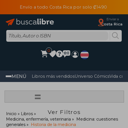
Envío a todo Costa Rica por solo ₡1490
Enviar a
Costa Rica
0
MENÚ
Libros más vendidos
Universo Cómics
Vida cris
=
Ver Filtros
Inicio
Libros
Medicina, enfermería, veterinaria
Medicina: cuestiones
generales
Historia de la medicina