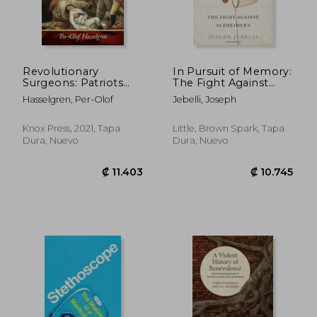
₡ 54.273
₡ 65.2
Revolutionary
In Pursuit of Memory:
Surgeons: Patriots
The Fight Against
and Loyalists on the
Alzheimer's (en
Hasselgren, Per-Olof
Jebelli, Joseph
Cutting Edge (en
Inglés)
Inglés)
Knox Press, 2021, Tapa
Little, Brown Spark, Tapa
Dura, Nuevo
Dura, Nuevo