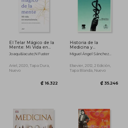
El Telar Mágico de la
Historia de la
Mente: Mi Vida en
Medicina y
Neurociencia (Ariel)
Humanidades
Joaqu&Iacute;N Fuster
Miguel Ángel Sánchez
Médicas
González
Ariel, 2020, Tapa Dura,
Elsevier, 2012, 2 Edición,
Nuevo
Tapa Blanda, Nuevo
₡ 12.861
₡ 8.1