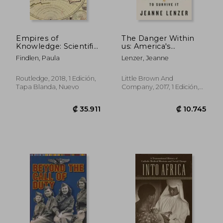
Empires of
The Danger Within
Knowledge: Scientific
us: America's
Networks in the Early
Untested,
Findlen, Paula
Lenzer, Jeanne
Modern World (en
Unregulated Medical
Inglés)
Device Industry and
one Man's Battle to
Routledge, 2018, 1 Edición,
Little Brown And
Survive it (en Inglés)
Tapa Blanda, Nuevo
Company, 2017, 1 Edición,
Tapa Dura, Nuevo
₡ 26.183
₡ 70.3