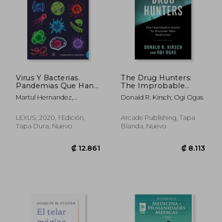
Virus Y Bacterias.
The Drug Hunters:
Pandemias Que Han
The Improbable
Asolado El Mundo
Quest to Discover
Martul Hernandez,
Donald R. Kirsch; Ogi Ogas
₡ 13.047
₡ 8.7
new Medicines (en
Carmen
Inglés)
LEXUS, 2020, 1 Edición,
Arcade Publishing, Tapa
Tapa Dura, Nuevo
Blanda, Nuevo