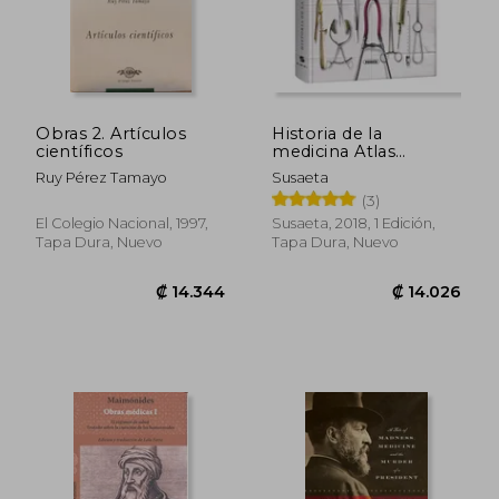
₡ 14.344
₡ 41.1
Obras 2. Artículos
Historia de la
científicos
medicina Atlas
Ilustrado (tapa dura)
Ruy Pérez Tamayo
Susaeta
(3)
El Colegio Nacional, 1997,
Susaeta, 2018, 1 Edición,
Tapa Dura, Nuevo
Tapa Dura, Nuevo