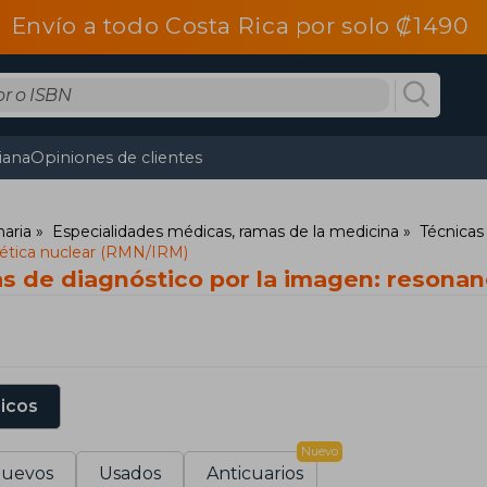
Envío a todo Costa Rica por solo ₡1490
tiana
Opiniones de clientes
naria
Especialidades médicas, ramas de la medicina
Técnicas
ética nuclear (RMN/IRM)
as de diagnóstico por la imagen: resona
sicos
Nuevo
uevos
Usados
Anticuarios