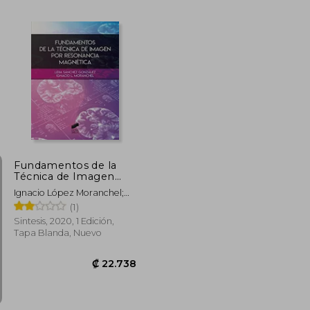
₡ 26.282
₡ 37.488
Fundamentos de la
Técnica de Imagen
por Resonancia
Ignacio López Moranchel;
Magnética: 01 (Ciencias
Lidia Sánchez González
(1)
de la Salud)
Sintesis, 2020, 1 Edición,
Tapa Blanda, Nuevo