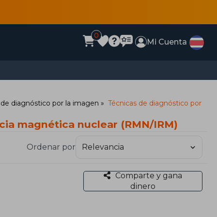
0
Mi Cuenta
 de diagnóstico por la imagen
Técnicas de diagnóstico por
ncia magnética nuclear (RMN/IRM)
Ordenar por
Comparte y gana
dinero