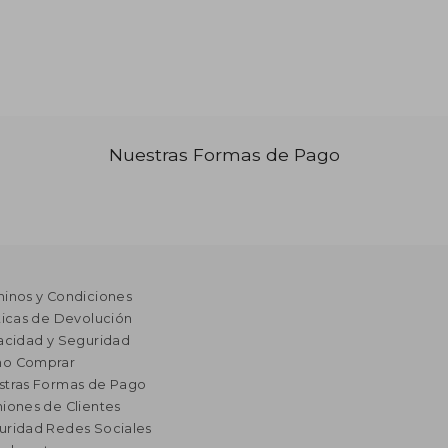
8.144
₡ 90.593
Nuestras Formas de Pago
minos y Condiciones
ticas de Devolución
acidad y Seguridad
o Comprar
stras Formas de Pago
iones de Clientes
uridad Redes Sociales