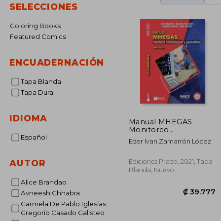
SELECCIONES
Coloring Books
Featured Comics
ENCUADERNACIÓN
Tapa Blanda
Tapa Dura
IDIOMA
Manual MHEGAS
Monitoreo
hemodinámico y
Español
Eder Ivan Zamarrón López
gasométrico
Ediciones Prado, 2021, Tapa
AUTOR
Blanda, Nuevo
Alice Brandao
Avneesh Chhabra
Carmela De Pablo Iglesias
Gregorio Casado Galisteo