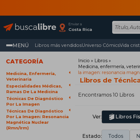
Enviar a
Costa Rica
MENÚ
Libros más vendidos
Universo Cómics
Vida cris
Inicio
Libros
CATEGORÍA
Medicina, enfermería, veteri
la imagen: resonancia magn
Medicina, Enfermería,
Libros de Técnic
Veterinaria
Especialidades Médicas,
Ramas De La Medicina
Encontramos 10 Libros
Técnicas De Diagnóstico
Por La Imagen
Técnicas De Diagnóstico
Ver:
Libros Fí
Por La Imagen: Resonancia
Magnética Nuclear
(Rmn/Irm)
Estado:
Todos
N