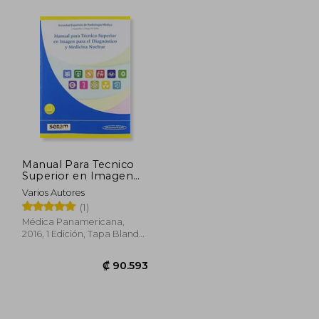
6.196
₡ 25.254
Manual Para Tecnico
Superior en Imagen
Para el Diagnostico y
Varios Autores
Medicina Nuclear
(1)
(Incluye Ebook)
Médica Panamericana,
2016, 1 Edición, Tapa Blanda,
Nuevo