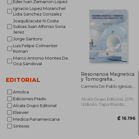
Eder Ivan Zamarron Lopez
Ignacio Lopez Moranchel
₡ 3
Lidia Sanchez Gonzalez
Joaqu&Iacute N Costa
Subias Juan Alfonso Soria
Jerez
Jorge Santoro
Luis Felipe Colmenter
Roman
Marco Antonio Montes De
Oca Sandoval
Resonancia Magnetica
y Tomografia
EDITORIAL
Computarizada Para
Carmela De Pablo Iglesias;
Tecnicos
Gregorio Casado Galisteo
Amolca
Ediciones Prado
Alcala Grupo Editorial, 2019,
1 Edición, Tapa Blanda,
Alcala Grupo Editorial
Nuevo
Elsevier
Medica Panamericana
Sintesis