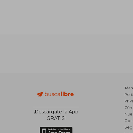
₡ 4
Tér
Polí
Priv
Cóm
¡Descárgate la App
Nue
GRATIS!
Opin
Seg