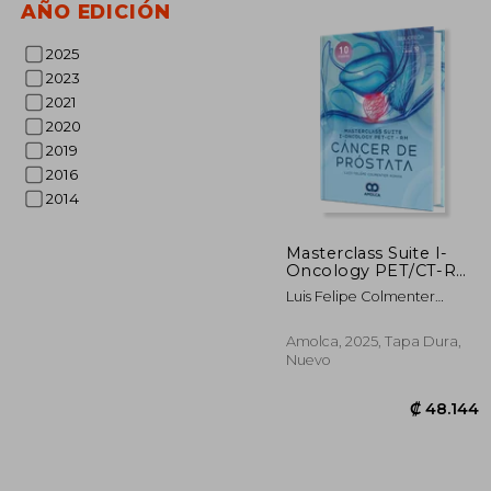
AÑO EDICIÓN
2025
2023
₡ 1
2021
2020
2019
2016
2014
Masterclass Suite I-
Oncology PET/CT-RM.
Cáncer de Próstata.
Luis Felipe Colmenter
Incluye e-book y 10
Román
videos
Amolca, 2025, Tapa Dura,
Nuevo