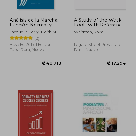
Análisis de la Marcha:
A Study of the Weak
Función Normal y
Foot, With Reference
Patológica
to Its Causes, Its
Jacquelin Perry,Judith M.
Whitman, Royal
Diagnosis, and Its
Burnfield
(2)
Cure: With an Analysis
of a Thousand Cases
Base Es, 2015, 1 Edición,
Legare Street Press, Tapa
of Socalled Flat-Foot
Tapa Dura, Nuevo
Dura, Nuevo
(en Inglés)
₡ 123.232
₡ 48.5