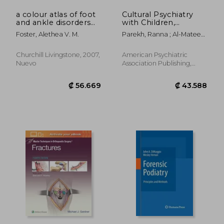
a colour atlas of foot
Cultural Psychiatry
and ankle disorders
with Children,
(en Inglés)
Adolescents, and
Foster, Alethea V. M.
Parekh, Ranna ; Al-Mateen,
Families (en Inglés)
Cheryl S. ; Lisotto, Maria
Jose
Churchill Livingstone, 2007,
American Psychiatric
Nuevo
Association Publishing,
1920, 1 Edición, Tapa
₡ 20.218
₡ 12.6
Blanda, Nuevo