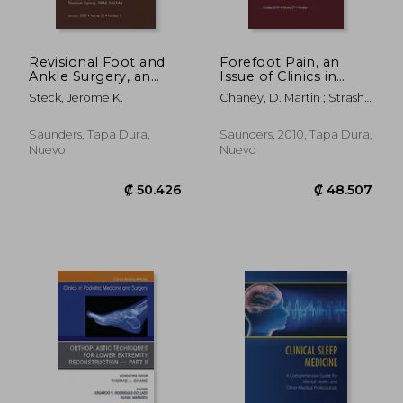
Revisional Foot and
Forefoot Pain, an
Ankle Surgery, an
Issue of Clinics in
Issue of Clinics in
Podiatric Medicine
Steck, Jerome K.
Chaney, D. Martin ; Strash,
Podiatric Medicine
and Surgery: Volume
Walter
and Surgery: Volume
27-4 (en Inglés)
26-1 (en Inglés)
Saunders, Tapa Dura,
Saunders, 2010, Tapa Dura,
Nuevo
Nuevo
₡ 48.250
₡ 7.2