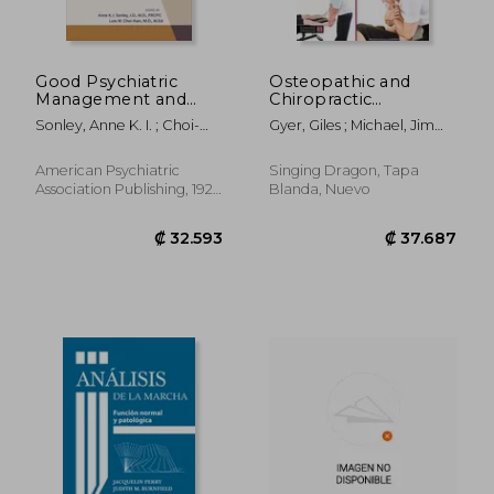
Good Psychiatric
Osteopathic and
Management and
Chiropractic
Dialectical Behavior
Techniques for the
Sonley, Anne K. I. ; Choi-
Gyer, Giles ; Michael, Jimmy
Therapy: A Clinician's
Foot and Ankle:
Kain, Lois W.
; Kunasingam, Kumar
Guide to Integration
Clinical
and Stepped Care (en
Understanding and
American Psychiatric
Singing Dragon, Tapa
Inglés)
Advanced Treatment
Association Publishing, 1921,
Blanda, Nuevo
Applications and
1 Edición, Tapa Blanda,
Rehabilitation for
Nuevo
Manu (en Inglés)
₡ 13.072
₡ 17.0