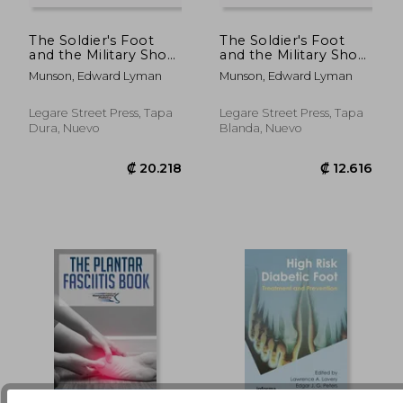
The Soldier's Foot
The Soldier's Foot
and the Military Shoe;
and the Military Shoe;
₡ 58.100
₡ 38.3
a Handbook for
a Handbook for
Munson, Edward Lyman
Munson, Edward Lyman
Officers and
Officers and
Noncommissioned
Noncommissioned
Officers of the Line
Officers of the Line
Legare Street Press, Tapa
Legare Street Press, Tapa
(en Inglés)
(en Inglés)
Dura, Nuevo
Blanda, Nuevo