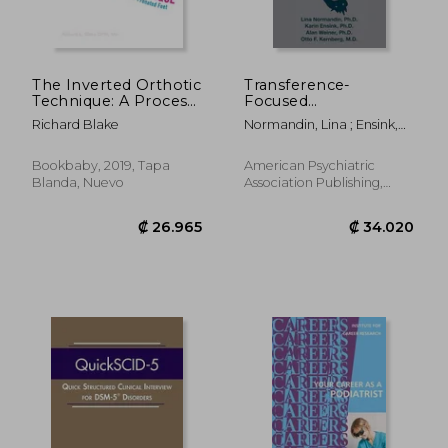
The Inverted Orthotic
Transference-
Technique: A Process
Focused
of Foot Stabilization
Psychotherapy for
Richard Blake
Normandin, Lina ; Ensink,
for Pronated Feet (en
Adolescents with
Karin ; Weiner, Alan
Inglés)
Severe Personality
Disorders (en Inglés)
Bookbaby, 2019, Tapa
American Psychiatric
Blanda, Nuevo
Association Publishing,
2020, 1 Edición, Tapa
Blanda, Nuevo
₡ 40.194
₡ 48.5