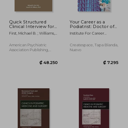
Quick Structured
Your Career as a
Clinical Interview for
Podiatrist: Doctor of
Dsm-5® Disorders
Podiatric Medicine
First, Michael B. ; Williams,
Institute For Career
(Quickscid-5) (en
(DPM) (en Inglés)
Janet B. W.
Research
Inglés)
American Psychiatric
Createspace, Tapa Blanda,
Association Publishing,
Nuevo
1920, 1 Edición, Tapa
Blanda, Nuevo
₡ 26.965
₡ 34.0