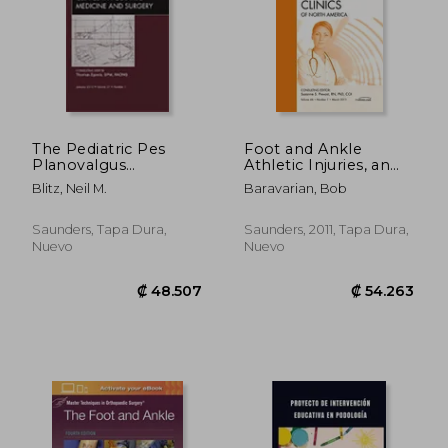
₡ 113.591
₡ 147.3
The Pediatric Pes
Foot and Ankle
Planovalgus
Athletic Injuries, an
Deformity, an Issue of
Issue of Clinics in
Blitz, Neil M.
Baravarian, Bob
Clinics in Podiatric
Podiatric Medicine
Medicine and Surgery:
and Surgery: Volume
Volume 27-1 (en
28-1 (en Inglés)
Saunders, Tapa Dura,
Saunders, 2011, Tapa Dura,
Inglés)
Nuevo
Nuevo