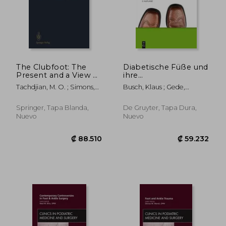
₡ 173.453
₡ 10.1
The Clubfoot: The
Diabetische Füße und
Present and a View of
ihre
the Future (en Inglés)
Schuhversorgung (en
Tachdjian, M. O. ; Simons,
Busch, Klaus ; Gede,
Alemán)
George W.
Alexandra ; Poll, Ludger W.
Springer, Tapa Blanda,
De Gruyter, Tapa Dura,
Nuevo
Nuevo