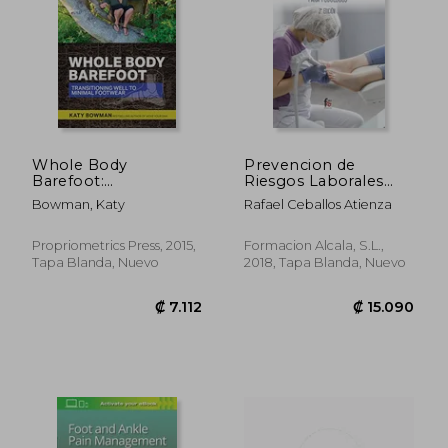
Whole Body
Prevencion de
Barefoot:
Riesgos Laborales
Transitioning Well to
Para Podologos 2
Bowman, Katy
Rafael Ceballos Atienza
Minimal Footwear (en
Edición
Inglés)
Propriometrics Press, 2015,
Formacion Alcala, S.L.,
Tapa Blanda, Nuevo
2018, Tapa Blanda, Nuevo
₡ 7.112
₡ 15.0