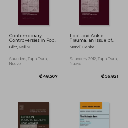
Contemporary
Foot and Ankle
Controversies in Foot
Trauma, an Issue of
₡ 88.510
₡ 59.2
and Ankle Surgery, an
Clinics in Podiatric
Blitz, Neil M.
Mandi, Denise
Issue of Clinics in
Medicine and Surgery:
Podiatric Medicine
Volume 29-2 (en
and Surgery: Volume
Inglés)
Saunders, Tapa Dura,
Saunders, 2012, Tapa Dura,
29-3 (en Inglés)
Nuevo
Nuevo