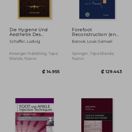
Die Hygiene Und
Forefoot
Aesthetik Des
Reconstruction (en
Menschlichen Fusses
Inglés)
Schaffer, Ludwig
Barouk, Louis-Samuel
(1886) (en Alemán)
Kessinger Publishing, Tapa
Springer, Tapa Blanda,
Blanda, Nuevo
Nuevo
₡ 57.555
₡ 165.2