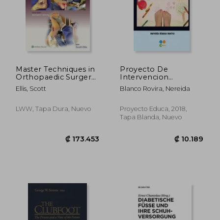
₡ 48.507
₡ 54.2
Master Techniques in
Proyecto De
Orthopaedic Surgery:
Intervencion
The Foot and Ankle:
Educativa En
Ellis, Scott
Blanco Rovira, Nereida
Print + eBook with
Podologia (spanish
Multimedia (en
Edition)
Inglés)
LWW, Tapa Dura, Nuevo
Proyecto Educa, 2018,
Tapa Blanda, Nuevo