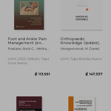
Foot and Ankle Pain
Orthopaedic
Management (en
Knowledge Update(r)
Inglés)
Musculoskeletal
Positano, Rock G. ; Mehta,
Wongworawat, M. Daniel
Infection 2 Print +
Neel ; Gulati, Amit
eBook (en Inglés)
LWW, 2022, 1 Edición, Tapa
LWW, Tapa Blanda, Nuevo
Dura, Nuevo