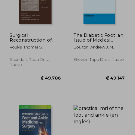
Surgical
The Diabetic Foot, an
Reconstruction of
Issue of Medical
the High Risk Patient,
Clinics: Volume 97-5
Roukis, Thomas S.
Boulton, Andrew J. M.
an Issue of Clinics in
(en Inglés)
Podiatric Medicine
₡ 48.507
₡ 56.8
and Surgery: Volume
Saunders, Tapa Dura,
Elsevier, Tapa Dura, Nuevo
25-4 (en Inglés)
Nuevo