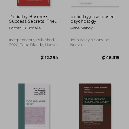
Podiatry Business
podiatry,case-based
Success Secrets: The
psychology
Ultimate Guide to
Lorcan O Donaile
Anne Mandy
Building a Profitable
Podiatry Practice That
Works Without you
Independently Published,
John Wiley & Sons Inc,
(en Inglés)
2020, Tapa Blanda, Nuevo
Nuevo