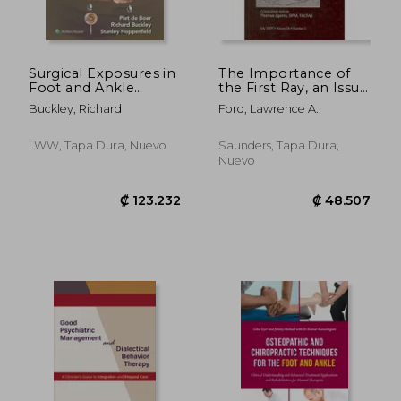
Surgical Exposures in
The Importance of
Foot and Ankle
the First Ray, an Issue
Surgery: The
of Clinics in Podiatric
Buckley, Richard
Ford, Lawrence A.
Anatomic Approach
Medicine and Surgery:
(en Inglés)
Volume 26-3 (en
Inglés)
LWW, Tapa Dura, Nuevo
Saunders, Tapa Dura,
Nuevo
₡ 185.905
₡ 80.4