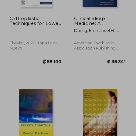
Orthoplastic
Clinical Sleep
Techniques for Lower
Medicine: A
Extremity
Comprehensive
During, Emmanuel H. ;
Reconstruction – Part
Guide for Mental
Kushida, Clete A.
ii, an Issue of Clinics in
Health and Other
Podiatric Medicine
Medical Professionals
Elsevier, 2020, Tapa Dura,
American Psychiatric
and Surgery, 1e:
(en Inglés)
Nuevo
Association Publishing,
Volume 38-1 (The
1920, 1 Edición, Tapa
Clinics: Orthopedics)
Blanda, Nuevo
(en Inglés)