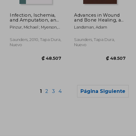
₡ 32.593
₡ 37.6
Infection, Ischemia,
Advances in Wound
and Amputation, an
and Bone Healing, an
Issue of Foot and
Issue of Clinics in
Pinzur, Michael ; Myerson,
Landsman, Adam
Ankle Clinics: Volume
Podiatric Medicine
Mark S.
15-3 (en Inglés)
and Surgery: Volume
26-4 (en Inglés)
Saunders, 2010, Tapa Dura,
Saunders, Tapa Dura,
Nuevo
Nuevo
1
2
3
4
Página Siguiente