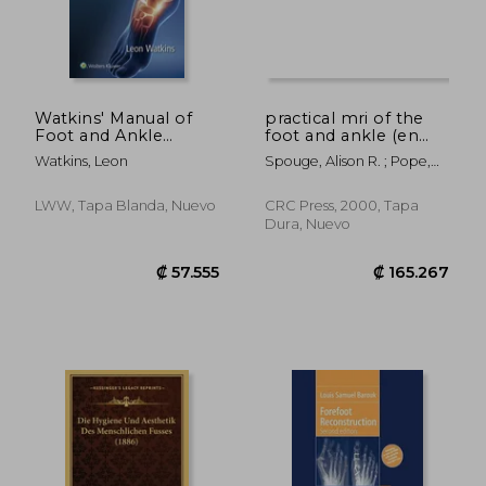
Watkins' Manual of
practical mri of the
Foot and Ankle
foot and ankle (en
Medicine and Surgery
Inglés)
Watkins, Leon
Spouge, Alison R. ; Pope,
(en Inglés)
Thomas L.
LWW, Tapa Blanda, Nuevo
CRC Press, 2000, Tapa
Dura, Nuevo
₡ 49.786
₡ 49.1