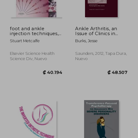
foot and ankle
Ankle Arthritis, an
injection techniques,a
Issue of Clinics in
practical guide
Podiatric Medicine
Stuart Metcalfe
Burks, Jesse
and Surgery: Volume
29-4 (en Inglés)
Elsevier Science Health
Saunders, 2012, Tapa Dura,
Science Div, Nuevo
Nuevo
₡ 14.955
₡ 129.4