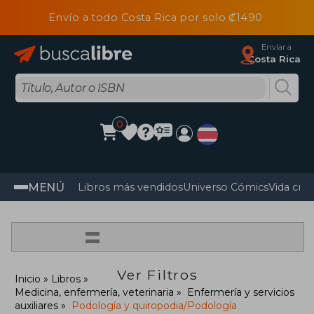
Envío a todo Costa Rica por solo ₡1490
Enviar a
Costa Rica
0
MENÚ
Libros más vendidos
Universo Cómics
Vida cris
=
Ver Filtros
Inicio
Libros
Medicina, enfermería, veterinaria
Enfermería y servicios
auxiliares
Podología y quiropodia/Podología