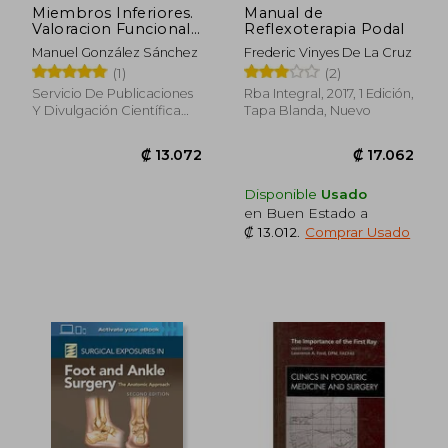
Miembros Inferiores.
Manual de
Valoracion Funcional
Reflexoterapia Podal
Para Fisioterapia
Manuel González Sánchez
Frederic Vinyes De La Cruz
(1)
(2)
Servicio De Publicaciones
Rba Integral, 2017, 1 Edición,
Y Divulgación Científica
Tapa Blanda, Nuevo
De La Universidad De
Málaga, 2018, 1 Edición,
Tapa Blanda, Nuevo
Disponible
Usado
en Buen Estado a
₡ 13.012
.
Comprar Usado
₡ 56.669
₡ 43.5