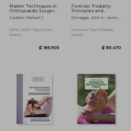
Master Techniques in
Forensic Podiatry:
Orthopaedic Surgery:
Principles and
Fractures (en Inglés)
Methods (en Inglés)
Gardner, Michael J.
Dimaggio, John A. ; Vernon
Obe, Wesley
LWW, 2020, Tapa Dura,
Humana, Tapa Blanda,
Nuevo
Nuevo
₡ 7.017
₡ 205.4