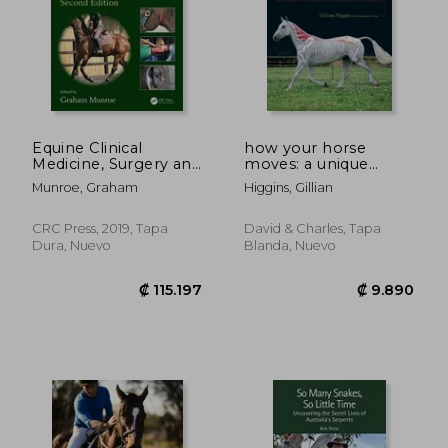
Equine Clinical
how your horse
Medicine, Surgery and
moves: a unique
Reproduction (en
visual guide to
Munroe, Graham
Higgins, Gillian
Inglés)
improving
performance (en
Inglés)
CRC Press, 2019, Tapa
David & Charles, Tapa
Dura, Nuevo
Blanda, Nuevo
₡ 32.025
₡ 56.5