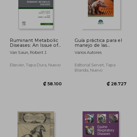
Ruminant Metabolic
Guía práctica para el
Diseases: An Issue of
manejo de las
Veterinary Clinics of
maternidades
Van Saun, Robert J.
Varios Autores
North America: Food
porcinas. El parto
Animal Practice
(Veterinary Clinics of
Elsevier, Tapa Dura, Nuevo
Editorial Servet, Tapa
North America Food
Blanda, Nuevo
Animal, 39-2) (en
Inglés)