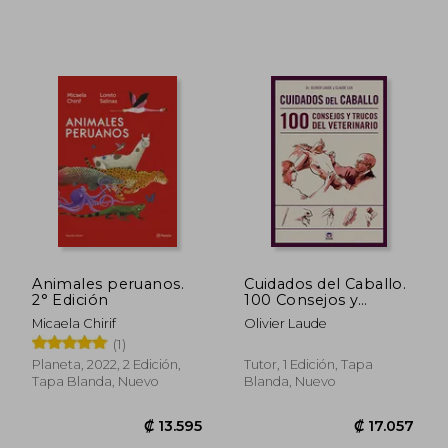
₡ 32.961
₡ 8.3
Animales peruanos.
Cuidados del Caballo.
2° Edición
100 Consejos y
Trucos del Veterinario
Micaela Chirif
Olivier Laude
(1)
Planeta, 2022, 2 Edición,
Tutor, 1 Edición, Tapa
Tapa Blanda, Nuevo
Blanda, Nuevo