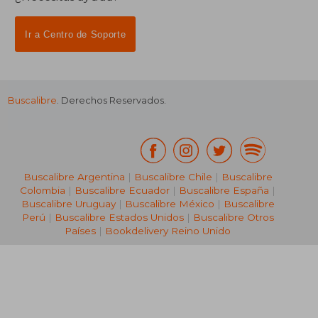
Ir a Centro de Soporte
Buscalibre
. Derechos Reservados.
₡ 85.540
₡ 40.2
Buscalibre Argentina
|
Buscalibre Chile
|
Buscalibre
Colombia
|
Buscalibre Ecuador
|
Buscalibre España
|
Buscalibre Uruguay
|
Buscalibre México
|
Buscalibre
Perú
|
Buscalibre Estados Unidos
|
Buscalibre Otros
Países
|
Bookdelivery Reino Unido