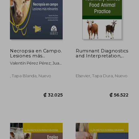
Necropsia en Campo.
Ruminant Diagnostics
Lesiones más
and Interpretation,
Relevantes (Guías
an Issue of Veterinary
Valentín Pérez Pérez; Juan
Prácticas en
Clinics of North
Francisco García Marín;
Producción Bovina)
America: Food Animal
Julio Benavides Silván
Practice (Volume 39-
, Tapa Blanda, Nuevo
Elsevier, Tapa Dura, Nuevo
1) (The Clinics:
Veterinary Medicine,
Volume 39-1) (en
₡ 9.203
₡ 8.1
Inglés)