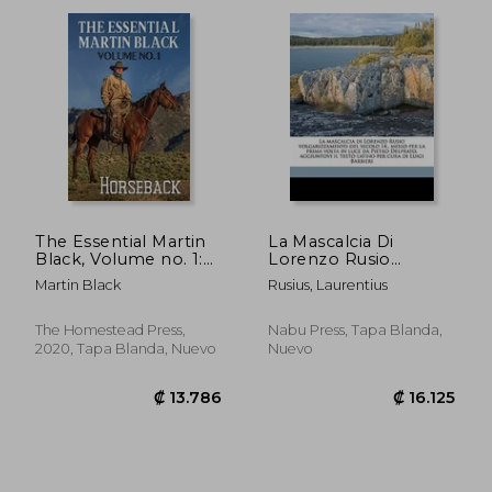
₡ 55.542
₡ 20.3
The Essential Martin
La Mascalcia Di
Black, Volume no. 1:
Lorenzo Rusio
Horseback (1) (en
Volgarizzamento del
Martin Black
Rusius, Laurentius
Inglés)
Secolo 14., Messo Per
La Prima VOLTA in
Luce Da Pietro
The Homestead Press,
Nabu Press, Tapa Blanda,
Delprato, Aggiuntovi
2020, Tapa Blanda, Nuevo
Nuevo
Il Testo Latino Per
Cura (en Italiano)