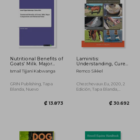
₡ 15.569
₡ 82.8
Nutritional Benefits of
Laminitis:
Goats' Milk. Major
Understanding, Cure,
Components and
Prevention (en
Ismail Tijjani Kabwanga
Remco Sikkel
Medicinal Value
Inglés)
GRIN Publishing, Tapa
Chezchevaux.Eu, 2020, 2
Blanda, Nuevo
Edición, Tapa Blanda,
Nuevo