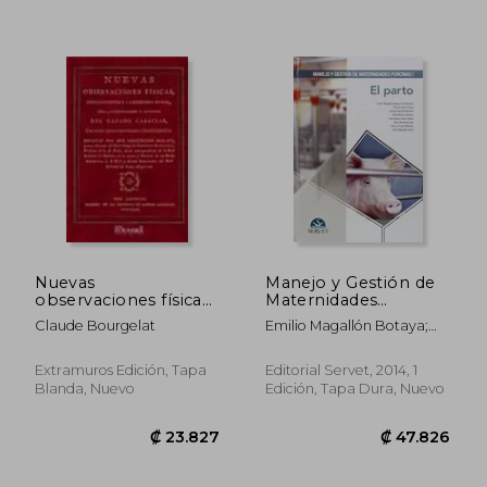
Nuevas
Manejo y Gestión de
observaciones físicas,
Maternidades
concernientes á la
Porcinas i. El Parto
Claude Bourgelat
Emilio Magallón Botaya;
₡ 38.521
₡ 23.5
economia rural, cria,
Alberto García Flores;
conservacion y
Roberto Bautista Moreno;
aumento del ganado
Extramuros Edición, Tapa
Editorial Servet, 2014, 1
Boris Alonso Sánchez; José
caballar (Veterinaria)
Blanda, Nuevo
Edición, Tapa Dura, Nuevo
Ignacio Cano Latorre; Silvia
Almenara Díaz; Patricia
Prieto Martínez; Pablo
Magallón Verde