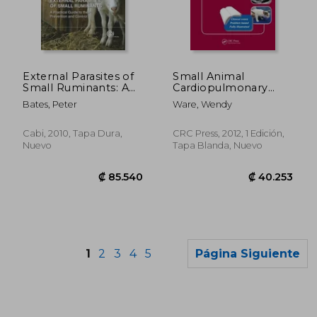
₡ 58.100
₡ 28.7
External Parasites of
Small Animal
Small Ruminants: A
Cardiopulmonary
Practical Guide to
Medicine (en Inglés)
Bates, Peter
Ware, Wendy
Their Prevention and
Control (en Inglés)
Cabi, 2010, Tapa Dura,
CRC Press, 2012, 1 Edición,
Nuevo
Tapa Blanda, Nuevo
1
2
3
4
5
Página Siguiente