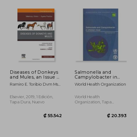
Diseases of Donkeys
Salmonella and
and Mules, an Issue of
Campylobacter in
Veterinary Clinics of
Chicken Meat:
Ramiro E. Toribio Dvm Ms
World Health Organization
North America:
Meeting Report (en
Phd
Equine Practice, 1e
Inglés)
(The Clinics:
Elsevier, 2019, 1 Edición,
World Health
Veterinary Medicine)
Tapa Dura, Nuevo
Organization, Tapa
(en Inglés)
Blanda, Nuevo
₡ 122.506
₡ 40.8