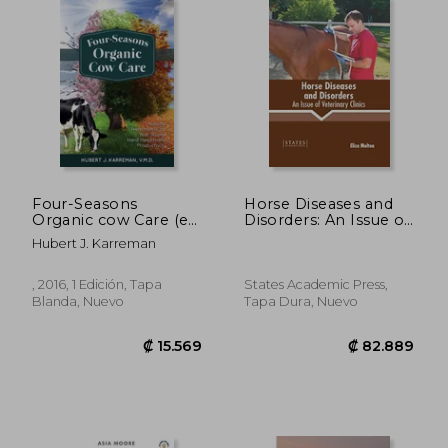
₡ 13.786
₡ 16.1
Four-Seasons
Horse Diseases and
Organic cow Care (en
Disorders: An Issue of
Inglés)
Veterinary Clinics (en
Hubert J. Karreman
Inglés)
, 2016, 1 Edición, Tapa
States Academic Press,
Blanda, Nuevo
Tapa Dura, Nuevo