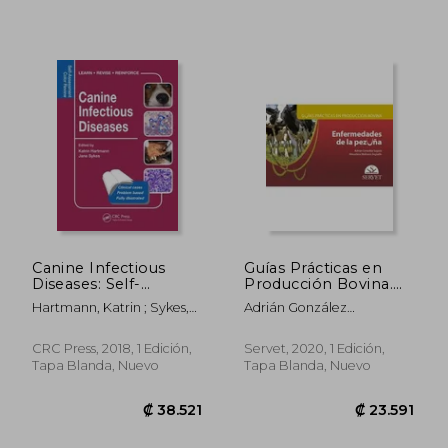
₡ 64.213
₡ 23.6
Canine Infectious
Guías Prácticas en
Diseases: Self-
Producción Bovina.
Assessment Color
Enfermedades de las
Hartmann, Katrin ; Sykes,
Adrián González
Review (en Inglés)
Pezuñas: 7
Jane
Sag&Uuml;És; Almudena
Molinero Arg&Uuml;Ello
CRC Press, 2018, 1 Edición,
Servet, 2020, 1 Edición,
Tapa Blanda, Nuevo
Tapa Blanda, Nuevo