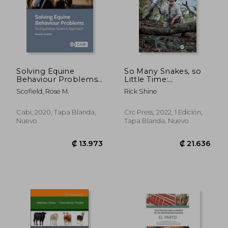
Solving Equine
So Many Snakes, so
Behaviour Problems:
Little Time:
An Equitation Science
Uncovering the
Scofield, Rose M.
Rick Shine
Approach (en Inglés)
Secret Lives of
Australia’S Serpents
(en Inglés)
Cabi, 2020, Tapa Blanda,
Crc Press, 2022, 1 Edición,
Nuevo
Tapa Blanda, Nuevo
₡ 23.591
₡ 20.4