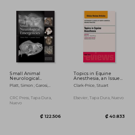
Small Animal
Topics in Equine
Neurological
Anesthesia, an Issue
Emergencies (en
of Veterinary Clinics:
Platt, Simon ; Garosi,
Clark-Price, Stuart
Inglés)
Equine Practice:
Laurent
Volume 29-1 (en
Inglés)
CRC Press, Tapa Dura,
Elsevier, Tapa Dura, Nuevo
Nuevo
₡ 93.244
₡ 40.2