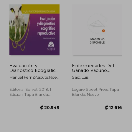
Evaluación y
Enfermedades Del
Dianóstico Ecográfico
Ganado Vacuno...
Reproductivo. Guías
Manuel Fern&Aacute;Ndez
Saiz, Luis
Practicas en
S&Aacute;Nchez
Producción Bovina -
Libros de Veterinaria -
Editorial Servet, 2018, 1
Legare Street Press, Tapa
Editorial Servet (Guías
Edición, Tapa Blanda,
Blanda, Nuevo
Prácticas en
Nuevo
Producción Bovina)