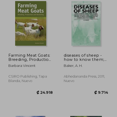
₡ 77.896
₡ 176.9
Farming Meat Goats:
diseases of sheep -
Breeding, Production
how to know them;
And Marketing (en
their causes,
Barbara Vincent
Baker, A. H.
Inglés)
prevention and cure -
containing extracts
from livestock for the
CSIRO Publishing, Tapa
Abhedananda Press, 2011,
farmer and stock
Blanda, Nuevo
Nuevo
owner (en Inglés)