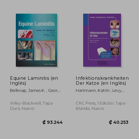
Equine Laminitis (en
Infektionskrankheiten
Inglés)
Der Katze (en Inglés)
Belknap, James K. ; Geor,
Hartmann, Katrin ; Levy,
Raymond J.
Julie
Wiley-Blackwell, Tapa
CRC Press, 1 Edición, Tapa
₡ 23.827
₡ 47.8
Dura, Nuevo
Blanda, Nuevo