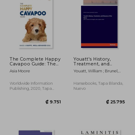
₡ 24.918
₡ 9.7
The Complete Happy
Youatt's History,
Cavapoo Guide: The
Treatment, and
a-z Manual for new
Diseases of the
Asia Moore
Youatt, William ; Brunel,
and Experienced
Horse: with a treatise
Isambard K.
Owners (en Inglés)
on draught, and a
copious index (en
Worldwide Information
Hansebooks, Tapa Blanda,
Inglés)
Publishing, 2020, Tapa
Nuevo
Blanda, Nuevo