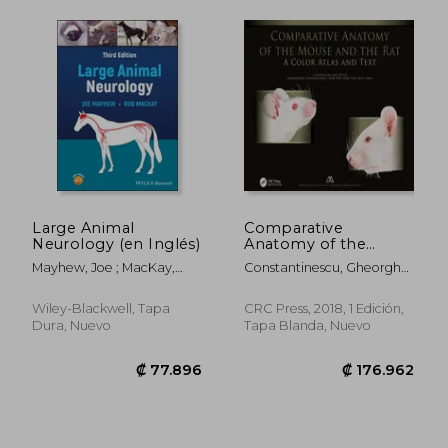
Large Animal
Comparative
Neurology (en Inglés)
Anatomy of the
Mouse and the Rat: A
Mayhew, Joe ; MacKay,
Constantinescu, Gheorghe
Color Atlas and Text
Rob
M.
(en Inglés)
Wiley-Blackwell, Tapa
CRC Press, 2018, 1 Edición,
Dura, Nuevo
Tapa Blanda, Nuevo