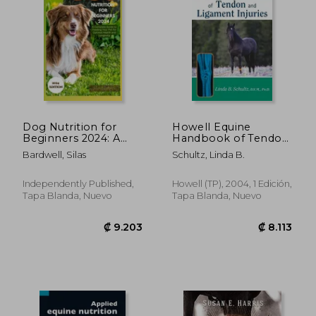
Dog Nutrition for
Howell Equine
Beginners 2024: A
Handbook of Tendon
Complete Guide for
and Ligament Injuries
Bardwell, Silas
Schultz, Linda B.
₡ 9.751
₡ 25.7
Feeding Your Pet for
(Howell Equestrian
Optimal Health and
Library (Paperback))
Longevity (en Inglés)
(en Inglés)
Independently Published,
Howell (TP), 2004, 1 Edición,
Tapa Blanda, Nuevo
Tapa Blanda, Nuevo