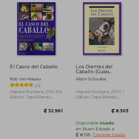
₡ 20.949
₡ 12.6
El Casco del Caballo
Los Dientes del
Caballo (Guías
Fotográficas del
Rob Van Nassau
Alison Schwabe
Caballo)
(4)
Hispano Europea, 2015, 3ra
Hispano Europea, 2007, 1
Edición, Tapa Blanda,
Edición, Tapa Blanda,
Nuevo
Nuevo
Disponible
Usado
en Buen Estado a
₡ 8.135
.
Comprar Usado