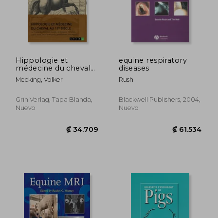
₡ 115.197
₡ 9.8
Hippologie et
equine respiratory
médecine du cheval
diseases
au 17e siècle: Le
Mecking, Volker
Rush
Traicté des chevaulx
desdié à la noblesse
françoise par R. Baret,
Grin Verlag, Tapa Blanda,
Blackwell Publishers, 2004,
Sieur de Rouvray,
Nuevo
Nuevo
gentilhomme tou (en
Francés)