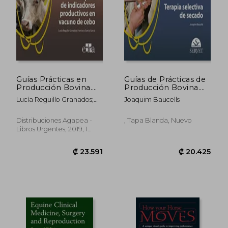
Guías Prácticas en
Guías de Prácticas de
Producción Bovina.
Producción Bovina.
Empleo de
Terapia Selectiva de
Lucía Reguillo Granados;
Joaquim Baucells
Indicadores
Secado
Francisco García García
Productivos en
Vacuno de Cebo -
Distribuciones Agapea -
, Tapa Blanda, Nuevo
Libros de Veterinaria -
Libros Urgentes, 2019, 1
Editorial Servet
Edición, Tapa Blanda,
Nuevo
₡ 49.339
₡ 18.3