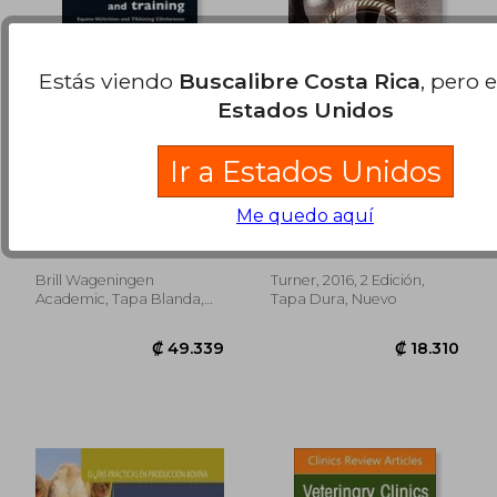
Estás viendo
Buscalibre Costa Rica
, pero 
Estados Unidos
Ir a Estados Unidos
Applied Equine
Horse Gaits, Balance,
Nutrition and
and Movement:
Me quedo aquí
Training: Equine
Revised Edition (en
Lindner, Arno
Susan E Harris
Nutrition and Training
Inglés)
Conference
(Enutraco) 2013 (en
Brill Wageningen
Turner, 2016, 2 Edición,
₡ 13.873
₡ 30.6
Inglés)
Academic, Tapa Blanda,
Tapa Dura, Nuevo
Nuevo