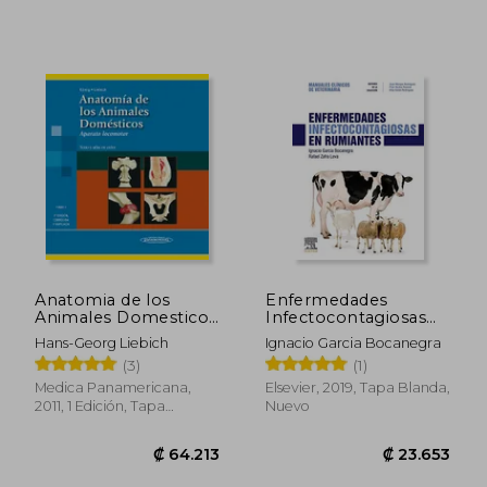
₡ 13.595
₡ 17.0
Anatomia de los
Enfermedades
Animales Domesticos
Infectocontagiosas
Tomo 1 Aparato Loco
en Rumiantes
Hans-Georg Liebich
Ignacio Garcia Bocanegra
Motor (2 Edicion
(3)
(1)
Corregida y Amplia
Medica Panamericana,
Elsevier, 2019, Tapa Blanda,
2011, 1 Edición, Tapa
Nuevo
Blanda, Nuevo