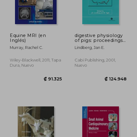
₡ 13.973
₡ 21.6
Equine MRI (en
digestive physiology
Inglés)
of pigs: proceedings
of the 8th
Murray, Rachel C.
Lindberg, Jan E.
symposium (en
Inglés)
Wiley-Blackwell, 2011, Tapa
Cabi Publishing, 2001,
Dura, Nuevo
Nuevo