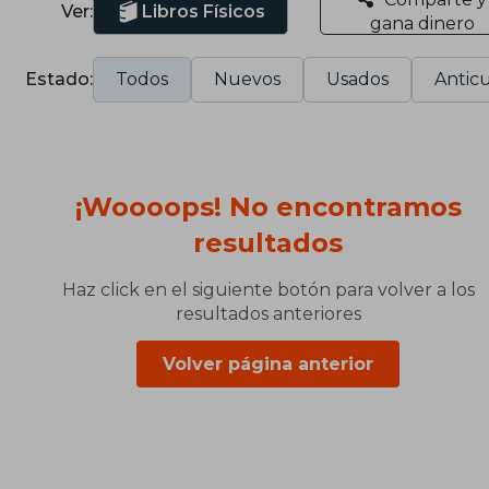
Ver:
Libros Físicos
gana dinero
Estado:
Todos
Nuevos
Usados
Anticu
¡Woooops! No encontramos
resultados
Haz click en el siguiente botón para volver a los
resultados anteriores
Volver página anterior