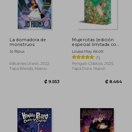
La domadora de
Mujercitas (edición
monstruos
especial limitada con
₡ 5.482
₡ 13.5
cantos tintados)
Jo Rioux
Louisa May Alcott
(5)
Ediciones Urano, 2022,
Penguin Clásicos, 2025,
Tapa Blanda, Nuevo
Tapa Dura, Nuevo