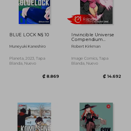
BLUE LOCK N§ 10
Invincible Universe
Compendium
Rápido
Volume 1 (Invincible
Muneyuki Kaneshiro
Robert Kirkman
Universe
Compendium, 1) (en
Inglés)
Planeta, 2023, Tapa
Image Comics, Tapa
Blanda, Nuevo
Blanda, Nuevo
₡ 5.482
₡ 7.0