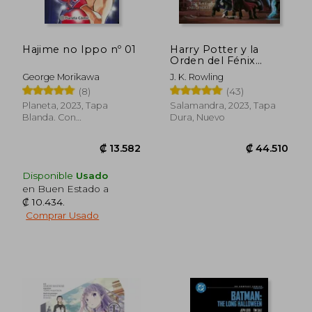
₡ 12.405
₡ 8.5
Hajime no Ippo nº 01
Harry Potter y la
Orden del Fénix
Edición Ilustrado
George Morikawa
J. K. Rowling
(8)
(43)
Planeta, 2023, Tapa
Salamandra, 2023, Tapa
Blanda. Con
Dura, Nuevo
Sobrecubierta, Nuevo
Disponible
Usado
en Buen Estado a
₡ 10.434
.
Comprar Usado