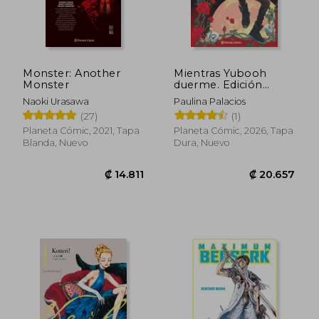
Monster: Another
Mientras Yubooh
Rápido
Monster
duerme. Edición
especial vol. 2
Naoki Urasawa
Paulina Palacios
(27)
(1)
Planeta Cómic, 2021, Tapa
Planeta Cómic, 2026, Tapa
Blanda, Nuevo
Dura, Nuevo
₡ 13.582
₡ 19.6