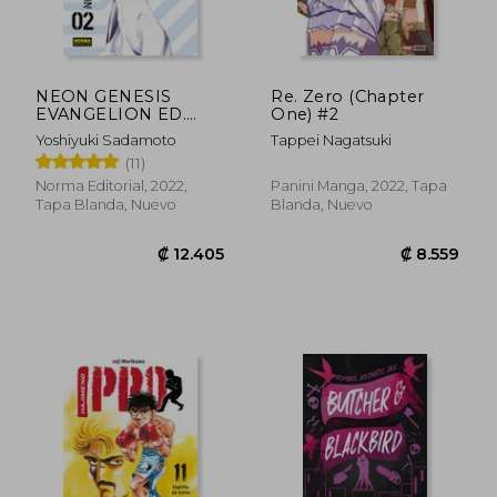
NEON GENESIS
Re. Zero (Chapter
EVANGELION ED.
One) #2
COLECCIONISTA 2
Yoshiyuki Sadamoto
Tappei Nagatsuki
(11)
Norma Editorial, 2022,
Panini Manga, 2022, Tapa
Tapa Blanda, Nuevo
Blanda, Nuevo
₡ 12.481
₡ 14.0