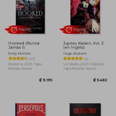
₡ 22.639
₡ 15.9
Hooked (Nunca
Jujutsu Kaisen, Vol. 3
Jamás 1)
(en Inglés)
Emily Mcintire
Gege Akutami
(17)
(2)
Montena, 2023, Tapa
Viz Media, 2020, 1 Edición,
Blanda, Nuevo
Tapa Blanda, Nuevo
Rápido
Rápido