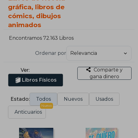
gráfica, libros de
cómics, dibujos
animados
Encontramos 72.163 Libros
Ordenar por
Comparte y
Ver:
gana dinero
Libros Físicos
Estado:
Todos
Nuevos
Usados
Nuevo
Anticuarios