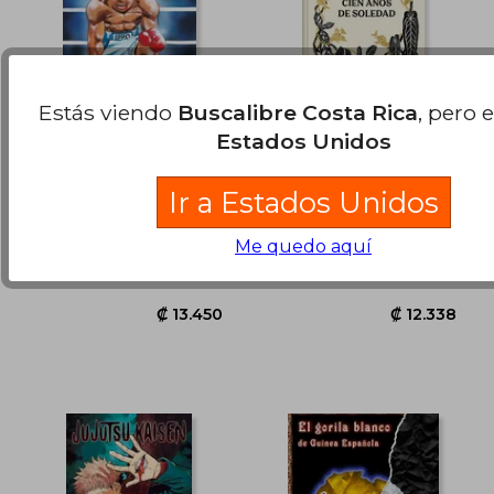
Estás viendo
Buscalibre Costa Rica
, pero 
Estados Unidos
Hajime no Ippo nº 09
Cien Años de Soledad
(Edición Aniversario)
Ir a Estados Unidos
Joji Morikawa
Gabriel García Márquez
(1)
(4)
Me quedo aquí
Planeta Cómic, Tapa Dura,
Debolsillo, 2024, 1 Edición,
₡ 9.213
₡ 5.1
Nuevo
Tapa Dura, Nuevo