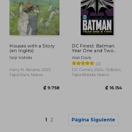
₡ 12.996
₡ 9.9
Houses with a Story
DC Finest: Batman:
(en Inglés)
Year One and Two
(en Inglés)
Seiji Yoshida
Alan Davis
(2)
Harry N. Abrams, 2023,
DC Comics, 2024, 1 Edición,
Tapa Dura, Nuevo
Tapa Blanda, Nuevo
1
2
Página Siguiente