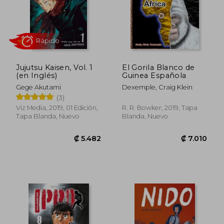
Jujutsu Kaisen, Vol. 1
El Gorila Blanco de
(en Inglés)
Guinea Española
Gege Akutami
Dexemple, Craig Klein
(3)
Viz Media, 2019, 01 Edición,
R. R. Bowker, 2019, Tapa
Tapa Blanda, Nuevo
Blanda, Nuevo
₡ 21.636
₡ 19.8