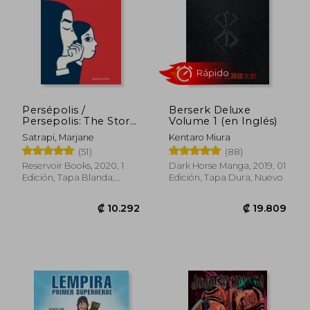
₡ 9.195
₡ 5.4
Persépolis /
Berserk Deluxe
Persepolis: The Story
Volume 1 (en Inglés)
of a Childhood
Satrapi, Marjane
Kentaro Miura
(51)
(88)
Reservoir Books, 2020, 1
Dark Horse Manga, 2019, 01
Edición, Tapa Blanda,
Edición, Tapa Dura, Nuevo
Nuevo
Rápido