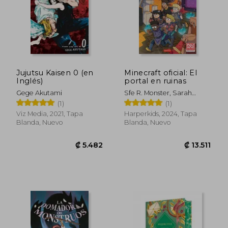
₡ 5.036
₡ 5.4
Jujutsu Kaisen 0 (en
Minecraft oficial: El
Inglés)
portal en ruinas
Gege Akutami
Sfe R. Monster, Sarah
Graley
(1)
(1)
Viz Media, 2021, Tapa
Harperkids, 2024, Tapa
Blanda, Nuevo
Blanda, Nuevo