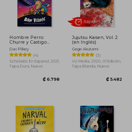
Hombre Perro:
Jujutsu Kaisen, Vol. 2
Churre y Castigo
(en Inglés)
(Hombre Perro #9)
Dav Pilkey
Gege Akutami
(4)
(3)
₡ 9.553
₡ 8.4
Scholastic En Espanol, 2021,
Viz Media, 2020, 01 Edición,
Tapa Dura, Nuevo
Tapa Blanda, Nuevo