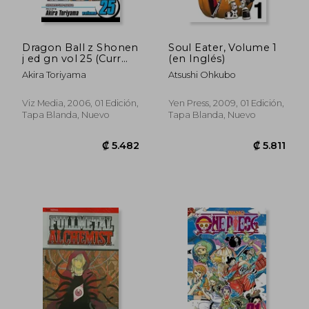
Dragon Ball z Shonen
Soul Eater, Volume 1
j ed gn vol 25 (Curr
(en Inglés)
Ptg) (c: 1-0-0) (en
Akira Toriyama
Atsushi Ohkubo
Inglés)
Viz Media, 2006, 01 Edición,
Yen Press, 2009, 01 Edición,
Tapa Blanda, Nuevo
Tapa Blanda, Nuevo
₡ 5.482
₡ 5.4