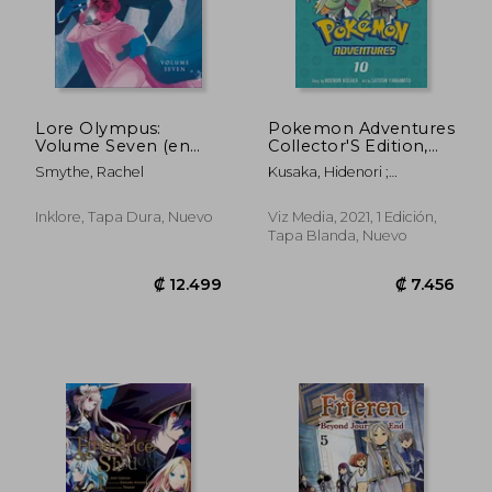
₡ 5.811
₡ 7.1
Lore Olympus:
Pokemon Adventures
Volume Seven (en
Collector'S Edition,
Inglés)
Vol. 10 (en Inglés)
Smythe, Rachel
Kusaka, Hidenori ;
Yamamoto, Satoshi
Inklore, Tapa Dura, Nuevo
Viz Media, 2021, 1 Edición,
Tapa Blanda, Nuevo