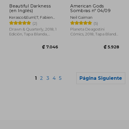
₡ 7.127
₡ 8.8
Beautiful Darkness
American Gods
(en Inglés)
Sombras nº 04/09
Kerasco&Euml;T; Fabien
Neil Gaiman
Vehlmann
(2)
(5)
Drawn & Quarterly, 2018, 1
Planeta Deagostini
Edición, Tapa Blanda,
Cómics, 2018, Tapa Blanda,
Nuevo
Nuevo
1
2
3
4
5
Página Siguiente