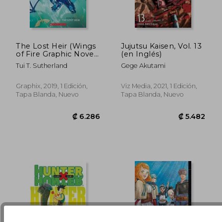
The Lost Heir (Wings
Jujutsu Kaisen, Vol. 13
of Fire Graphic Novel
(en Inglés)
#2) (en Inglés)
₡ 5.811
₡ 5.4
Tui T. Sutherland
Gege Akutami
Graphix, 2019, 1 Edición,
Viz Media, 2021, 1 Edición,
Tapa Blanda, Nuevo
Tapa Blanda, Nuevo