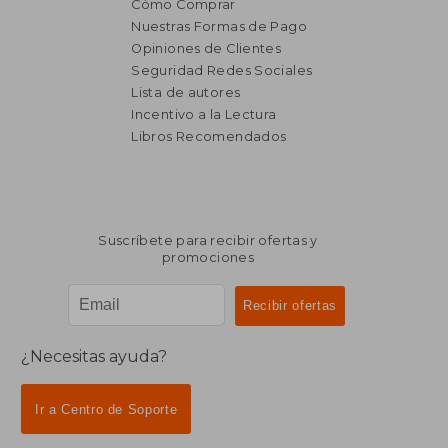
Cómo Comprar
Nuestras Formas de Pago
Opiniones de Clientes
Seguridad Redes Sociales
₡ 12.499
₡ 9.5
Lista de autores
Incentivo a la Lectura
Libros Recomendados
Suscríbete para recibir ofertas y
promociones
¿Necesitas ayuda?
Rápido
Ir a Centro de Soporte