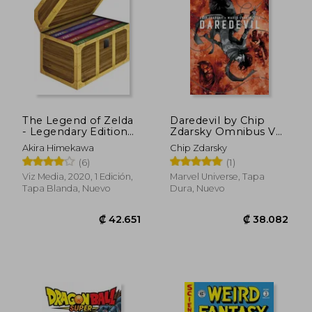
The Legend of Zelda
Daredevil by Chip
- Legendary Edition
Zdarsky Omnibus Vol.
box set (en Inglés)
2 (en Inglés)
₡ 5.482
₡ 9.7
Akira Himekawa
Chip Zdarsky
(6)
(1)
Viz Media, 2020, 1 Edición,
Marvel Universe, Tapa
Tapa Blanda, Nuevo
Dura, Nuevo