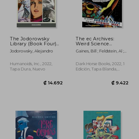
The Jodorowsky
The ec Archives:
Library (Book Four)
Weird Science
(Jodorowsky Library,
Volume 1 (en Inglés)
Jodorowsky, Alejandro
Gaines, Bill ; Feldstein, Al ;
4) (en Inglés)
Wood, Wally
Humanoids, Inc., 2022,
Dark Horse Books, 2022, 1
Tapa Dura, Nuevo
Edición, Tapa Blanda,
Nuevo