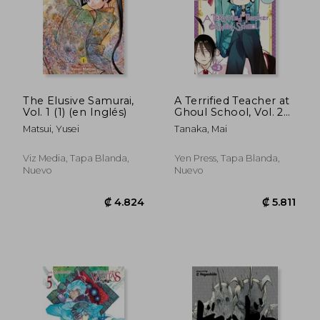
The Elusive Samurai,
A Terrified Teacher at
Vol. 1 (1) (en Inglés)
Ghoul School, Vol. 2
(en Inglés)
Matsui, Yusei
Tanaka, Mai
Viz Media, Tapa Blanda,
Yen Press, Tapa Blanda,
Nuevo
Nuevo
₡ 4.824
₡ 5.4