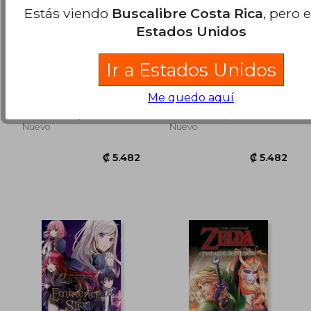
Estás viendo
Buscalibre Costa Rica
, pero 
Estados Unidos
Hunter x Hunter, Vol.
Black Clover, Vol. 5
Ir a Estados Unidos
3 (en Inglés)
(en Inglés)
Yoshihiro Togashi
Yuki Tabata
Me quedo aquí
Viz Media, Tapa Blanda,
Viz Media, Tapa Blanda,
₡ 9.210
₡ 5.4
Nuevo
Nuevo