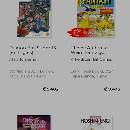
Dragon Ball Super 13
The ec Archives:
(en Inglés)
Weird Fantasy
Volume 3 (en Inglés)
Akira Toriyama
Al Feldstein; Bill Gaines
Viz Media, 2021, 1 Edición,
Dark Horse Books, 2024,
₡ 42.651
₡ 38.0
Tapa Blanda, Nuevo
Tapa Blanda, Nuevo