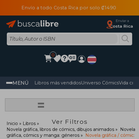
Envío a todo Costa Rica por solo ₡1490
Enviar a
Costa Rica
0
MENÚ
Libros más vendidos
Universo Cómics
Vida cris
=
Ver Filtros
Inicio
Libros
Novela gráfica, libros de cómics, dibujos animados
Novela
gráfica, cómics y manga: géneros
Novela gráfica / cómic: