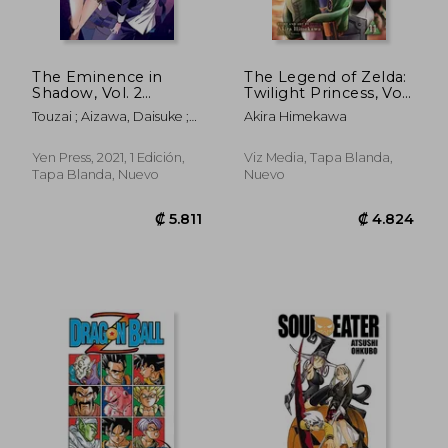
The Eminence in
The Legend of Zelda:
Shadow, Vol. 2
Twilight Princess, Vol.
(Manga) (en Inglés)
11 (11) (en Inglés)
Touzai ; Aizawa, Daisuke ;
Akira Himekawa
Sakano, Anri
Yen Press, 2021, 1 Edición,
Viz Media, Tapa Blanda,
Tapa Blanda, Nuevo
Nuevo
₡ 6.286
₡ 5.4