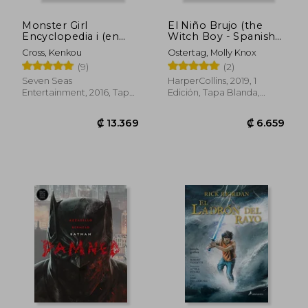
Monster Girl
El Niño Brujo (the
Encyclopedia i (en
Witch Boy - Spanish
Inglés)
Edition)
Cross, Kenkou
Ostertag, Molly Knox
(9)
(2)
Seven Seas
HarperCollins, 2019, 1
Entertainment, 2016, Tapa
Edición, Tapa Blanda,
Dura, Nuevo
Nuevo
₡ 9.941
₡ 5.9