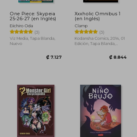
One Piece: Skypeia
Xxxholic Omnibus 1
25-26-27 (en Inglés)
(en Inglés)
Eiichiro Oda
Clamp
(3)
(3)
Viz Media, Tapa Blanda,
Kodansha Comics, 2014, 01
Nuevo
Edición, Tapa Blanda,
Nuevo
₡ 5.482
₡ 5.4