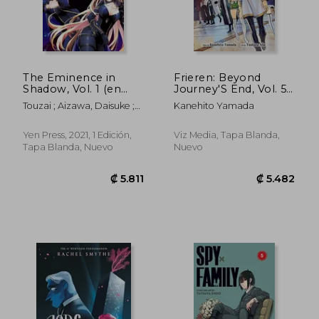
₡ 14.692
₡ 9.4
The Eminence in
Frieren: Beyond
Shadow, Vol. 1 (en
Journey'S End, Vol. 5
Inglés)
(5) (en Inglés)
Touzai ; Aizawa, Daisuke ;
Kanehito Yamada
Sakano, Anri
Yen Press, 2021, 1 Edición,
Viz Media, Tapa Blanda,
Tapa Blanda, Nuevo
Nuevo