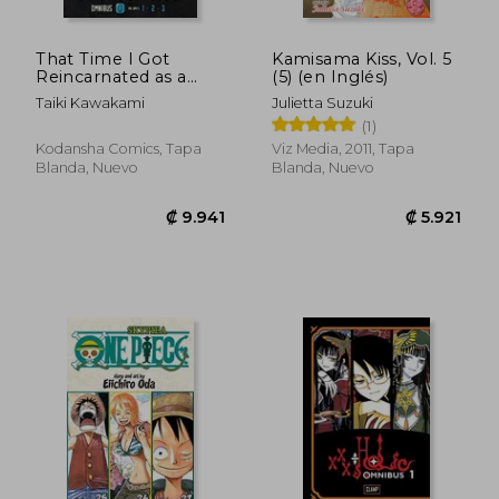
That Time I Got
Kamisama Kiss, Vol. 5
Reincarnated as a
(5) (en Inglés)
Slime Omnibus 1 (Vol.
Taiki Kawakami
Julietta Suzuki
1-3) (en Inglés)
(1)
Kodansha Comics, Tapa
Viz Media, 2011, Tapa
Blanda, Nuevo
Blanda, Nuevo
₡ 5.482
₡ 5.8