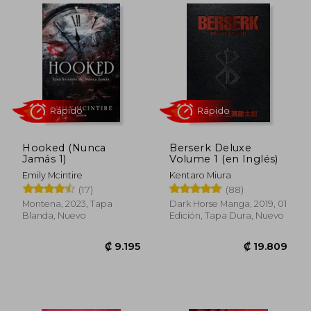
Hooked (Nunca
Berserk Deluxe
Jamás 1)
Volume 1 (en Inglés)
Emily Mcintire
Kentaro Miura
(17)
(88)
Rápido
Rápido
Montena, 2023, Tapa
Dark Horse Manga, 2019, 01
Blanda, Nuevo
Edición, Tapa Dura, Nuevo