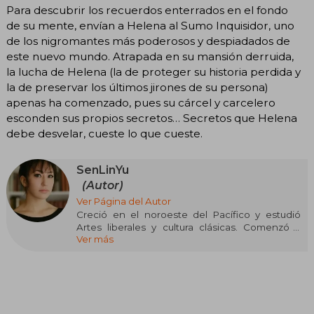
Para descubrir los recuerdos enterrados en el fondo
de su mente, envían a Helena al Sumo Inquisidor, uno
de los nigromantes más poderosos y despiadados de
este nuevo mundo. Atrapada en su mansión derruida,
la lucha de Helena (la de proteger su historia perdida y
la de preservar los últimos jirones de su persona)
apenas ha comenzado, pues su cárcel y carcelero
esconden sus propios secretos… Secretos que Helena
debe desvelar, cueste lo que cueste.
SenLinYu
(Autor)
Ver Página del Autor
Creció en el noroeste del Pacífico y estudió
Artes liberales y cultura clásicas. Comenzó a
Ver más
escribir en la aplicación de Notas de su teléfono
móvil en los ratos que tenía mientras su bebé se
echaba la siesta. Sus obras publicadas online
han conseguido más de veinte millones de
descargas y ya han sido traducidas a veintitrés
idiomas. Actualmente vive en Portland con su