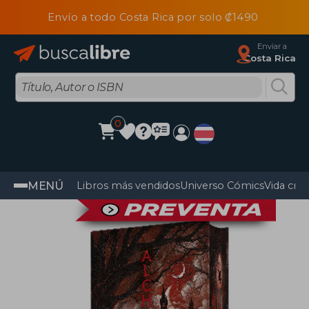
Envío a todo Costa Rica por solo ₡1490
Enviar a
Costa Rica
0
MENÚ
Libros más vendidos
Universo Cómics
Vida cris