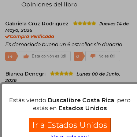
familia. Alchemised es su primera novela.
Opiniones del libro
Gabriela Cruz Rodriguez
Jueves 14 de
Mayo, 2026
Compra Verificada
Es demasiado bueno un 6 estrellas sin dudarlo
14
0
Esta opinión es útil
No es útil
Bianca Denegri
Lunes 08 de Junio,
2026
Compra Verificada
Este libro vive gratis en mi mente todos los días ❤️
Estás viendo
Buscalibre Costa Rica
, pero
7
0
Esta opinión es útil
No es útil
estás en
Estados Unidos
Ir a Estados Unidos
Natalia Quinteros Oggiani
Martes 09
de Junio, 2026
Compra Verificada