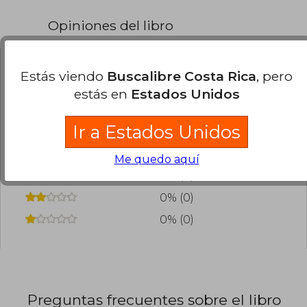
Opiniones del libro
Estás viendo
Buscalibre Costa Rica
, pero
¿Leíste este libro?
Inicia sesión
para poder
estás en
Estados Unidos
agregar tu propia evaluación
.
Ir a Estados Unidos
0% (0)
0% (0)
Me quedo aquí
0% (0)
0% (0)
0% (0)
Preguntas frecuentes sobre el libro