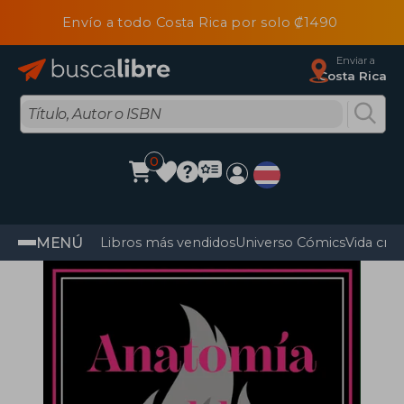
Envío a todo Costa Rica por solo ₡1490
Enviar a
Costa Rica
0
MENÚ
Libros más vendidos
Universo Cómics
Vida cris