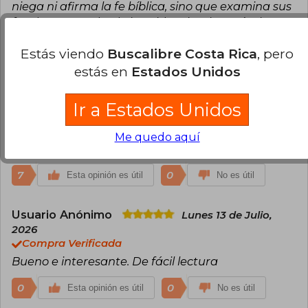
niega ni afirma la fe bíblica, sino que examina sus
fundamentos desde la evidencia y la razón. la
síntesis de un largo camino entre la ciencia, la
Estás viendo
Buscalibre Costa Rica
, pero
historia y la curiosidad intelectual. Más que
ofrecer respuestas definitivas, el libro propone
estás en
Estados Unidos
abrir nuevas preguntas y ampliar la mirada sobre
un pasado mucho más vasto y complejo de lo que
Ir a Estados Unidos
habitualmente imaginamos. Una invitación a
explorar la historia humana con asombro, rigor y
Me quedo aquí
espíritu crítico.
7
0
Esta opinión es útil
No es útil
Usuario Anónimo
Lunes 13 de Julio,
2026
Compra Verificada
Bueno e interesante. De fácil lectura
0
0
Esta opinión es útil
No es útil