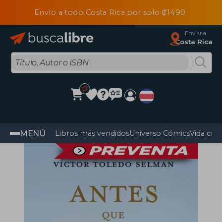
Envío a todo Costa Rica por solo ₡1490
Enviar a
Costa Rica
0
MENÚ
Libros más vendidos
Universo Cómics
Vida cris