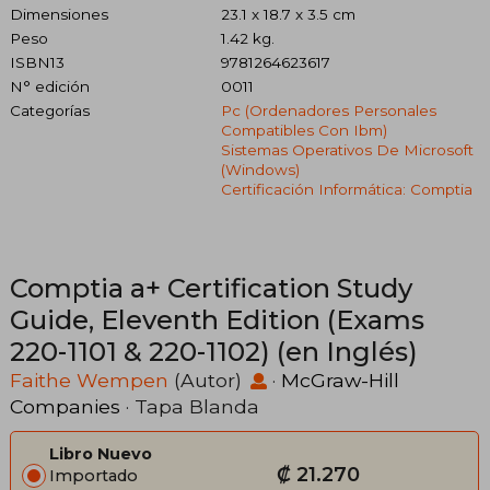
Dimensiones
23.1 x 18.7 x 3.5 cm
Peso
1.42 kg.
ISBN13
9781264623617
N° edición
0011
Categorías
Pc (ordenadores Personales
Compatibles Con Ibm)
Sistemas Operativos De Microsoft
(windows)
Certificación Informática: Comptia
Comptia a+ Certification Study
Guide, Eleventh Edition (Exams
220-1101 & 220-1102) (en Inglés)
Faithe Wempen
(Autor)
·
McGraw-Hill
Companies
· Tapa Blanda
Libro Nuevo
₡ 21.270
Importado