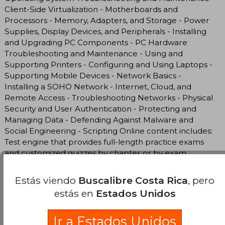
Client-Side Virtualization - Motherboards and
Processors - Memory, Adapters, and Storage - Power
Supplies, Display Devices, and Peripherals - Installing
and Upgrading PC Components - PC Hardware
Troubleshooting and Maintenance - Using and
Supporting Printers - Configuring and Using Laptops -
Supporting Mobile Devices - Network Basics -
Installing a SOHO Network - Internet, Cloud, and
Remote Access - Troubleshooting Networks - Physical
Security and User Authentication - Protecting and
Managing Data - Defending Against Malware and
Social Engineering - Scripting Online content includes:
Test engine that provides full-length practice exams
and customized quizzes by chapter or by exam
domainPerformance-based question
simulationsVideos training from the
Estás viendo
Buscalibre Costa Rica
, pero
authorComprehensive glossary
estás en
Estados Unidos
Ir a Estados Unidos