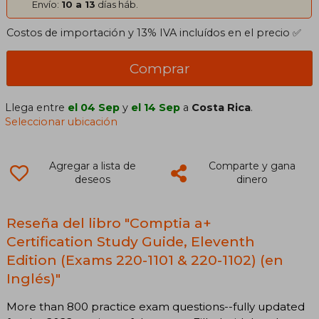
Envío:
10 a 13
días háb.
Costos de importación y 13% IVA incluídos en el precio ✅
Comprar
Llega entre
el 04 Sep
y
el 14 Sep
a
Costa Rica
.
Seleccionar ubicación
Agregar a lista de
Comparte y gana
deseos
dinero
Reseña del libro "Comptia a+
Certification Study Guide, Eleventh
Edition (Exams 220-1101 & 220-1102) (en
Inglés)"
More than 800 practice exam questions--fully updated