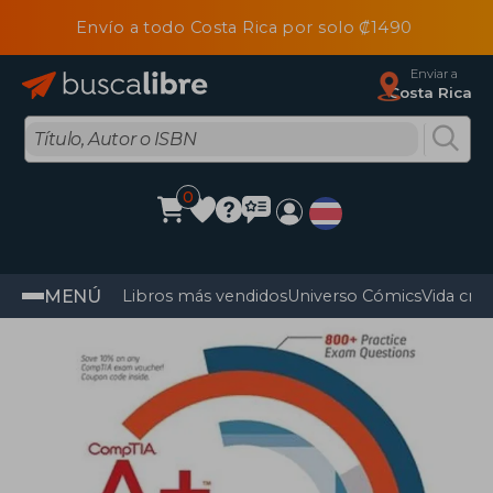
Envío a todo Costa Rica por solo ₡1490
Enviar a
Costa Rica
0
MENÚ
Libros más vendidos
Universo Cómics
Vida cris