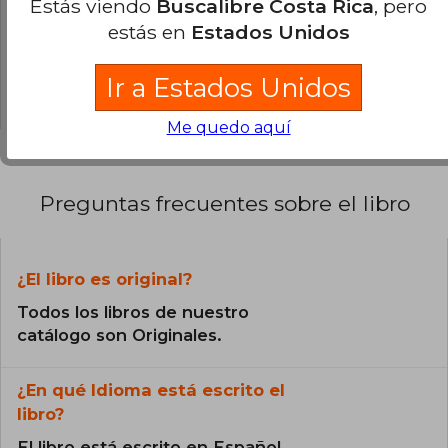
Estás viendo
Buscalibre Costa Rica
, pero
0% (0)
estás en
Estados Unidos
0% (0)
Ir a Estados Unidos
0% (0)
Me quedo aquí
Preguntas frecuentes sobre el libro
¿El libro es original?
Todos los libros de nuestro
catálogo son Originales.
¿En qué Idioma está escrito el
libro?
El libro está escrito en Español.