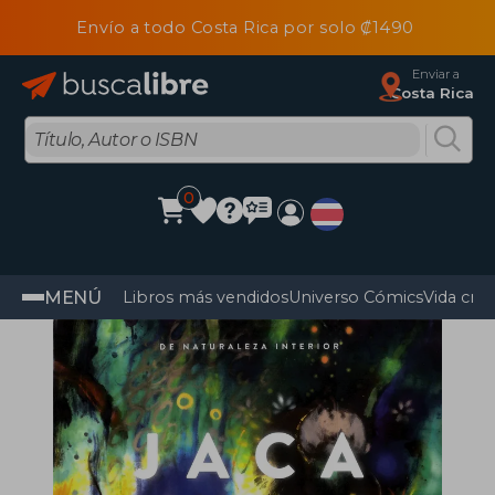
Envío a todo Costa Rica por solo ₡1490
Enviar a
Costa Rica
0
MENÚ
Libros más vendidos
Universo Cómics
Vida cris