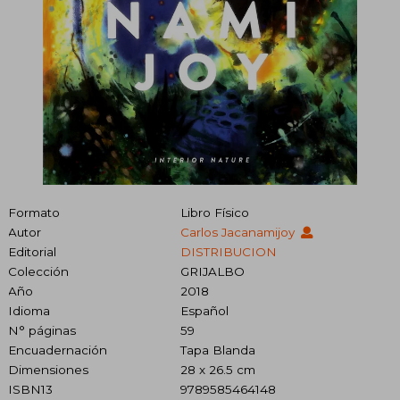
Formato
Libro Físico
Autor
Carlos Jacanamijoy
Editorial
DISTRIBUCION
Colección
GRIJALBO
Año
2018
Idioma
Español
N° páginas
59
Encuadernación
Tapa Blanda
Dimensiones
28 x 26.5 cm
ISBN13
9789585464148