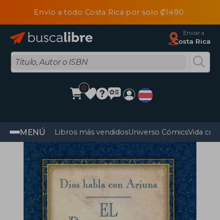
Envío a todo Costa Rica por solo ₡1490
Enviar a
Costa Rica
0
MENÚ
Libros más vendidos
Universo Cómics
Vida cris