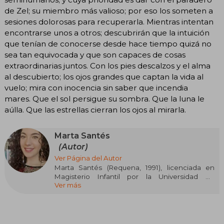
de Zel; su miembro más valioso; por eso los someten a
sesiones dolorosas para recuperarla. Mientras intentan
encontrarse unos a otros; descubrirán que la intuición
que tenían de conocerse desde hace tiempo quizá no
sea tan equivocada y que son capaces de cosas
extraordinarias juntos. Con los pies descalzos y el alma
al descubierto; los ojos grandes que captan la vida al
vuelo; mira con inocencia sin saber que incendia
mares. Que el sol persigue su sombra. Que la luna le
aúlla. Que las estrellas cierran los ojos al mirarla.
Marta Santés
(Autor)
Ver Página del Autor
Marta Santés (Requena, 1991), licenciada en
Magisterio Infantil por la Universidad de
Ver más
Valencia, es autora de varias novelas, entre ellas
Retrato de una piel desnuda, ganadora del VII
Premio Titania de novela romántica;
Recuérdame, Alice; Dorado, violeta y verde
menta y El sol, la luna y las estrellas.