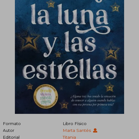
Formato
Libro Físico
Autor
Marta Santés
Editorial
Titania