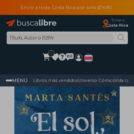
Envío a todo Costa Rica por solo ₡1490
Enviar a
Costa Rica
0
MENÚ
Libros más vendidos
Universo Cómics
Vida cris