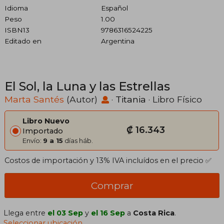
Idioma
Español
Peso
1.00
ISBN13
9786316524225
Editado en
Argentina
El Sol, la Luna y las Estrellas
Marta Santés
(Autor)
·
Titania
· Libro Físico
Libro Nuevo
₡ 16.343
Importado
Envío:
9 a 15
días háb.
Costos de importación y 13% IVA incluídos en el precio ✅
Comprar
Llega entre
el 03 Sep
y
el 16 Sep
a
Costa Rica
.
Seleccionar ubicación