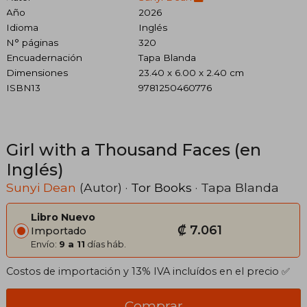
Año
2026
Idioma
Inglés
N° páginas
320
Encuadernación
Tapa Blanda
Dimensiones
23.40 x 6.00 x 2.40 cm
ISBN13
9781250460776
Girl with a Thousand Faces (en
Inglés)
Sunyi Dean
(Autor) ·
Tor Books
· Tapa Blanda
Libro Nuevo
₡ 7.061
Importado
Envío:
9 a 11
días háb.
Costos de importación y 13% IVA incluídos en el precio ✅
Comprar