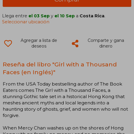
Llega entre
el 03 Sep
y
el 10 Sep
a
Costa Rica
.
Seleccionar ubicación
Agregar a lista de
Comparte y gana
deseos
dinero
Reseña del libro "Girl with a Thousand
Faces (en Inglés)"
From the USA Today bestselling author of The Book
Eaters comes The Girl with a Thousand Faces, a
stunning Gothic tale set in a historical Hong Kong that
meshes ancient myths and local legends into a
haunting story of ghosts, grief, and women who will not
forgive.
When Mercy Chan washes up on the shores of Hong