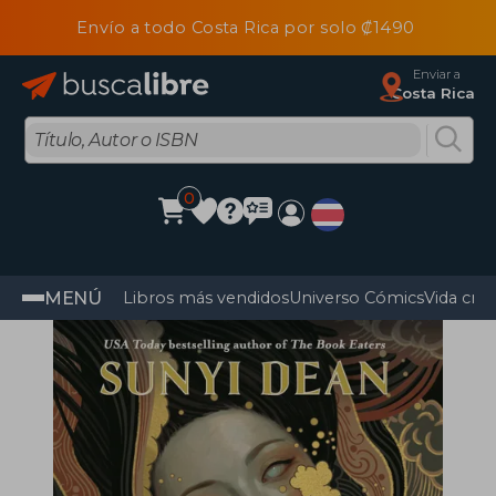
Envío a todo Costa Rica por solo ₡1490
Enviar a
Costa Rica
0
MENÚ
Libros más vendidos
Universo Cómics
Vida cris