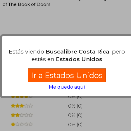
of The Book of Doors
Opiniones del libro
Estás viendo
Buscalibre Costa Rica
, pero
estás en
Estados Unidos
¿Leíste este libro?
Inicia sesión
para poder
agregar tu propia evaluación
.
Ir a Estados Unidos
Me quedo aquí
0% (0)
0% (0)
0% (0)
0% (0)
0% (0)