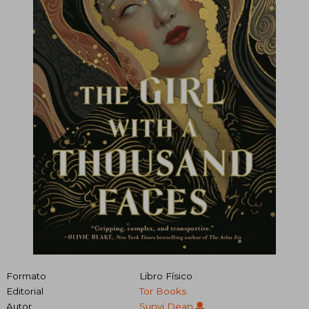
Formato
Libro Físico
Editorial
Tor Books
Autor
Sunyi Dean