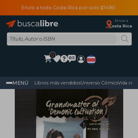
Envío a todo Costa Rica por solo ₡1490
Enviar a
Costa Rica
0
MENÚ
Libros más vendidos
Universo Cómics
Vida cris