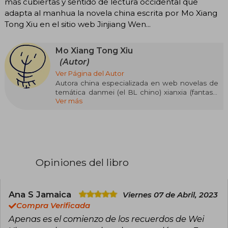
más cubiertas y sentido de lectura occidental que
adapta al manhua la novela china escrita por Mo Xiang
Tong Xiu en el sitio web Jinjiang Wen...
Mo Xiang Tong Xiu
(Autor)
Ver Página del Autor
Autora china especializada en web novelas de
temática danmei (el BL chino) xianxia (fantasía
Ver más
china) y wuxia (artes marciales). El nombre Mo
Xiang Tong Xiu es un pseudónimo que utiliza la
autora para publicar sus historias en el portal de
JJWXC, donde los usuarios publican sus escritos
y los más leídos o más populares pueden
conseguir que sus obras se publiquen en físico.
Al tratarse de un pseudónimo, y de publicar un
Opiniones del libro
género bastante polémico en China con
escenas sexuales incluidas, poco se sabe de
ella. Solo que tiene cuenta de Weibo (el Twitter
chino) y que comenzó su carrera tras aficionarse
Ana S Jamaica
Viernes 07 de Abril, 2023
al boy’s love al leer un fanfic de D. Gray-Man en
Compra Verificada
la escuela secundaria.
Apenas es el comienzo de los recuerdos de Wei