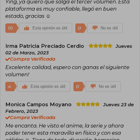
Ying, ya quiero que salga el tercer volúmen. Esta
Son sus populares novelas, tres en total
publicadas y terminadas (The Scum Villain’s Self-
plataforma es muy confiable, llegó en buen
Saving System, Grandmaster of Demonic
estado, gracias ☺️
Cultivation y Heaven Official’s Blessing),
disponibles tanto en formato online como en
10
0
Esta opinión es útil
No es útil
físico por la editorial china PINSIN STUDIO
(pasadas por el filtro de la censura). Cada una de
sus novelas cuenta con varias adaptaciones al
Irma Patricia Preciado Cerdio
comic (manhua), animación (donghua) e,
Jueves
incluso, series de acción real.
02 de Marzo, 2023
Compra Verificada
Excelente calidad, espero con ganas el siguiente
volumen!
4
0
Esta opinión es útil
No es útil
Monica Campos Moyano
Jueves 23 de
Febrero, 2023
Compra Verificada
Me encanta. He visto el anime, la serie y ahora
poder tener esta maravilla en físico y con esa
cálidas ☺️. Tiene de todo, diversión, hemocion,