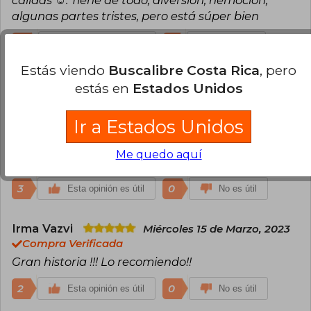
algunas partes tristes, pero está súper bien
4
1
Esta opinión es útil
No es útil
Estás viendo
Buscalibre Costa Rica
, pero
Carolina López
Miércoles 15 de Marzo,
estás en
Estados Unidos
2023
Compra Verificada
Ir a Estados Unidos
Me encanta mdzs, descubri la novela hace poco y
junto a las otras obras de MXTX es mi favorita
Me quedo aquí
uwu
3
0
Esta opinión es útil
No es útil
Irma Vazvi
Miércoles 15 de Marzo, 2023
Compra Verificada
Gran historia !!! Lo recomiendo!!
2
0
Esta opinión es útil
No es útil