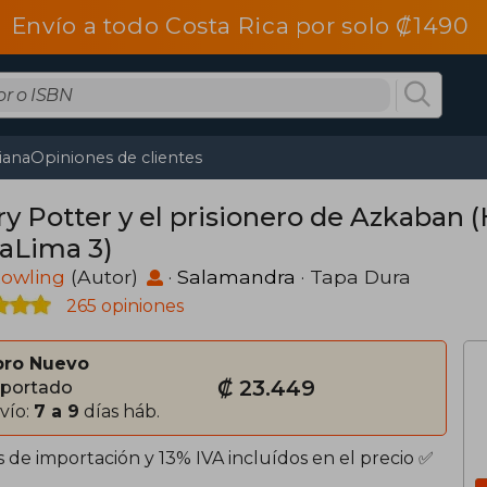
Envío a todo Costa Rica por solo ₡1490
tiana
Opiniones de clientes
ry Potter y el prisionero de Azkaban (
aLima 3)
 Rowling
(Autor)
·
Salamandra
· Tapa Dura
265 opiniones
bro Nuevo
₡ 23.449
portado
vío:
7 a 9
días háb.
 de importación y 13% IVA incluídos en el precio ✅