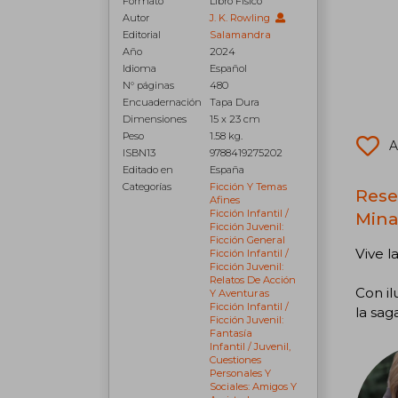
Formato
Libro Físico
Autor
J. K. Rowling
Editorial
Salamandra
Año
2024
Idioma
Español
N° páginas
480
Encuadernación
Tapa Dura
Dimensiones
15 x 23 cm
Peso
1.58 kg.
A
ISBN13
9788419275202
Editado en
España
Categorías
Ficción Y Temas
Rese
Afines
Ficción Infantil /
Mina
Ficción Juvenil:
Ficción General
Vive l
Ficción Infantil /
Ficción Juvenil:
Relatos De Acción
Con il
Y Aventuras
Ficción Infantil /
la sag
Ficción Juvenil:
Fantasía
Infantil / Juvenil,
Cuestiones
Personales Y
Sociales: Amigos Y