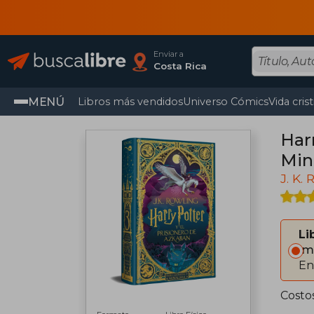
Enviar a
Costa Rica
MENÚ
Libros más vendidos
Universo Cómics
Vida cris
Har
Min
J. K.
Li
Im
En
Costos