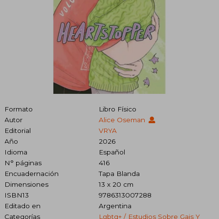
Formato
Libro Físico
Autor
Alice Oseman
Editorial
VRYA
Año
2026
Idioma
Español
N° páginas
416
Encuadernación
Tapa Blanda
Dimensiones
13 x 20 cm
ISBN13
9786313007288
Editado en
Argentina
Categorías
Lgbtq+ / Estudios Sobre Gais Y