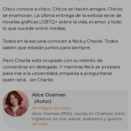
Chico conoce a chico. Chicos se hacen amigos. Chicos
se enamoran. La última entrega de la exitosa serie de
novelas gráficas LGBTQ+ sobre la vida, el amor y todo
lo que sucede entre medias.
Todos en la escuela conocen a Nick y Charlie. Todos
saben que estarán juntos para siempre.
Pero Charlie está ocupado con su intento de
convertirse en delegado. Y mientras Nick se prepara
para irse a la universidad, empieza a preguntarse
quién será… sin Charlie.
Alice Oseman
(Autor)
Ver Página del Autor
Alice Oseman (1994), nacida en Chatham, Kent,
Inglaterra, es una autora, ilustradora y guionista
Ver más
galardonada, reconocida mundialmente por
crear el cómic romántico LGBTQ+ para jóvenes