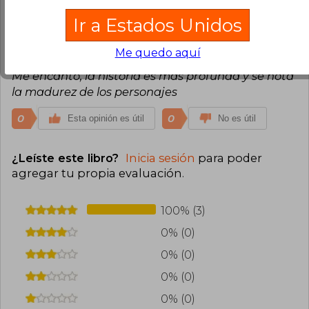
Ir a Estados Unidos
Usuario Anónimo
Lunes 27 de Julio,
2026
Me quedo aquí
Compra Verificada
Me encantó, la historia es más profunda y se nota
la madurez de los personajes
0
0
Esta opinión es útil
No es útil
¿Leíste este libro?
Inicia sesión
para poder
agregar tu propia evaluación
.
100% (3)
0% (0)
0% (0)
0% (0)
0% (0)