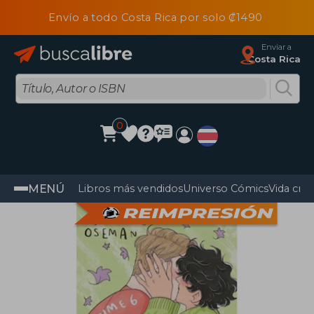
Envío a todo Costa Rica por solo ₡1490
Enviar a
Costa Rica
0
MENÚ
Libros más vendidos
Universo Cómics
Vida cris