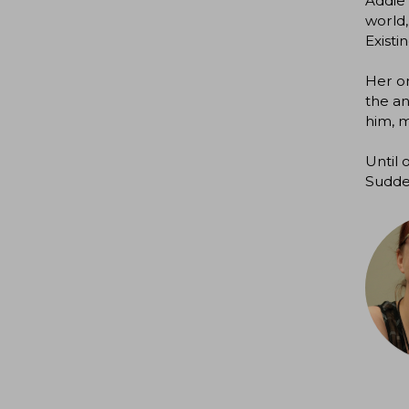
Addie 
world,
Existi
Her on
the an
him, 
Until
Sudden