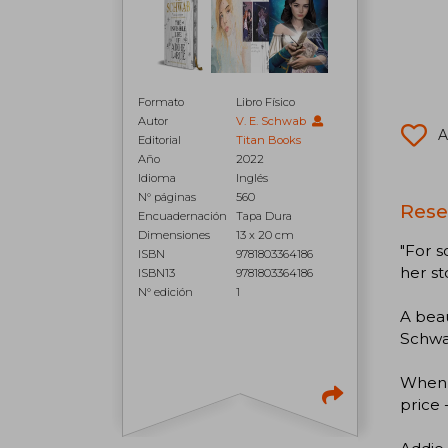
Formato
Libro Físico
Autor
V. E. Schwab
A
Editorial
Titan Books
Año
2022
Idioma
Inglés
N° páginas
560
Reseñ
Encuadernación
Tapa Dura
Dimensiones
13 x 20 cm
"For s
ISBN
9781803364186
her st
ISBN13
9781803364186
N° edición
1
A beau
Schwab
When A
price 