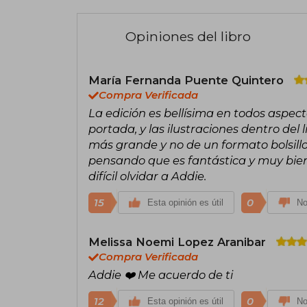
Opiniones del libro
María Fernanda Puente Quintero
Compra Verificada
La edición es bellísima en todos aspect
portada, y las ilustraciones dentro del
más grande y no de un formato bolsillo. 
pensando que es fantástica y muy bie
difícil olvidar a Addie.
15
0
Esta opinión es útil
No
Melissa Noemi Lopez Aranibar
Compra Verificada
Addie ❤️ Me acuerdo de ti
12
0
Esta opinión es útil
No