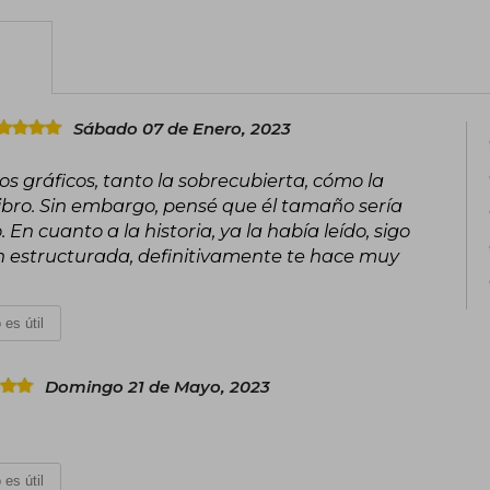
Schwab ha recibido múltiples reconoci
al Goodreads Choice Awards, ganándol
de fantasía y ciencia ficción para adult
a más de una decena de idiomas, vari
Sábado 07 de Enero, 2023
consolidándola como una voz funda
contemporánea.
os gráficos, tanto la sobrecubierta, cómo la
 libro. Sin embargo, pensé que él tamaño sería
En cuanto a la historia, ya la había leído, sigo
n estructurada, definitivamente te hace muy
 es útil
Domingo 21 de Mayo, 2023
 es útil