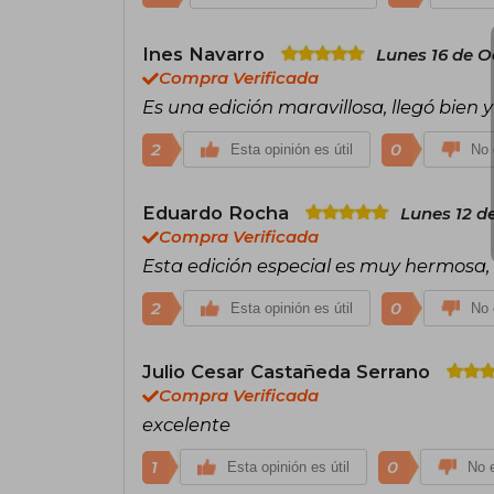
Ines Navarro
Lunes 16 de O
Compra Verificada
Es una edición maravillosa, llegó bien 
2
0
Esta opinión es útil
No 
Eduardo Rocha
Lunes 12 d
Compra Verificada
Esta edición especial es muy hermosa, v
2
0
Esta opinión es útil
No 
Julio Cesar Castañeda Serrano
Compra Verificada
excelente
1
0
Esta opinión es útil
No e