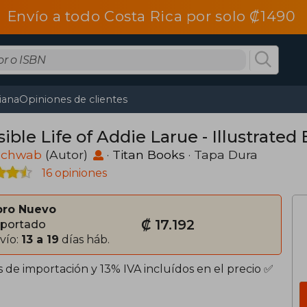
Envío a todo Costa Rica por solo ₡1490
tiana
Opiniones de clientes
sible Life of Addie Larue - Illustrated 
 Schwab
(Autor)
·
Titan Books
· Tapa Dura
16 opiniones
bro Nuevo
₡ 17.192
portado
vío:
13 a 19
días háb.
 de importación y 13% IVA incluídos en el precio ✅