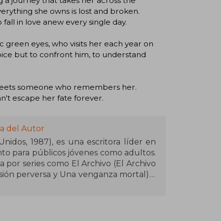
 a journey that takes her across the
erything she owns is lost and broken.
 fall in love anew every single day.
c green eyes, who visits her each year on
hoice but to confront him, to understand
e meets someone who remembers her.
an't escape her fate forever.
a del Autor
Unidos, 1987), es una escritora líder en
anto para públicos jóvenes como adultos.
 por series como El Archivo (El Archivo
sesión perversa y Una venganza mortal) y
gia más oscura, Concilio de sombras y
izan por mundos imaginativos, personajes
omo la magia, la ética y las dualidades