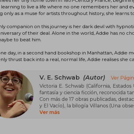
flees her tiny home town in 18th-Century France, beginning
 learning to live a life where no one remembers her and ev
ng only as a muse for artists throughout history, she learns to
ly companion on this journey is her dark devil with hypnoti
niversary of their deal. Alone in the world, Addie has no c
maybe to beat him.
 one day, in a second hand bookshop in Manhattan, Addi
ly thrust back into a real, normal life, Addie realises she c
V. E. Schwab
(Autor)
Ver Págin
Victoria E. Schwab (California, Estados 
fantasía y ciencia ficción, reconocida t
Con más de 17 obras publicadas, destaca
y El Vacío), la bilogía Villanos (Una ob
la trilogía Sombras de magia (Una ma
Ver más
Conjuro de luz). Sus libros se caracter
complejos y tramas que abordan temas c
morales.