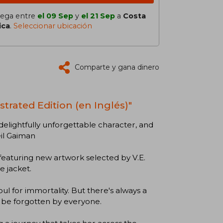
lega entre
el 09 Sep
y
el 21 Sep
a
Costa
ica
.
Seleccionar ubicación
Comparte y gana dinero
ustrated Edition (en Inglés)"
elightfully unforgettable character, and
eil Gaiman
, featuring new artwork selected by V.E.
e jacket.
l for immortality. But there's always a
to be forgotten by everyone.