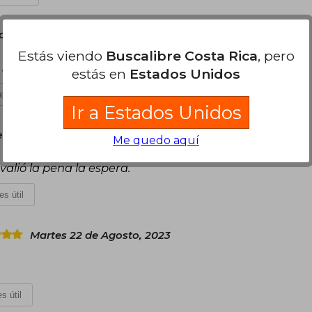
ctubre, 2023
Estás viendo
Buscalibre Costa Rica
, pero
y sin problemas
estás en
Estados Unidos
es útil
Ir a Estados Unidos
e Agosto, 2024
Me quedo aquí
alió la pena la espera.
es útil
Martes 22 de Agosto, 2023
s útil