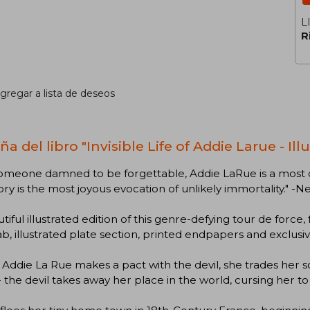
L
R
gregar a lista de deseos
a del libro "Invisible Life of Addie Larue - Ill
omeone damned to be forgettable, Addie LaRue is a most d
ory is the most joyous evocation of unlikely immortality." -N
tiful illustrated edition of this genre-defying tour de force
, illustrated plate section, printed endpapers and exclusiv
ddie La Rue makes a pact with the devil, she trades her sou
- the devil takes away her place in the world, cursing her 