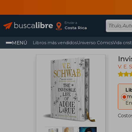
Enviar a
Costa Rica
MENÚ
Libros más vendidos
Universo Cómics
Vida cris
Invi
V. E.
Li
Im
En
Costos