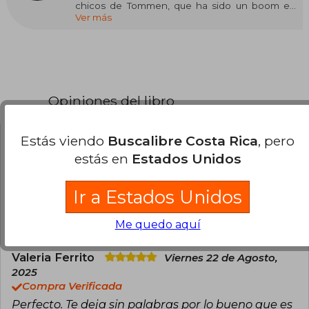
chicos de Tommen, que ha sido un boom en
Ver más
TikTok, Goodreads y Amazon. Lleva una década
escribiendo romance contemporáneo, tanto
juvenil como new adult, y sus libros se han
traducido a múltiples idiomas. Es una gran
amante de los animales, la música y las series de
televisión, pero lo que más le gusta es pasar
tiempo con su familia. Es una gran defensora de
Opiniones del libro
la salud mental. Vive en Cork (Irlanda) con su
familia.
Estás viendo
Buscalibre Costa Rica
, pero
Daniela Alanoca
Domingo 17 de
estás en
Estados Unidos
Agosto, 2025
Compra Verificada
Me llegó en el tiempo estimado y me encantó
Ir a Estados Unidos
0
0
Esta opinión es útil
No es útil
Me quedo aquí
Valeria Ferrito
Viernes 22 de Agosto,
2025
Compra Verificada
Perfecto. Te deja sin palabras por lo bueno que es