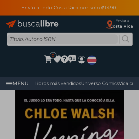
Envío a todo Costa Rica por solo ₡1490
Enviar a
Costa Rica
0
MENÚ
Libros más vendidos
Universo Cómics
Vida cris