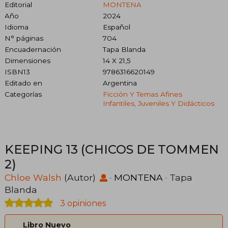
Editorial
MONTENA
Año
2024
Idioma
Español
N° páginas
704
Encuadernación
Tapa Blanda
Dimensiones
14 X 21,5
ISBN13
9786316620149
Editado en
Argentina
Categorías
Ficción Y Temas Afines
Infantiles, Juveniles Y Didácticos
KEEPING 13 (CHICOS DE TOMMEN
2)
Chloe Walsh
(Autor)
·
MONTENA
· Tapa
Blanda
3 opiniones
Libro Nuevo