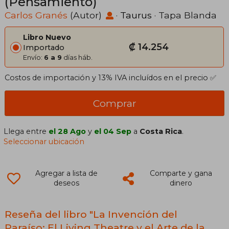
(Pensamiento)
Carlos Granés
(Autor)
·
Taurus
· Tapa Blanda
Libro Nuevo
₡ 14.254
Importado
Envío:
6 a 9
días háb.
Costos de importación y 13% IVA incluídos en el precio ✅
Comprar
Llega entre
el 28 Ago
y
el 04 Sep
a
Costa Rica
.
Seleccionar ubicación
Agregar a lista de
Comparte y gana
deseos
dinero
Reseña del libro "La Invención del
Paraíso: El Living Theatre y el Arte de la