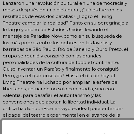
Lanzaron una revolución cultural en una democracia y
meses después en una dictadura. ¿Cuáles fueron los
resultados de esas dos batallas? ¿Logró el Living
Theatre cambiar la realidad? Tanto en su peregrinaje a
lo largo y ancho de Estados Unidos llevando el
mensaje de Paradise Now, como en su búsqueda de
los más pobres entre los pobres en las favelas y
barriadas de São Paulo, Río de Janeiro y Ouro Preto, el
grupo se reunió y conspiró con las grandes
personalidades de la cultura de todo el continente.
Quiso inventar un Paraíso y finalmente lo consiguió.
Pero, ¿era el que buscaba? Hasta el día de hoy, el
Living Theatre ha luchado por ampliar la esfera de
libertades, actuando no solo con osadía, sino con
valentía, para desafiar el autoritarismo y las
convenciones que acotan la libertad individual. La
crítica ha dicho... «Este ensayo es ideal para entender
el papel del teatro experimental en el avance de la
sociedad a través de sus propuestas políticas y de una
suerte de utopía comunitaria.» La Razón