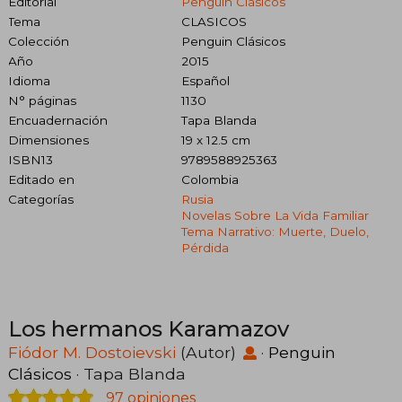
Editorial
Penguin Clásicos
Tema
CLASICOS
Colección
Penguin Clásicos
Año
2015
Idioma
Español
N° páginas
1130
Encuadernación
Tapa Blanda
Dimensiones
19 x 12.5 cm
ISBN13
9789588925363
Editado en
Colombia
Categorías
Rusia
Novelas Sobre La Vida Familiar
Tema Narrativo: Muerte, Duelo,
Pérdida
Los hermanos Karamazov
Fiódor M. Dostoievski
(Autor)
·
Penguin
Clásicos
· Tapa Blanda
97 opiniones