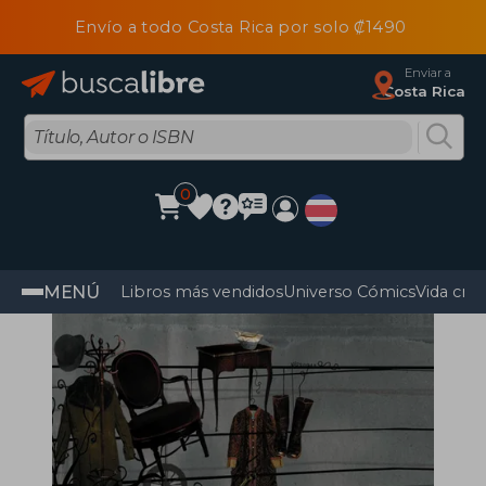
Envío a todo Costa Rica por solo ₡1490
Enviar a
Costa Rica
0
MENÚ
Libros más vendidos
Universo Cómics
Vida cris