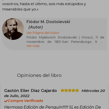
vosotros, hasta el último, sois más estúpidos y
miserables que yo.»
Fiódor M. Dostoievski
(Autor)
Ver Página del Autor
Fiódor Mijáilovich Dostoievski ( Moscú, 11 de
noviembre de 1821-San Petersburgo, 9 de
Ver más
febrero de 1881) fue uno de los principales
escritores de la Rusia zarista, cuya literatura
explora la psicología humana en el complejo
contexto político, social y espiritual de la
sociedad rusa de la segunda mitad del siglo xix.
Es considerado uno de los más grandes
Opiniones del libro
escritores de Occidente y de la literatura
universal.
Gastón Elier Díaz Gajardo
Miércoles 20
de Julio, 2022
Compra Verificada
Hermosa Edición de Penguin!!!!!! Sí, es Edición De