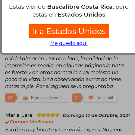
Estás viendo
Buscalibre Costa Rica
, pero
Vanessa Rodríguez
Martes 30 de Julio,
estás en
Estados Unidos
2024
Compra Verificada
Ir a Estados Unidos
Llegó antes de lo esperado ♥️ tendría 5 estrellas de
no ser porque tiene el lomo magullado y los
Me quedo aquí
bordes de las esquinas algo maltratados,
desconozco si fue por el empaquetado o ya venía
así del almacén. Por otro lado, la calidad de la
impresión es media, en algunas páginas la tinta
es fuerte y en otras normal lo cual molesta un
poco a la vista. Una observación extra: no tiene
notas al pie. Por si alguien se lo preguntaba
21
2
Esta opinión es útil
No es útil
Maria Lara
Domingo 17 de Octubre, 2021
Compra Verificada
Estaba muy barato y con envío exprés. No pude