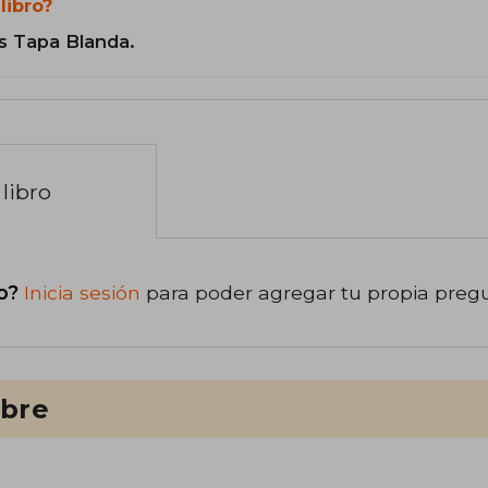
libro?
s Tapa Blanda.
libro
o?
Inicia sesión
para poder agregar tu propia preg
ibre