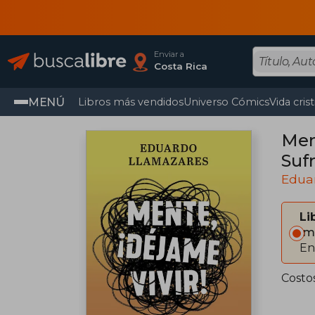
Enviar a
Costa Rica
MENÚ
Libros más vendidos
Universo Cómics
Vida cris
Mente,¡ Dé
Sufr
Edua
Li
Im
En
Costos