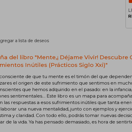
L
R
gregar a lista de deseos
ña del libro "Mente,¡ Déjame Vivir! Descubre 
mientos Inútiles (Prácticos Siglo Xxi)"
consciente de que tu mente es el timón del que dependen t
zares el origen de este sufrimiento que sentimos en muc
scientes que hemos adquirido en el pasado: en la infancia,
ones sentimentales… Este libro es un mapa para acompañart
n las respuestas a esos sufrimientos inútiles que tanta ene
laborar una nueva mentalidad, junto con ejemplos y ejerci
tima y claridad. Con todo ello, podrás tomar nuevas deci
tar de la vida. Ya has pensado demasiado, es hora de sentirt