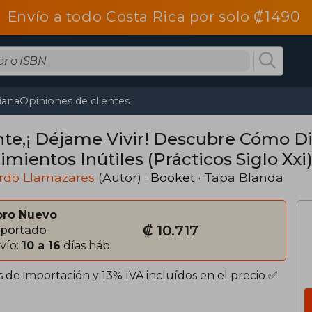
Envío a todo Costa Rica por solo ₡1490
tiana
Opiniones de clientes
jame Vivir! Descubre Cómo Disfrutar de tu Vida sin
imientos Inútiles (Prácticos Siglo Xxi
rdo Llamazares
(Autor) ·
Booket
· Tapa Blanda
bro Nuevo
₡ 10.717
portado
vío:
10 a 16
días háb.
 de importación y 13% IVA incluídos en el precio ✅