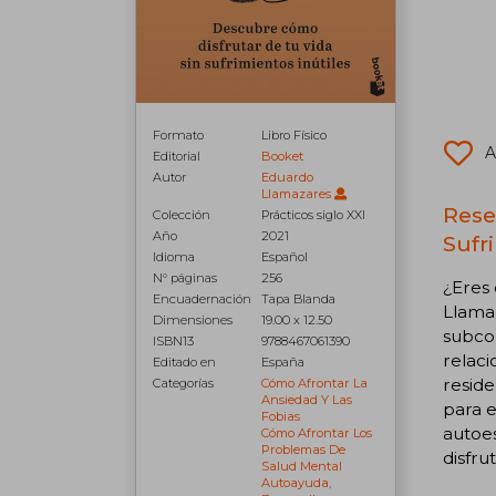
Formato
Libro Físico
A
Editorial
Booket
Autor
Eduardo
Llamazares
Rese
Colección
Prácticos siglo XXI
Año
2021
Sufri
Idioma
Español
N° páginas
256
¿Eres 
Encuadernación
Tapa Blanda
Llama
Dimensiones
19.00 x 12.50
subcon
ISBN13
9788467061390
relaci
Editado en
España
reside
Categorías
Cómo Afrontar La
Ansiedad Y Las
para e
Fobias
autoes
Cómo Afrontar Los
Problemas De
disfru
Salud Mental
Autoayuda,