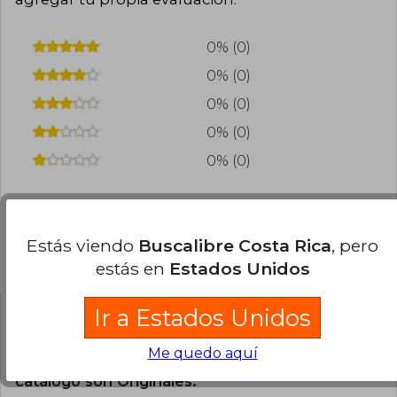
0% (0)
0% (0)
0% (0)
0% (0)
0% (0)
Estás viendo
Buscalibre Costa Rica
, pero
Preguntas frecuentes sobre el libro
estás en
Estados Unidos
Ir a Estados Unidos
¿El libro es original?
Me quedo aquí
Todos los libros de nuestro
catálogo son Originales.