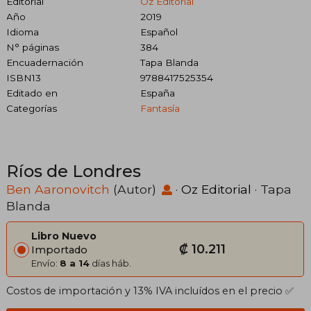
Editorial
Oz Editorial
Año
2019
Idioma
Español
N° páginas
384
Encuadernación
Tapa Blanda
ISBN13
9788417525354
Editado en
España
Categorías
Fantasía
Ríos de Londres
Ben Aaronovitch
(Autor)
·
Oz Editorial
· Tapa
Blanda
Libro Nuevo
₡ 10.211
Importado
Envío:
8 a 14
días háb.
Costos de importación y 13% IVA incluídos en el precio ✅