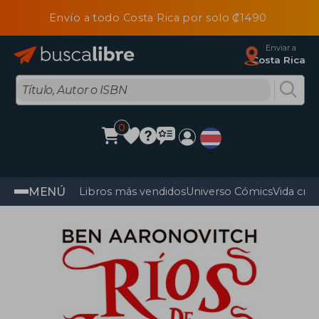
Envío a todo Costa Rica por solo ₡1490
Enviar a
Costa Rica
0
MENÚ
Libros más vendidos
Universo Cómics
Vida cris