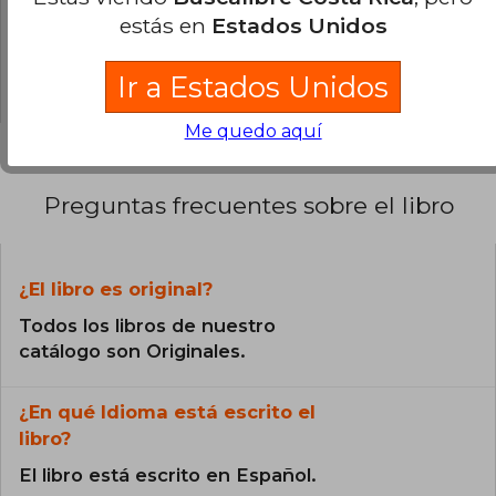
0% (0)
estás en
Estados Unidos
0% (0)
0% (0)
Ir a Estados Unidos
Me quedo aquí
Preguntas frecuentes sobre el libro
¿El libro es original?
Todos los libros de nuestro
catálogo son Originales.
¿En qué Idioma está escrito el
libro?
El libro está escrito en Español.