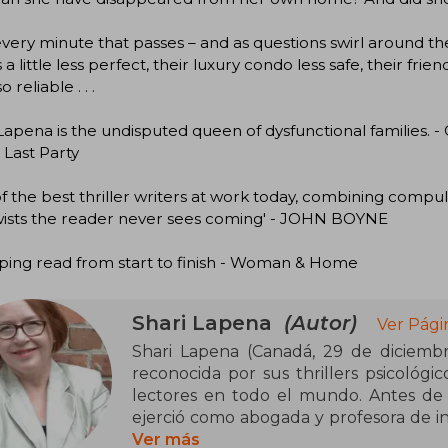
very minute that passes – and as questions swirl around t
a little less perfect, their luxury condo less safe, their fri
o reliable . . .
Lapena is the undisputed queen of dysfunctional families
 Last Party
f the best thriller writers at work today, combining compuls
wists the reader never sees coming' - JOHN BOYNE
ping read from start to finish - Woman & Home
Shari Lapena
(Autor)
Ver Pági
Shari Lapena (Canadá, 29 de diciemb
reconocida por sus thrillers psicológ
lectores en todo el mundo. Antes de d
ejerció como abogada y profesora de ing
novelas de corte más literario. Su salt
Ver más