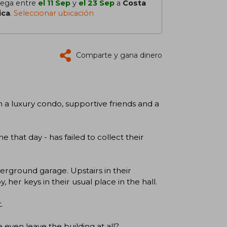
lega entre
el 11 Sep
y
el 23 Sep
a
Costa
ica
.
Seleccionar ubicación
Comparte y gana dinero
n a luxury condo, supportive friends and a
 that day - has failed to collect their
underground garage. Upstairs in their
her keys in their usual place in the hall.
.
ven leave the building at all?