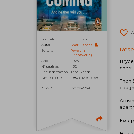
A
Formato
Libro Físico
Autor
Shari Lapena
Rese
Editorial
Penguin
(Transworld)
Bryden
Año
2026
N° páginas
432
cheris
Encuadernación
Tapa Blanda
Dimensiones
19.80 x 12.70 x 3.50
Then S
cm
daugh
ISBN13
9781804994832
Arrivi
apartm
Except
How c