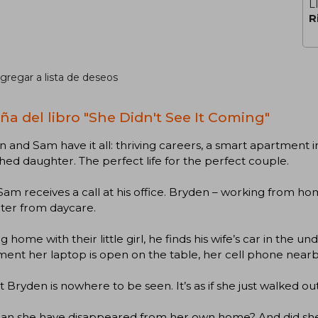
L
R
gregar a lista de deseos
ña del libro "She Didn't See It Coming"
 and Sam have it all: thriving careers, a smart apartment i
hed daughter. The perfect life for the perfect couple.
am receives a call at his office. Bryden – working from home
ter from daycare.
ng home with their little girl, he finds his wife’s car in the 
ent her laptop is open on the table, her cell phone nearby, 
 Bryden is nowhere to be seen. It’s as if she just walked out
an she have disappeared from her own home? And did she e