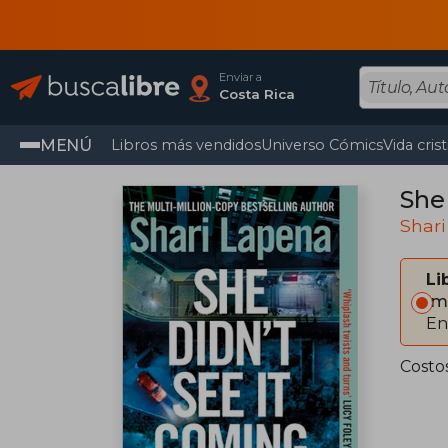
Enviar a
Costa Rica
MENÚ
Libros más vendidos
Universo Cómics
Vida cris
She
Shar
Li
Im
En
Costos