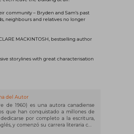
heir community – Bryden and Sam’s past
ends, neighbours and relatives no longer
. - CLARE MACKINTOSH, bestselling author
ive storylines with great characterisation
na del Autor
re de 1960) es una autora canadiense
icos que han conquistado a millones de
edicarse por completo a la escritura,
lés, y comenzó su carrera literaria con
o al reconocimiento internacional llegó