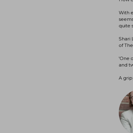
With e
seems 
quite s
Shari 
of The
'One o
and t
A grip