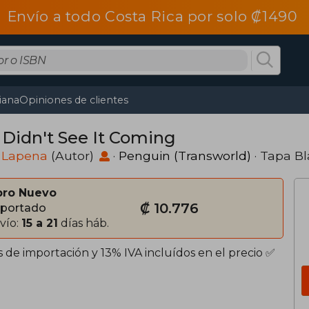
Envío a todo Costa Rica por solo ₡1490
tiana
Opiniones de clientes
 Didn't See It Coming
i Lapena
(Autor)
·
Penguin (Transworld)
· Tapa B
bro Nuevo
₡ 10.776
portado
vío:
15 a 21
días háb.
 de importación y 13% IVA incluídos en el precio ✅