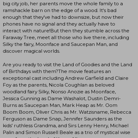
big city job, her parents move the whole family to a
ramshackle barn on the edge of a wood. It's bad
enough that they've had to downsize, but now their
phones have no signal and they actually have to
interact with nature!But then they stumble across the
Faraway Tree, meet all those who live there, including
Silky the fairy, Moonface and Saucepan Man, and
discover magical worlds.
Are you ready to visit the Land of Goodies and the Land
of Birthdays with them?The movie features an
exceptional cast including Andrew Garfield and Claire
Foy as the parents, Nicola Coughlan as beloved
woodland fairy Silky, Nonso Anozie as Moonface,
Jessica Gunning as Dame Washalot, Dustin Demri-
Burns as Saucepan Man, Mark Heap as Mr. Oom
Boom Boom, Oliver Chris as Mr. Watzisname, Rebecca
Ferguson as Dame Snap, Jennifer Saunders as the
kids' ruthless Grandma, and Sirs Lenny Henry, Michael
Palin and Simon Russell Beale as a trio of mystical wise