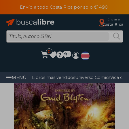
Envío a todo Costa Rica por solo ₡1490
Enviar a
Costa Rica
0
MENÚ
Libros más vendidos
Universo Cómics
Vida cris