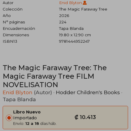
Autor
Enid Blyton
Colección
The Magic Faraway Tree
Año
2026
N° páginas
224
Encuadernación
Tapa Blanda
Dimensiones
19.80 x 12.90 cm
ISBN13
9781444952247
The Magic Faraway Tree: The
Magic Faraway Tree FILM
NOVELISATION
Enid Blyton
(Autor) ·
Hodder Children's Books
·
Tapa Blanda
Libro Nuevo
₡ 10.413
Importado
Envío:
12 a 18
días háb.