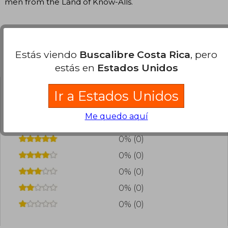
men from the Land of Know-Alls.
Estás viendo
Buscalibre Costa Rica
, pero
Opiniones del libro
estás en
Estados Unidos
Ir a Estados Unidos
¿Leíste este libro?
Inicia sesión
para poder
agregar tu propia evaluación
.
Me quedo aquí
0% (0)
0% (0)
0% (0)
0% (0)
0% (0)