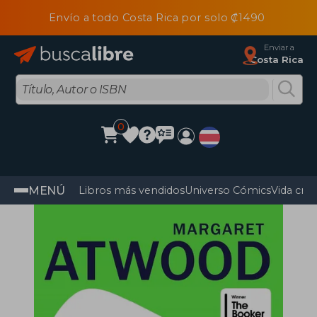
Envío a todo Costa Rica por solo ₡1490
Enviar a
Costa Rica
0
MENÚ
Libros más vendidos
Universo Cómics
Vida cris