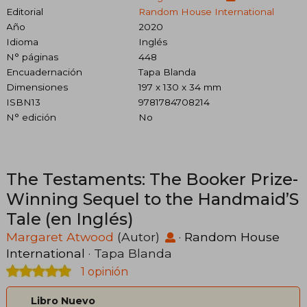
Editorial
Random House International
Año
2020
Idioma
Inglés
N° páginas
448
Encuadernación
Tapa Blanda
Dimensiones
197 x 130 x 34 mm
ISBN13
9781784708214
N° edición
No
The Testaments: The Booker Prize-
Winning Sequel to the Handmaid’S
Tale (en Inglés)
Margaret Atwood
(Autor)
·
Random House
International
· Tapa Blanda
1 opinión
Libro Nuevo