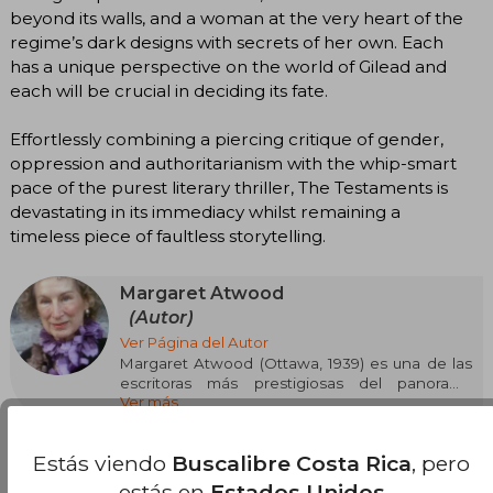
beyond its walls, and a woman at the very heart of the
regime’s dark designs with secrets of her own. Each
has a unique perspective on the world of Gilead and
each will be crucial in deciding its fate.
Effortlessly combining a piercing critique of gender,
oppression and authoritarianism with the whip-smart
pace of the purest literary thriller, The Testaments is
devastating in its immediacy whilst remaining a
timeless piece of faultless storytelling.
Margaret Atwood
(Autor)
Ver Página del Autor
Margaret Atwood (Ottawa, 1939) es una de las
escritoras más prestigiosas del panorama
Ver más
internacional. Autora prolífica traducida a más
de cuarenta idiomas, ha practicado todos los
géneros literarios. Entre su amplia producción
Estás viendo
Buscalibre Costa Rica
, pero
destacan las novelas Por último, el corazón,
Alias Grace, El cuento de la criada, Los
estás en
Estados Unidos