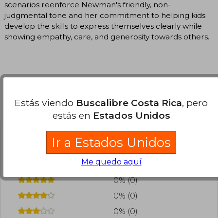
scenarios reenforce Newman's friendly, non-
judgmental tone and her commitment to helping kids
develop the skills to express themselves clearly while
showing empathy, care, and generosity towards others.
Estás viendo
Buscalibre Costa Rica
, pero
Opiniones del libro
estás en
Estados Unidos
Ir a Estados Unidos
¿Leíste este libro?
Inicia sesión
para poder
agregar tu propia evaluación
.
Me quedo aquí
0% (0)
0% (0)
0% (0)