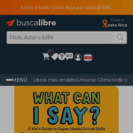
Envío a todo Costa Rica por solo ₡1490
Enviar a
Costa Rica
0
MENÚ
Libros más vendidos
Universo Cómics
Vida cris