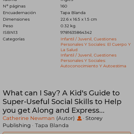
N° páginas
160
Encuadernación
Tapa Blanda
Dimensiones
22.6 x 16.5 x 1.5 cm
Peso
0.32 kg.
ISBN13
9781635864342
Categorías
Infantil / Juvenil, Cuestiones
Personales Y Sociales: El Cuerpo Y
La Salud
Infantil / Juvenil, Cuestiones
Personales Y Sociales:
Autoconocimiento Y Autoestima
What can I Say? A Kid's Guide to
Super-Useful Social Skills to Help
you get Along and Express
Yourself; Speak up, Speak Out, Talk
Catherine Newman
(Autor)
·
Storey
Publishing
· Tapa Blanda
About Hard Things, and be a Good