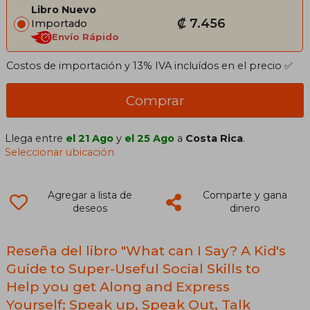
Friend (en Inglés)
Libro Nuevo
₡ 7.456
Importado
Envío Rápido
Costos de importación y 13% IVA incluídos en el precio ✅
Comprar
Llega entre
el 21 Ago
y
el 25 Ago
a
Costa Rica
.
Seleccionar ubicación
Agregar a lista de
Comparte y gana
deseos
dinero
Reseña del libro "What can I Say? A Kid's
Guide to Super-Useful Social Skills to
Help you get Along and Express
Yourself; Speak up, Speak Out, Talk