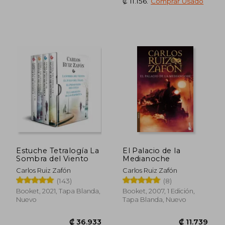
₡ 11.156
.
Comprar Usado
Estuche Tetralogía La
El Palacio de la
Sombra del Viento
Medianoche
Carlos Ruiz Zafón
Carlos Ruiz Zafón
(143)
(8)
Booket, 2021, Tapa Blanda,
Booket, 2007, 1 Edición,
Nuevo
Tapa Blanda, Nuevo