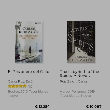
₡ 12.254
₡ 11.7
El Prisionero del Cielo
The Labyrinth of the
Spirits: A Novel
(Cemetery of
Carlos Ruiz Zafón
Ruiz Zafon, Carlos
Forgotten Books) (en
(10)
Inglés)
Booket, 2016, Tapa Blanda,
Harper Perennial, 2019,
Nuevo
Tapa Blanda, Nuevo