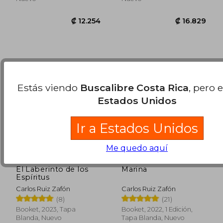
Estás viendo
Buscalibre Costa Rica
, pero 
Estados Unidos
Ir a Estados Unidos
Me quedo aquí
El Laberinto de los
Marina
₡ 18.352
₡ 16.3
Espíritus
Carlos Ruiz Zafón
Carlos Ruiz Zafón
(8)
(21)
Booket, 2023, Tapa
Booket, 2022, 1 Edición,
Blanda, Nuevo
Tapa Blanda, Nuevo