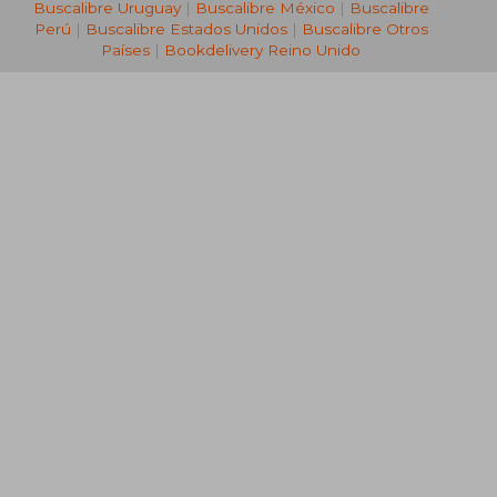
Buscalibre Uruguay
|
Buscalibre México
|
Buscalibre
Perú
|
Buscalibre Estados Unidos
|
Buscalibre Otros
Países
|
Bookdelivery Reino Unido