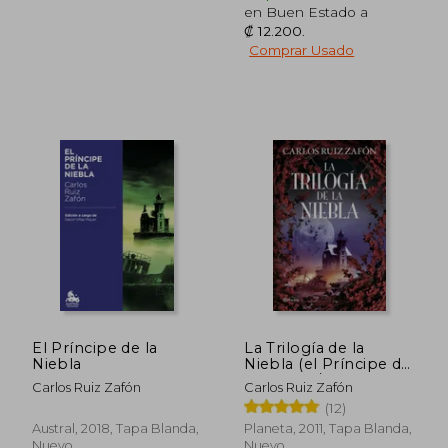
en Buen Estado a
₡ 12.200
.
Comprar Usado
₡ 12.051
₡ 8.2
El Príncipe de la
La Trilogía de la
Niebla
Niebla (el Príncipe de
la Niebla / el Palacio
Carlos Ruiz Zafón
Carlos Ruiz Zafón
de la Medianoche / las
(12)
Luces de Septiembre)
Austral, 2018, Tapa Blanda,
Planeta, 2011, Tapa Blanda,
Nuevo
Nuevo