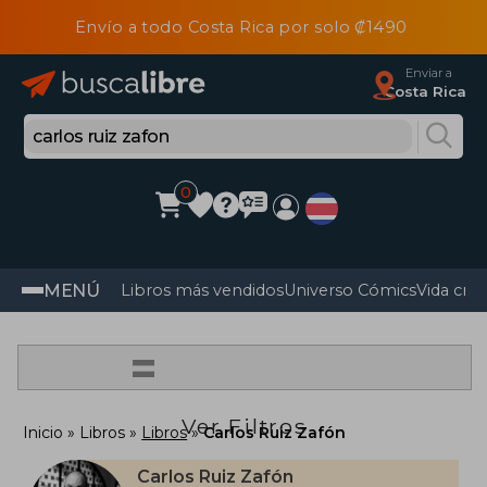
Envío a todo Costa Rica por solo ₡1490
Enviar a
Costa Rica
0
MENÚ
Libros más vendidos
Universo Cómics
Vida cris
=
Ver Filtros
Inicio
Libros
Libros
Carlos Ruiz Zafón
Carlos Ruiz Zafón