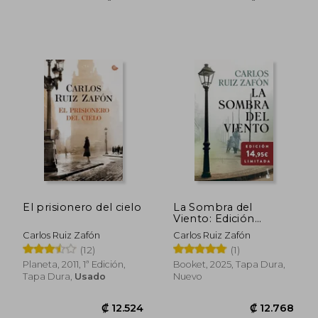
₡ 17.488
₡ 8.9
El prisionero del cielo
La Sombra del
Viento: Edición
Limitada a Precio
Carlos Ruiz Zafón
Carlos Ruiz Zafón
Especial
(12)
(1)
Planeta, 2011, 1ª Edición,
Booket, 2025, Tapa Dura,
Tapa Dura,
Usado
Nuevo