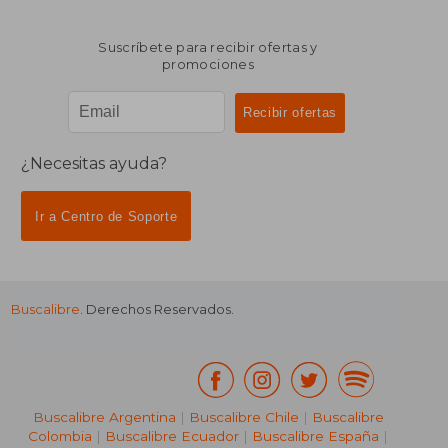
Suscríbete para recibir ofertas y
promociones
¿Necesitas ayuda?
Ir a Centro de Soporte
Buscalibre
. Derechos Reservados.
₡ 13.961
₡ 13.2
Buscalibre Argentina
|
Buscalibre Chile
|
Buscalibre
Colombia
|
Buscalibre Ecuador
|
Buscalibre España
|