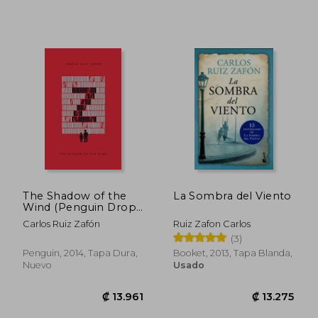
The Shadow of the
La Sombra del Viento
₡ 12.511
₡ 16.3
Wind (Penguin Drop
Caps) (en Inglés)
Carlos Ruiz Zafón
Ruiz Zafon Carlos
(3)
Penguin, 2014, Tapa Dura,
Booket, 2013, Tapa Blanda,
Nuevo
Usado