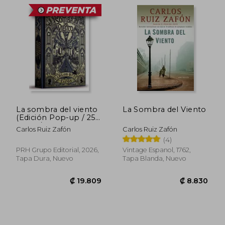
Príncipe de la Niebla", que ganó el Premio
Edebé. Su estilo único, que mezcla
realismo mágico con tintes de novela
negra, lo convirtió en un referente literario
universal.
La sombra del viento
La Sombra del Viento
(Edición Pop-up / 25
años) / The Shadow
Carlos Ruiz Zafón
Carlos Ruiz Zafón
of the Wind (Pop-up
(4)
Edition / 25th
Anniversary)
PRH Grupo Editorial, 2026,
Vintage Espanol, 1762,
Tapa Dura, Nuevo
Tapa Blanda, Nuevo