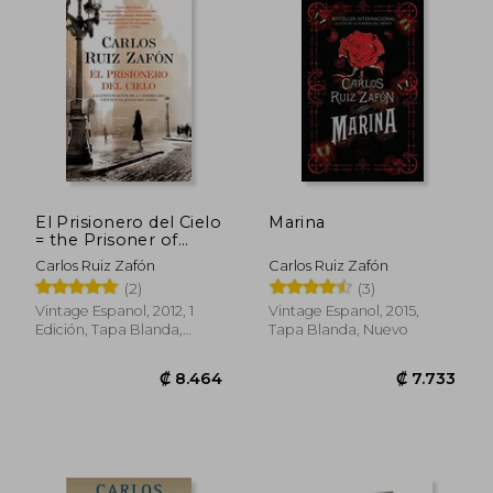
₡ 6.600
₡ 10.2
El Prisionero del Cielo
Marina
= the Prisoner of
Heaven
Carlos Ruiz Zafón
Carlos Ruiz Zafón
(2)
(3)
Vintage Espanol, 2012, 1
Vintage Espanol, 2015,
Edición, Tapa Blanda,
Tapa Blanda, Nuevo
Nuevo