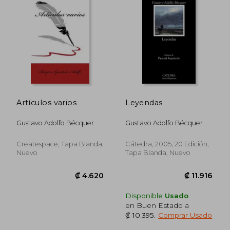
Artículos varios
Leyendas
₡ 5.913
₡ 6.4
Gustavo Adolfo Bécquer
Gustavo Adolfo Bécquer
Createspace, Tapa Blanda,
Cátedra, 2005, 20 Edición,
Nuevo
Tapa Blanda, Nuevo
Disponible
Usado
en Buen Estado a
₡ 10.395
.
Comprar Usado