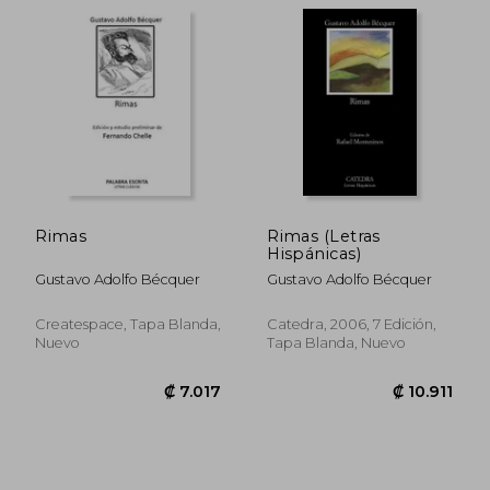
₡ 4.620
₡ 5.9
Rimas
Rimas (Letras
Hispánicas)
Gustavo Adolfo Bécquer
Gustavo Adolfo Bécquer
Createspace, Tapa Blanda,
Catedra, 2006, 7 Edición,
Nuevo
Tapa Blanda, Nuevo