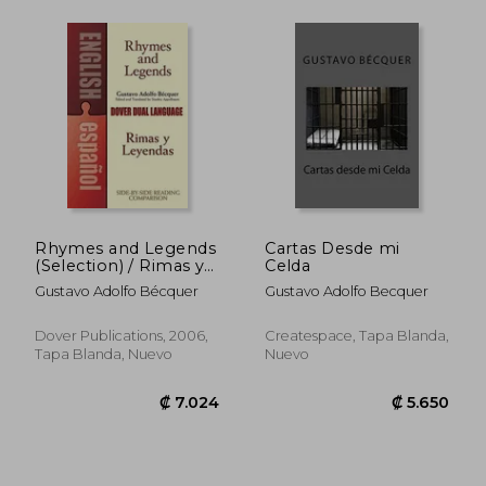
₡ 5.372
₡ 5.5
Rhymes and Legends
Cartas Desde mi
(Selection) / Rimas y
Celda
Leyendas
Gustavo Adolfo Bécquer
Gustavo Adolfo Becquer
(Seleccion),A Dual-
Language Book (en
Inglés)
Dover Publications, 2006,
Createspace, Tapa Blanda,
Tapa Blanda, Nuevo
Nuevo