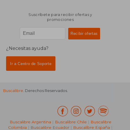
Suscríbete para recibir ofertas y
promociones
¿Necesitas ayuda?
Ir a Centro de Soporte
Buscalibre
. Derechos Reservados.
₡ 7.565
₡ 7.8
Buscalibre Argentina
|
Buscalibre Chile
|
Buscalibre
Colombia
|
Buscalibre Ecuador
|
Buscalibre España
|