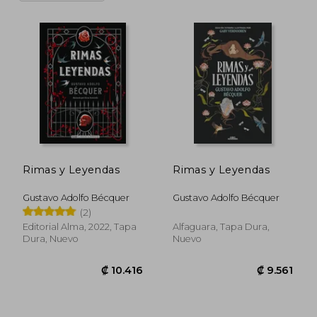
redactor en El Contemporáneo y como
censor de novelas. En 1870 él y su
hermano Valeriano, su gran apoyo durante
toda su vida, son contratados para trabajar
en La Ilustración de Madrid; sin embargo,
Valeriano fallece en septiembre de ese
año, lo que acaba con la poca salud del
autor, que fallece a finales de diciembre
durante un eclipse de sol. Sus amigos
editaron, por expreso deseo del autor, sus
obras, para así poder ayudar
económicamente a los tres hijos del poeta
sevillano.
Rimas y Leyendas
Rimas y Leyendas
De entre su obra habría que destacar sus
Gustavo Adolfo Bécquer
Gustavo Adolfo Bécquer
Rimas y también sus Leyendas,
(2)
fundamentales dentro de la literatura del
siglo XIX español.
Editorial Alma, 2022, Tapa
Alfaguara, Tapa Dura,
Dura, Nuevo
Nuevo