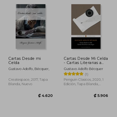
₡ 4.481
₡ 5.1
Cartas Desde mi
Cartas Desde Mi Celda
Celda
- Cartas Literarias a
Una Mujer / Letters
Gustavo Adolfo, Bécquer,
Gustavo Adolfo Bécquer
from My Cell -Literary
(1)
Letters to a Woman
Createspace, 2017, Tapa
Penguin Clasicos, 2020, 1
Blanda, Nuevo
Edición, Tapa Blanda,
Nuevo