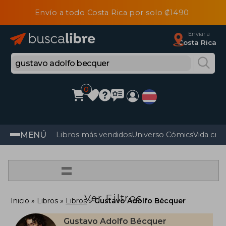
Envío a todo Costa Rica por solo ₡1490
Enviar a
Costa Rica
0
MENÚ
Libros más vendidos
Universo Cómics
Vida cris
=
Ver Filtros
Inicio
Libros
Libros
Gustavo Adolfo Bécquer
Gustavo Adolfo Bécquer