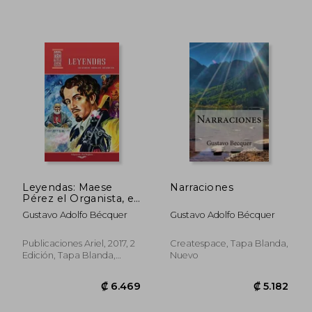
Leyendas: Maese
Narraciones
₡ 4.620
₡ 11.9
Pérez el Organista, el
Miserere, la Cruz del
Gustavo Adolfo Bécquer
Gustavo Adolfo Bécquer
Diablo, el Monte de
las Ánimas y el Beso
(Ariel Juvenil
Publicaciones Ariel, 2017, 2
Createspace, Tapa Blanda,
Ilustrada)
Edición, Tapa Blanda,
Nuevo
Nuevo