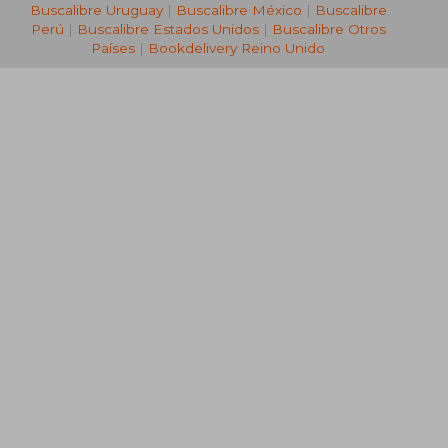
Buscalibre Uruguay
|
Buscalibre México
|
Buscalibre
Perú
|
Buscalibre Estados Unidos
|
Buscalibre Otros
Países
|
Bookdelivery Reino Unido