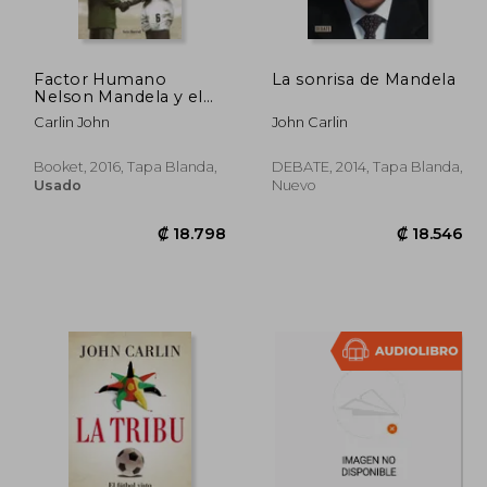
Factor Humano
La sonrisa de Mandela
Nelson Mandela y el
Partido que Salvo a
Carlin John
John Carlin
una Nacion
Booket, 2016, Tapa Blanda,
DEBATE, 2014, Tapa Blanda,
Usado
Nuevo