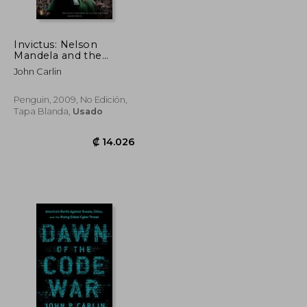
Invictus: Nelson
Mandela and the
₡ 18.546
₡ 8.113
Game That Made a
John Carlin
Nation (en Inglés)
Penguin, 2009, No Edición,
Tapa Blanda,
Usado