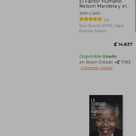
El Factor Humano.
Nelson Mandela y el
partido que salvó a
John Carlin
una nación
(4)
Seix Barral, 2009, Tapa
Blanda, Nuevo
Disponible
Usado
en Buen Estado a
₡ 7.193
.
Comprar Usado
₡ 1