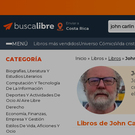
Enviar a
Costa Rica
MENÚ
Libros más vendidos
Universo Cómics
Vida cris
Inicio
Libros
Libros
John
CATEGORÍA
Biografías, Literatura Y
J
Estudios Literarios
J
Computación Y Tecnología
c
De La Información
e
Deportes Y Actividades De
Ocio Al Aire Libre
Derecho
Economía, Finanzas,
Empresa Y Gestión
Libros de John Ca
Estilos De Vida, Aficiones Y
Ocio