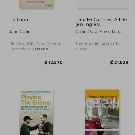
La Tribu
Paul McCartney: A Life
(en Inglés)
2.296
₡ 18.798
John Carlin
Carlin, Peter Ames; Lee,
John
Planeta, 2012, Tapa Blanda
Tantor Audio, Audio CD,
Con Solapas,
Usado
Nuevo