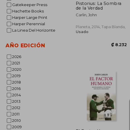
Pistorius: La Sombra
Gatekeeper Press
de la Verdad
Hachette Books
Carlin, John
Harper Large Print
Harper Perennial
Planeta, 2014, Tapa Blanda,
La Linea Del Horizonte
Usado
AÑO EDICIÓN
2026
2021
2020
2019
2018
2016
2014
2013
₡ 
2012
2011
2010
2009