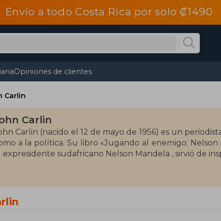
Envío a todo Costa Rica por solo ₡1490
tiana
Opiniones de clientes
 Carlin
ohn Carlin
ohn Carlin (nacido el 12 de mayo de 1956) es un periodist
omo a la política. Su libro «Jugando al enemigo: Nelson
l expresidente sudafricano Nelson Mandela , sirvió de insp
rlin