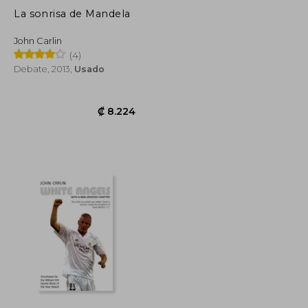
La sonrisa de Mandela
John Carlin
(4)
Debate, 2013,
Usado
₡ 8.099
₡ 8.224