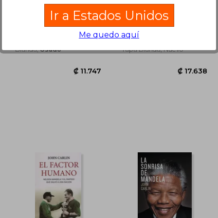
El factor humano
our documents,100
milestone documents
Ir a Estados Unidos
from the national
John Carlin
John Carlin
archives (en Inglés)
(1)
Me quedo aquí
Seix Barral, 2010, Tapa
Oxford University Press,
Blanda,
Usado
Tapa Blanda, Nuevo
4.837
₡ 11.747