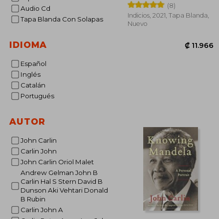
(8)
Audio Cd
Indicios, 2021, Tapa Blanda,
Tapa Blanda Con Solapas
Nuevo
IDIOMA
Español
Inglés
Catalán
Portugués
₡ 1
AUTOR
John Carlin
Carlin John
John Carlin Oriol Malet
Andrew Gelman John B
Carlin Hal S Stern David B
Dunson Aki Vehtari Donald
B Rubin
Carlin John A