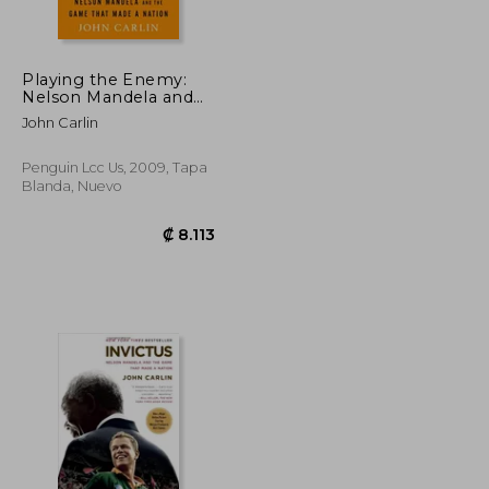
Playing the Enemy:
Nelson Mandela and
the Game That Made a
John Carlin
Nation (en Inglés)
Penguin Lcc Us, 2009, Tapa
Blanda, Nuevo