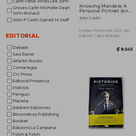
Carlin Peter Ames Lee John
Knowing Mandela: A
Groves Carlin Michelle Dean
Personal Portrait (en
John Richard
Inglés)
John Carlin
John P Carlin Garrett M Graff
Harper Perennial, 2013, No
EDITORIAL
Edición, Tapa Blanda,
Nuevo
Debate
Seix Barral
Atlantic Books
Comanegra
Crc Press
Editorial Presenca
Indicios
Penguin
₡ 
Planeta
Astiberri Ediciones
Bloomsbury Publishing
Booket
Edicions La Campana
Folch & Folch