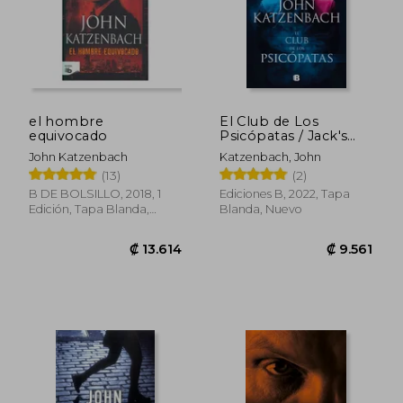
el hombre
El Club de Los
equivocado
Psicópatas / Jack's
Boys
John Katzenbach
Katzenbach, John
(13)
(2)
B DE BOLSILLO, 2018, 1
Ediciones B, 2022, Tapa
Edición, Tapa Blanda,
Blanda, Nuevo
Nuevo
₡ 5.945
₡ 15.2