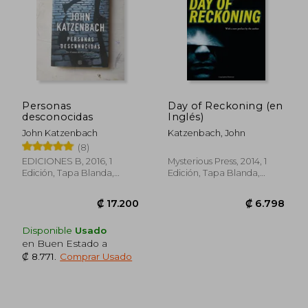
Personas
Day of Reckoning (en
desconocidas
Inglés)
John Katzenbach
Katzenbach, John
(8)
EDICIONES B, 2016, 1
Mysterious Press, 2014, 1
Edición, Tapa Blanda,
Edición, Tapa Blanda,
Nuevo
Nuevo
Disponible
Usado
₡ 6.798
₡ 12.4
en Buen Estado a
₡ 8.771
.
Comprar Usado