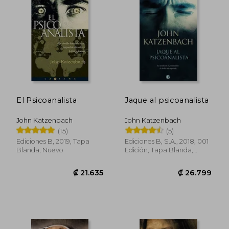
₡ 14.246
₡ 11.3
El Psicoanalista
Jaque al psicoanalista
John Katzenbach
John Katzenbach
(15)
(5)
Ediciones B, 2019, Tapa
Ediciones B, S.A., 2018, 001
Blanda, Nuevo
Edición, Tapa Blanda,
Usado