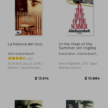
₡ 11.103
₡ 10.0
La historia del loco
In the Heat of the
Summer (en Inglés)
John Katzenbach
Katzenbac ; Katzenbach,
John
(41)
B DE BOLSILLO, 2018, 1
New Publisher, 2011, Tapa
Edición, Tapa Blanda,
Blanda, Nuevo
Nuevo