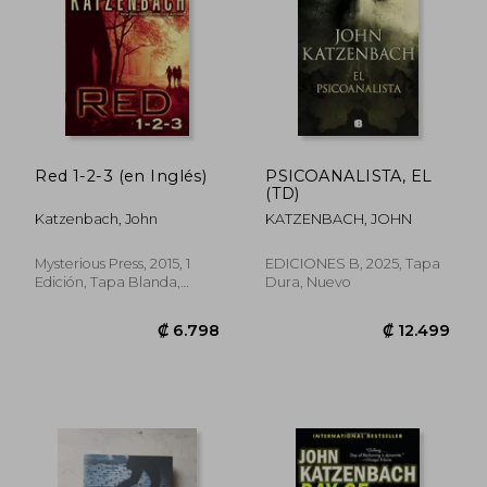
Red 1-2-3 (en Inglés)
PSICOANALISTA, EL
(TD)
Katzenbach, John
KATZENBACH, JOHN
Mysterious Press, 2015, 1
EDICIONES B, 2025, Tapa
Edición, Tapa Blanda,
Dura, Nuevo
Nuevo
₡ 8.771
₡ 9.9