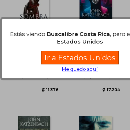
Estás viendo
Buscalibre Costa Rica
, pero 
Estados Unidos
La sombra
El club de los
psicópatas
Ir a Estados Unidos
John Katzenbach
John Katzenbach
(11)
(36)
Me quedo aquí
B DE BOLSILLO, 2013, 001
EDICIONES B, 2021, 1
₡ 13.614
₡ 10.8
Edición, Tapa Blanda,
Edición, Tapa Blanda,
Nuevo
Nuevo