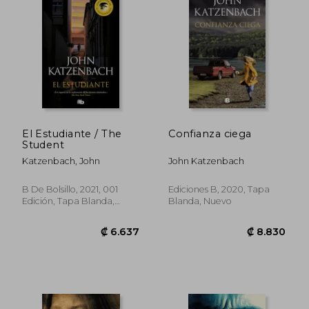
₡ 11.376
₡ 11.3
El Estudiante / The
Confianza ciega
Student
Katzenbach, John
John Katzenbach
B De Bolsillo, 2021, 001
Ediciones B, 2020, Tapa
Edición, Tapa Blanda,
Blanda, Nuevo
Nuevo