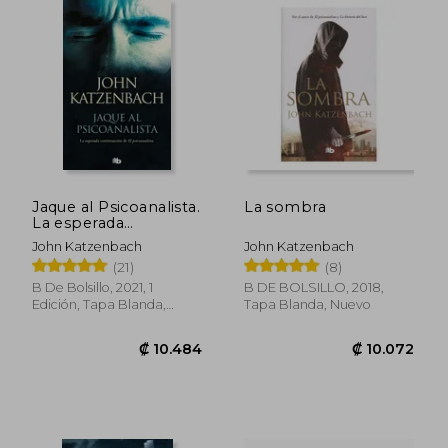
₡ 8.967
₡ 11.3
Jaque al Psicoanalista.
La sombra
La esperada
continuación de El
John Katzenbach
John Katzenbach
Psicoanalista
(21)
(8)
B De Bolsillo, 2021, 1
B DE BOLSILLO, 2018,
Edición, Tapa Blanda,
Tapa Blanda, Nuevo
Nuevo