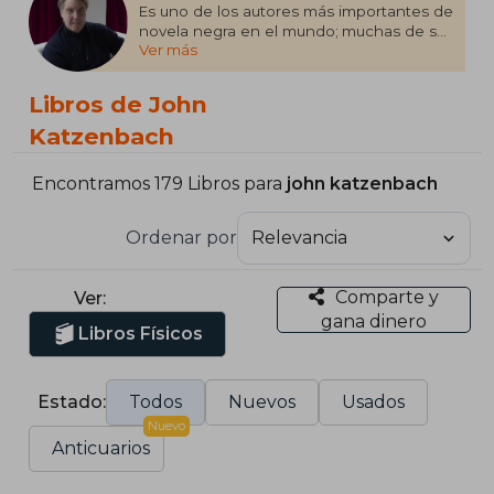
Es uno de los autores más importantes de
novela negra en el mundo; muchas de sus
Ver más
novelas han sido adaptadas al cine y a la
televisión. Posee también una larga
trayectoria como periodista en temas
Libros de John
judiciales. Después del éxito de su novela
El psicoanalista (más de un millón y medio
Katzenbach
de ejemplares vendidos), su secuela,
Jaque al psicoanalista, va por el mismo
Encontramos 179 Libros para
john katzenbach
camino con más 150.000 ejemplares
vendidos desde su publicación.
Ordenar por
Comparte y
Ver:
gana dinero
Libros Físicos
Estado:
Todos
Nuevos
Usados
Nuevo
Anticuarios