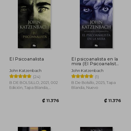
₡ 8.099
₡ 7.3
El Psicoanalista
El psicoanalista en la
mira (El Psicoanalista
3)
John Katzenbach
John Katzenbach
(24)
(1)
B DE BOLSILLO, 2021, 002
B De Bolsillo, 2025, Tapa
Edición, Tapa Blanda,
Blanda, Nuevo
Nuevo