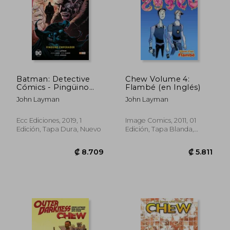
Batman: Detective
Chew Volume 4:
Cómics - Pingüino
Flambé (en Inglés)
Emperador
John Layman
John Layman
Ecc Ediciones, 2019, 1
Image Comics, 2011, 01
Edición, Tapa Dura, Nuevo
Edición, Tapa Blanda,
Nuevo
₡ 11.739
₡ 6.4