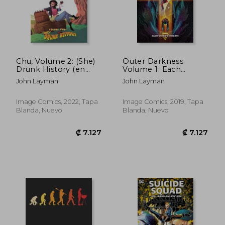
₡ 5.811
₡ 13.0
Chu, Volume 2: (She)
Outer Darkness
Drunk History (en
Volume 1: Each
Inglés)
Other's Throats (en
John Layman
John Layman
Inglés)
Image Comics, 2022, Tapa
Image Comics, 2019, Tapa
Blanda, Nuevo
Blanda, Nuevo