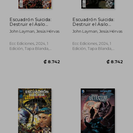
Escuadrón Suicida:
Escuadrón Suicida:
Destruir el Asilo
Destruir el Asilo
Arkham núm. 4 de 5
Arkham núm. 5 de 5
John Layman, Jesús Hérvas
John Layman, Jesús Hérvas
Ecc Ediciones, 2024, 1
Ecc Ediciones, 2024, 1
Edición, Tapa Blanda,
Edición, Tapa Blanda,
Nuevo
Nuevo
₡ 13.047
₡ 12.7