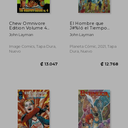
Chew Omnivore
El Hombre que
Edition Volume 4
J#%Ió el Tiempo
(Chew Omnivore Ed
(Independientes Usa)
John Layman
John Layman
Hc)
Image Comics, Tapa Dura,
Planeta Cómic, 2021, Tapa
Nuevo
Dura, Nuevo
₡ 8.742
₡ 13.0