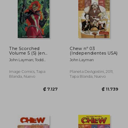
The Scorched
Chew nº 03
Volume 5 (5) (en
(Independientes USA)
Inglés)
John Layman; Todd
John Layman
Mcfarlane
Image Comics, Tapa
Planeta DeAgostini, 2011,
₡ 6.469
₡ 5.8
Blanda, Nuevo
Tapa Blanda, Nuevo