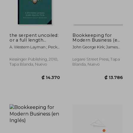
the serpent uncoiled:
Bookkeeping for
or a full length
Modern Business (en
picture of
Inglés)
A. Western Layman ; Peck,
John George Kirk; James
universalism (1846)
John Mason
Layman Street
(en Inglés)
Kessinger Publishing, 2010,
Legare Street Press, Tapa
Tapa Blanda, Nuevo
Blanda, Nuevo
₡ 8.742
₡ 19.0