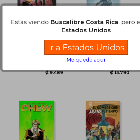
Estás viendo
Buscalibre Costa Rica
, pero 
DC K.O. 5
Eleanor and the
Estados Unidos
Egret
JOHN LAYMAN. .
John Layman
Ir a Estados Unidos
(2)
DC Comics, 2026, Tapa
Planeta, 2019, Tapa Dura,
₡ 6.469
₡ 13.0
Blanda, Nuevo
Nuevo
Me quedo aquí