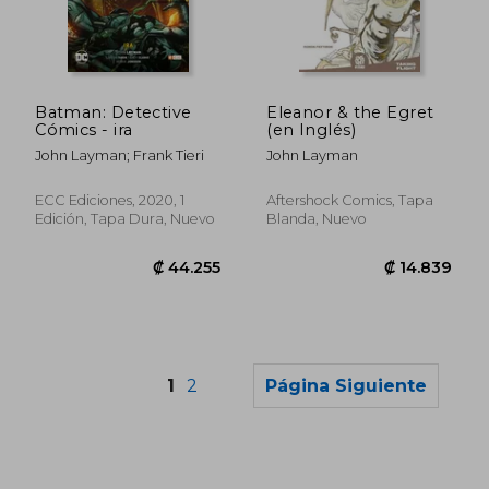
₡ 13.336
₡ 20.4
Batman: Detective
Eleanor & the Egret
Cómics - ira
(en Inglés)
John Layman; Frank Tieri
John Layman
ECC Ediciones, 2020, 1
Aftershock Comics, Tapa
Edición, Tapa Dura, Nuevo
Blanda, Nuevo
1
2
Página Siguiente