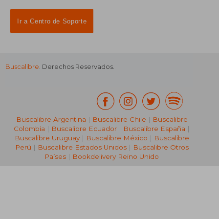
Ir a Centro de Soporte
Buscalibre
. Derechos Reservados.
₡ 44.255
₡ 14.8
Buscalibre Argentina
|
Buscalibre Chile
|
Buscalibre
Colombia
|
Buscalibre Ecuador
|
Buscalibre España
|
Buscalibre Uruguay
|
Buscalibre México
|
Buscalibre
Perú
|
Buscalibre Estados Unidos
|
Buscalibre Otros
Países
|
Bookdelivery Reino Unido