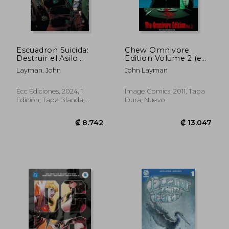
Escuadron Suicida:
Chew Omnivore
Destruir el Asilo
Edition Volume 2 (en
Arkham 2 de 5
Inglés)
₡ 8.113
₡ 8.8
Layman. John
John Layman
Ecc Ediciones, 2024, 1
Image Comics, 2011, Tapa
Edición, Tapa Blanda,
Dura, Nuevo
Nuevo