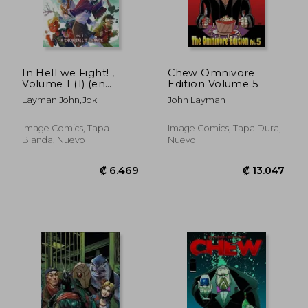
₡ 7.127
₡ 7.1
In Hell we Fight! ,
Chew Omnivore
Volume 1 (1) (en
Edition Volume 5
Inglés)
Layman John,Jok
John Layman
Image Comics, Tapa
Image Comics, Tapa Dura,
Blanda, Nuevo
Nuevo