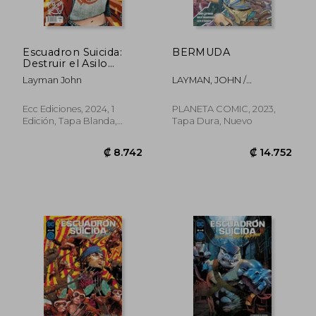
Escuadron Suicida:
BERMUDA
Destruir el Asilo
Arkham 3 de 5
Layman John
LAYMAN, JOHN /
BRADSHAW, NICK
Ecc Ediciones, 2024, 1
PLANETA COMIC, 2023,
Edición, Tapa Blanda,
Tapa Dura, Nuevo
Nuevo
₡ 9.489
₡ 13.7