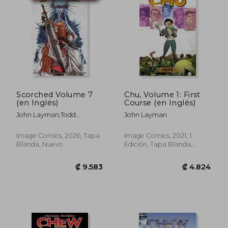
₡ 7.456
₡ 5.8
Scorched Volume 7
Chu, Volume 1: First
(en Inglés)
Course (en Inglés)
John Layman;Todd
John Layman
McFarlane;Stephen
Segovia;Dinei Ribeiro
Image Comics, 2026, Tapa
Image Comics, 2021, 1
Blanda, Nuevo
Edición, Tapa Blanda,
Nuevo