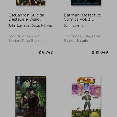
Escuadrón Suicida:
Batman: Detective
Destruir el Asilo
Comics Vol. 3:
Arkham núm. 1 de 5
Emperor Penguin
John Layman, Jesús Hérvas
John Layman
(The new 52)
(Batman: The new 52)
(en Inglés)
Ecc Ediciones, 2024, 1
Dc Comics, 2014, Tapa
Edición, Tapa Blanda,
Blanda,
Usado
Nuevo
₡ 8.742
₡ 14.7