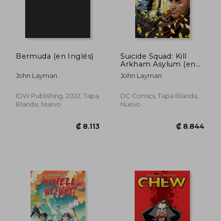
₡ 6.469
₡ 7.1
Bermuda (en Inglés)
Suicide Squad: Kill
Arkham Asylum (en
Inglés)
John Layman
John Layman
IDW Publishing, 2022, Tapa
DC Comics, Tapa Blanda,
Blanda, Nuevo
Nuevo