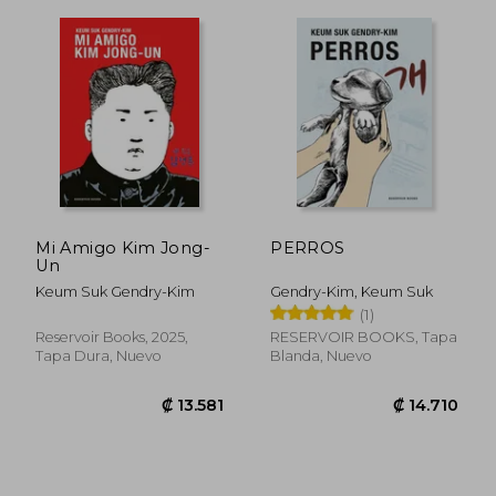
₡ 11.754
₡ 11.3
Mi Amigo Kim Jong-
PERROS
Un
Keum Suk Gendry-Kim
Gendry-Kim, Keum Suk
(1)
Reservoir Books, 2025,
RESERVOIR BOOKS, Tapa
Tapa Dura, Nuevo
Blanda, Nuevo