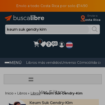
Envío a todo Costa Rica por solo ₡1490
Enviar a
Costa Rica
0
MENÚ
Libros más vendidos
Universo Cómics
Vida cris
=
Ver Filtros
Inicio
Libros
Libros
Keum Suk Gendry-Kim
Keum Suk Gendry-Kim