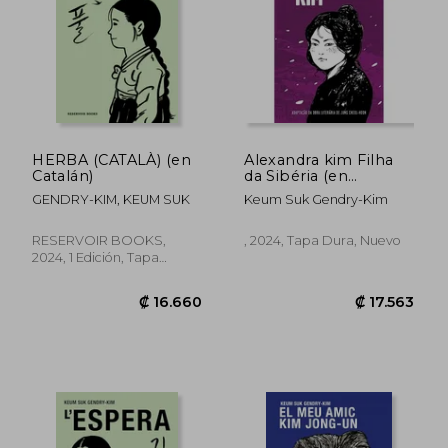
HERBA (CATALÀ) (en
Alexandra kim Filha
Catalán)
da Sibéria (en
Portugués)
GENDRY-KIM, KEUM SUK
Keum Suk Gendry-Kim
RESERVOIR BOOKS,
, 2024, Tapa Dura, Nuevo
2024, 1 Edición, Tapa
Blanda, Nuevo
₡ 19.452
₡ 20.4