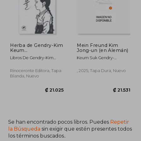
₡ 16.660
₡ 17.5
Herba de Gendry-Kim
Mein Freund Kim
Keum
Jong-un (en Alemán)
Suk(Rinoceronte
Libros De Gendry-Kim
Keum Suk Gendry-
Editora) (en Gallego)
Keum Suk
Kim;Alexandra Dickmann
Rinoceronte Editora, Tapa
, 2025, Tapa Dura, Nuevo
Blanda, Nuevo
Se han encontrado pocos libros. Puedes
Repetir
la Búsqueda
sin exigir que estén presentes todos
los términos buscados..