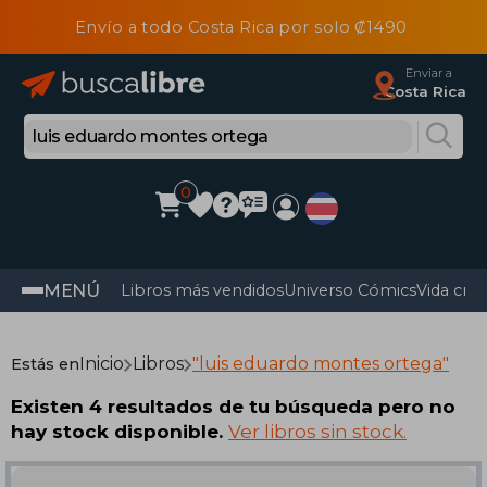
Envío a todo Costa Rica por solo ₡1490
Enviar a
Costa Rica
0
MENÚ
Libros más vendidos
Universo Cómics
Vida cris
Inicio
Libros
"luis eduardo montes ortega"
Estás en
Existen 4 resultados de tu búsqueda pero no
hay stock disponible.
Ver libros sin stock.