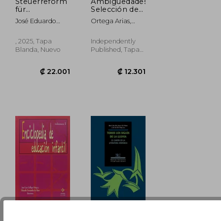
Steuerreform
Ambigüedades:
für
Selección de
landwirtschaftliche
Poesías
José Eduardo
Ortega Arias,
Erzeuger (en
Magaña
Gerardo; Ortega
Alemán)
Magaña;Fabiola
Osuna, Vladimir
, 2025, Tapa
Independently
Ibeth Ortega
Eduardo; Ortega
Blanda, Nuevo
Published, Tapa
Montes;María
Osuna, Luis
Blanda, Nuevo
Guadalupe
Germán
Macías López
₡ 22.001
₡ 12.301
Enciclopedia
Todos los