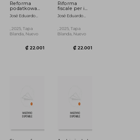
Reforma
Riforma
podatkowa
fiscale per i
dla
produttori
José Eduardo
José Eduardo
producentów
agricoli (en
Magaña
Magaña
rolnych (en
Italiano)
Magaña;Fabiola
Magaña;Fabiola
Polaco)
, 2025, Tapa
, 2025, Tapa
Ibeth Ortega
Ibeth Ortega
Blanda, Nuevo
Blanda, Nuevo
Montes;María
Montes;María
Guadalupe
Guadalupe
Macías López
Macías López
₡ 22.001
₡ 22.001