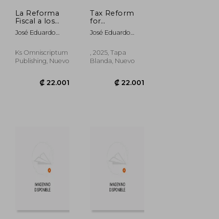
La Reforma
Tax Reform
Fiscal a los
for
Productores
Agricultural
José Eduardo
José Eduardo
Agrícolas
Producers (en
Magaña Magaña;
Magaña
Inglés)
Fabiola Iveth
Magaña;Fabiola
Ks Omniscriptum
, 2025, Tapa
Ortega Montes;
Ibeth Ortega
Publishing, Nuevo
Blanda, Nuevo
María Guadalupe
Montes;María
Macías López
Guadalupe
Macías López
₡ 22.001
₡ 22.001