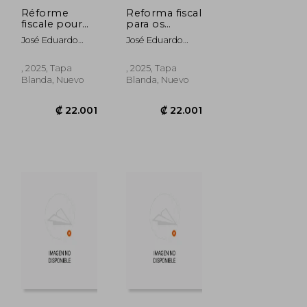
Réforme
Reforma fiscal
fiscale pour
para os
les
produtores
José Eduardo
José Eduardo
producteurs
agrícolas (en
Magaña
Magaña
agricoles (en
Portugués)
Magaña;Fabiola
Magaña;Fabiola
Francés)
, 2025, Tapa
, 2025, Tapa
Ibeth Ortega
Ibeth Ortega
Blanda, Nuevo
Blanda, Nuevo
Montes;María
Montes;María
Guadalupe
Guadalupe
Macías López
Macías López
₡ 22.001
₡ 22.001