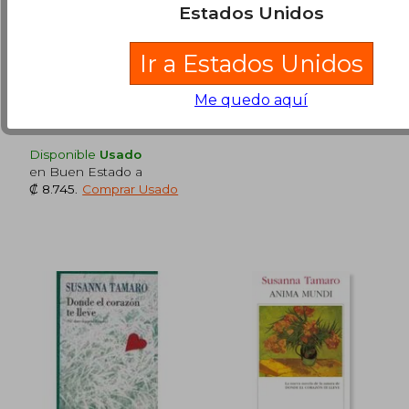
lleve (NF) (Booket
Estados Unidos
Logista)
₡ 7.678
₡ 11.7
Susanna Tamaro
Susanna Tamaro
(2)
Ir a Estados Unidos
Seix Barral, 2007, Tapa
Seix Barral, Tapa Blanda,
Blanda, Nuevo
Usado
Me quedo aquí
Disponible
Usado
en Buen Estado a
₡ 8.745
.
Comprar Usado