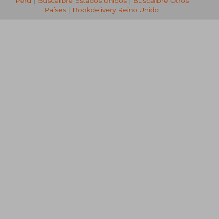
Perú
|
Buscalibre Estados Unidos
|
Buscalibre Otros
Países
|
Bookdelivery Reino Unido