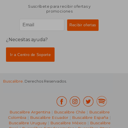
Suscríbete para recibir ofertas y
promociones
¿Necesitas ayuda?
Ir a Centro de Soporte
Buscalibre
. Derechos Reservados.
Buscalibre Argentina
|
Buscalibre Chile
|
Buscalibre
Colombia
|
Buscalibre Ecuador
|
Buscalibre España
|
Buscalibre Uruguay
|
Buscalibre México
|
Buscalibre
₡ 14.837
₡ 14.8