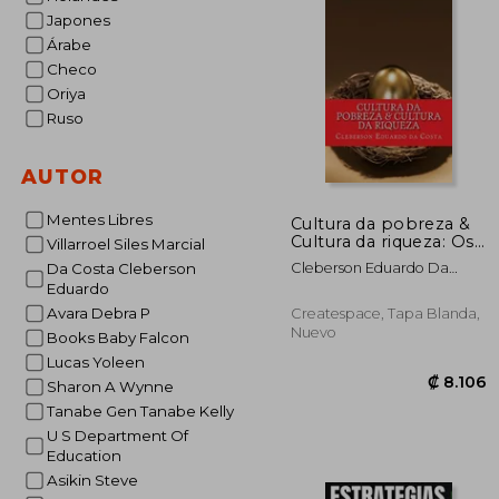
Japones
Árabe
Checo
Oriya
Ruso
AUTOR
Mentes Libres
Cultura da pobreza &
Cultura da riqueza: Os
Villarroel Siles Marcial
pobres cada vez mais
Cleberson Eduardo Da
Da Costa Cleberson
pobres; os ricos cada
Costa
Eduardo
vez mais ricos
Avara Debra P
Createspace, Tapa Blanda,
Nuevo
Books Baby Falcon
Lucas Yoleen
Sharon A Wynne
Tanabe Gen Tanabe Kelly
U S Department Of
Education
Asikin Steve