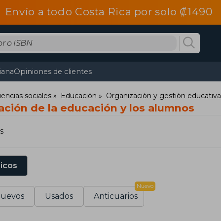
Envío a todo Costa Rica por solo ₡1490
tiana
Opiniones de clientes
iencias sociales
Educación
Organización y gestión educativa
ación de la educación y los alumnos
s
sicos
Nuevo
uevos
Usados
Anticuarios