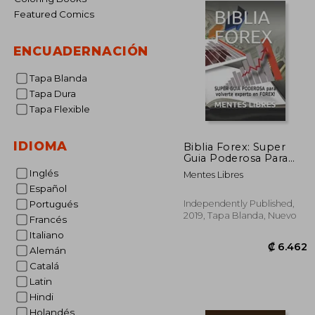
Featured Comics
ENCUADERNACIÓN
Tapa Blanda
Tapa Dura
Tapa Flexible
IDIOMA
Biblia Forex: Super
Guia Poderosa Para
Volverte Experto en
Inglés
Mentes Libres
Forex!
Español
Independently Published,
Portugués
2019, Tapa Blanda, Nuevo
Francés
Italiano
Alemán
Catalá
Latin
Hindi
₡ 
Holandés