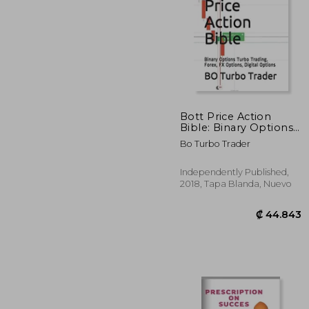
₡ 1
Bott Price Action
Bible: Binary Options
Turbo Trading, Forex,
Bo Turbo Trader
fx Options, Digital
Options (en Inglés)
Independently Published,
2018, Tapa Blanda, Nuevo