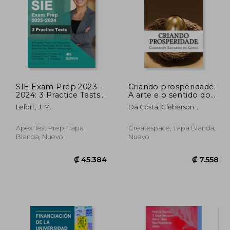
61.121
₡ 71.992
SIE Exam Prep 2023 -
Criando prosperidade:
2024: 3 Practice Tests
A arte e o sentido do
and Securities Industry
processo criativo (en
Lefort, J. M.
Da Costa, Cleberson
Essentials Study Guide
Portugués)
Eduardo
Book for the FINRA
Assessment [4th
Apex Test Prep, Tapa
Createspace, Tapa Blanda,
Edition] (en Inglés)
Blanda, Nuevo
Nuevo