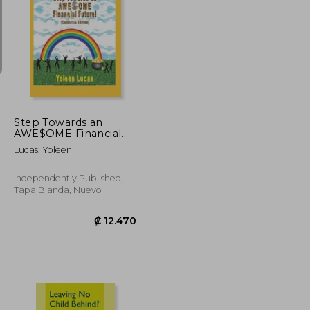
₡ 12.148
₡ 47.346
Step Towards an
AWE$OME Financial
Future!: (California
Lucas, Yoleen
Edition) (en Inglés)
Independently Published,
Tapa Blanda, Nuevo