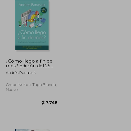
¿Cómo llego a fin de
mes? Edición del 25
Aniversario: Un plan
Andrés Panasiuk
práctico hacia la
prosperidad integral
Grupo Nelson, Tapa Blanda,
Nuevo
₡ 5.365
₡ 7.748