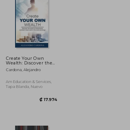
Create Your Own
Wealth: Discover the
World of Investments
Cardona, Alejandro
and Learn How to Win
in the Stock Exchange
(en Inglés)
Am Education & Services,
Tapa Blanda, Nuevo