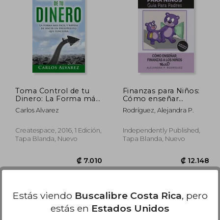
6.462
₡ 5.913
Toma Control de tu
Finanzas para Niños:
Dinero: La Forma más
Cómo enseñar
Fácil y Rápida de
finanzas a los niños
Carlos Alvarez
Rodríguez, Alejandra P.
Hacer un Presupuesto
que Funciona: Volume
1
Createspace, 2016, 1 Edición,
Independently Published,
Tapa Blanda, Nuevo
Tapa Blanda, Nuevo
Estás viendo
Buscalibre Costa Rica
, pero
estás en
Estados Unidos