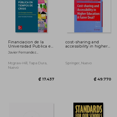
Financiacion de la
cost-sharing and
Universidad Publica en
accessibility in higher
Tiempos de Crisis
education: a fairer
4.843
₡ 45.384
Javier Fernandez
deal? (en Inglés)
Fernandez
Mcgraw-Hill, Tapa Dura,
Springer, Nuevo
Nuevo