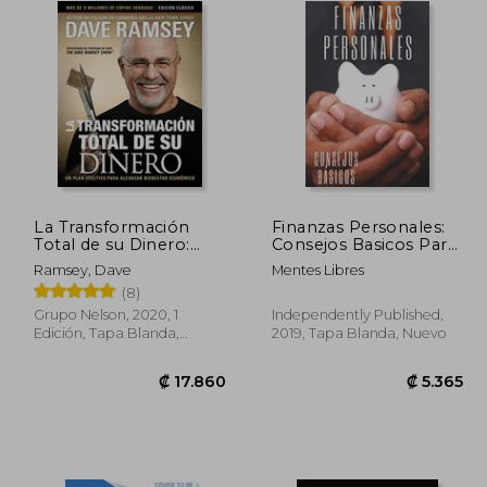
La Transformación
Finanzas Personales:
Total de su Dinero:
Consejos Basicos Para
Edición Clásica: Un
Ordenar tus Finanzas
Ramsey, Dave
Mentes Libres
Plan Efectivo Para
(8)
Alcanzar Bienestar
Financiero
Grupo Nelson, 2020, 1
Independently Published,
Edición, Tapa Blanda,
2019, Tapa Blanda, Nuevo
Nuevo
6.462
₡ 17.860