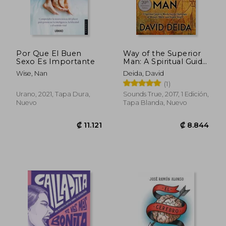
Por Que El Buen
Way of the Superior
Sexo Es Importante
Man: A Spiritual Guide
to Mastering the
Wise, Nan
Deida, David
Challenges of
(1)
Women, Work, and
Sexual Desire (en
Urano, 2021, Tapa Dura,
Sounds True, 2017, 1 Edición,
Inglés)
Nuevo
Tapa Blanda, Nuevo
₡ 13.950
₡ 9.7