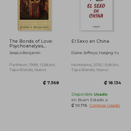
₡ 8.611
₡ 16.1
The Bonds of Love:
El Sexo en China
Psychoanalysis,
Feminism and the
Jessica Benjamin
Elaine Jeffreys; Haiqing Yu
Problems of
Domination (en
Inglés)
Pantheon, 1988, 1 Edición,
Montesinos, 2016, 1 Edición,
Tapa Blanda, Nuevo
Tapa Blanda, Nuevo
Disponible
Usado
en Buen Estado a
₡ 10.176
.
Comprar Usado