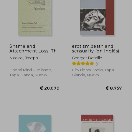
Shame and
erotism,death and
Attachment Loss: The
sensuality (en Inglés)
Practical Work of
Nicolosi, Joseph
Georges Bataille
Reparative Therapy
(1)
(en Inglés)
Liberal Mind Publishers,
City Lights Books, Tapa
Tapa Blanda, Nuevo
Blanda, Nuevo