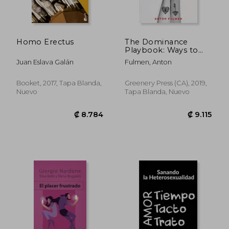
Homo Erectus
The Dominance
Playbook: Ways to
Play With Power in
Juan Eslava Galán
Fulmen, Anton
Scenes and
Relationships (en
Inglés)
Booket, 2017, Tapa Blanda,
Greenery Press (CA), 2019,
Nuevo
Tapa Blanda, Nuevo
₡ 16.241
₡ 6.7