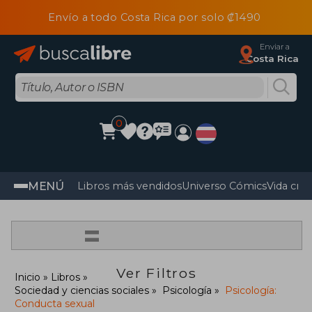
Envío a todo Costa Rica por solo ₡1490
Enviar a
Costa Rica
0
MENÚ
Libros más vendidos
Universo Cómics
Vida cris
=
Ver Filtros
Inicio
Libros
Sociedad y ciencias sociales
Psicología
Psicología:
Conducta sexual