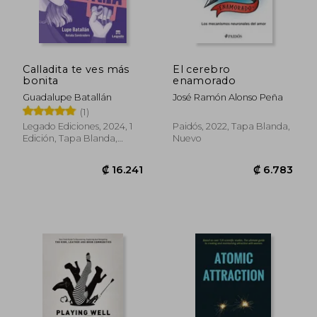
Calladita te ves más
El cerebro
bonita
enamorado
Guadalupe Batallán
José Ramón Alonso Peña
(1)
Legado Ediciones, 2024, 1
Paidós, 2022, Tapa Blanda,
Edición, Tapa Blanda,
Nuevo
Nuevo
₡ 8.771
₡ 7.0