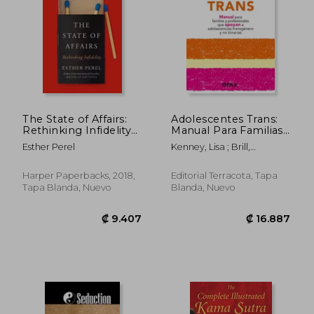
The State of Affairs:
Adolescentes Trans:
Rethinking Infidelity
Manual Para Familias
(en Inglés)
Y Profesionales Que
Esther Perel
Kenney, Lisa ; Brill,
Apoyan a
Stephanie
Adolescencias
Transgénero Y No
Harper Paperbacks, 2018,
Editorial Terracota, Tapa
Binarias
Tapa Blanda, Nuevo
Blanda, Nuevo
₡ 21.599
₡ 5.6