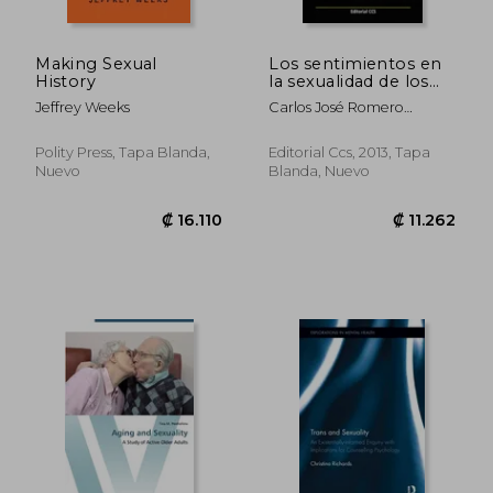
Making Sexual
Los sentimientos en
History
la sexualidad de los
adolescentes: La
Jeffrey Weeks
Carlos José Romero
experiencia del
Mensaque
enamoramiento
(Educar)
Polity Press, Tapa Blanda,
Editorial Ccs, 2013, Tapa
Nuevo
Blanda, Nuevo