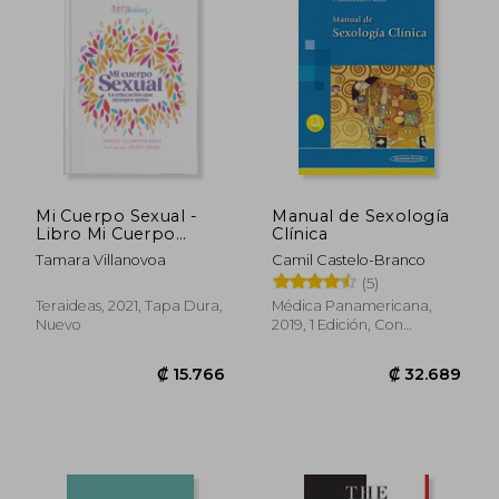
Mi Cuerpo Sexual -
Manual de Sexología
Libro Mi Cuerpo
Clínica
Sexual - Aprender
Tamara Villanovoa
Camil Castelo-Branco
Sexualidad,
(5)
Autocuidado y
Bienestar -
Teraideas, 2021, Tapa Dura,
Médica Panamericana,
₡ 9.195
₡ 12.9
TERAIDEAS - Para
Nuevo
2019, 1 Edición, Con
Mujeres desde 17
Solapas, Nuevo
años