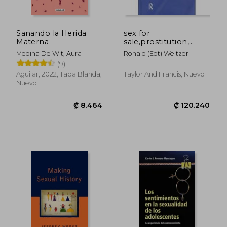
Sanando la Herida
sex for
Materna
sale,prostitution,
pornography, and
Medina De Wit, Aura
Ronald (edt) Weitzer
the sex industry
(9)
Aguilar, 2022, Tapa Blanda,
Taylor And Francis, Nuevo
Nuevo
₡ 8.784
₡ 9.1