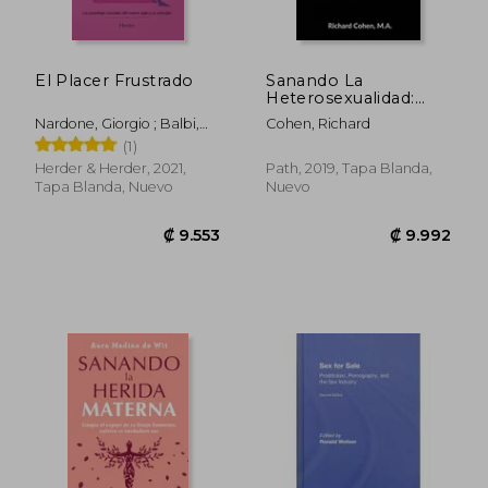
El Placer Frustrado
Sanando La
Heterosexualidad:
Tiempo, Tacto Y
Nardone, Giorgio ; Balbi,
Cohen, Richard
Trato (spanish
Elisa
(1)
Edition)
Herder & Herder, 2021,
Path, 2019, Tapa Blanda,
Tapa Blanda, Nuevo
Nuevo
₡ 9.115
₡ 9.4