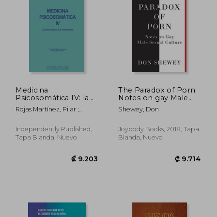
Medicina
The Paradox of Porn:
Psicosomática IV: la
Notes on gay Male
sexualidad y sus
Sexual Culture (en
Rojas Martínez, Pilar ;
Shewey, Don
trastornos
Inglés)
Menassa De Lucía,
Alejandra
Independently Published,
Joybody Books, 2018, Tapa
Tapa Blanda, Nuevo
Blanda, Nuevo
₡ 15.766
₡ 32.6