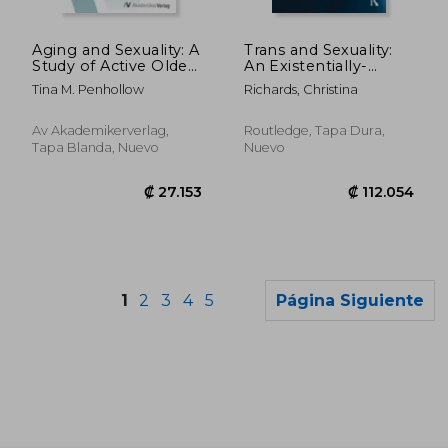
₡ 9.553
₡ 9.9
Aging and Sexuality: A
Trans and Sexuality:
Study of Active Older
An Existentially-
Adults
Informed Enquiry
Tina M. Penhollow
Richards, Christina
with Implications for
Counselling
Psychology (en
Av Akademikerverlag,
Routledge, Tapa Dura,
Inglés)
Tapa Blanda, Nuevo
Nuevo
1
2
3
4
5
Página Siguiente