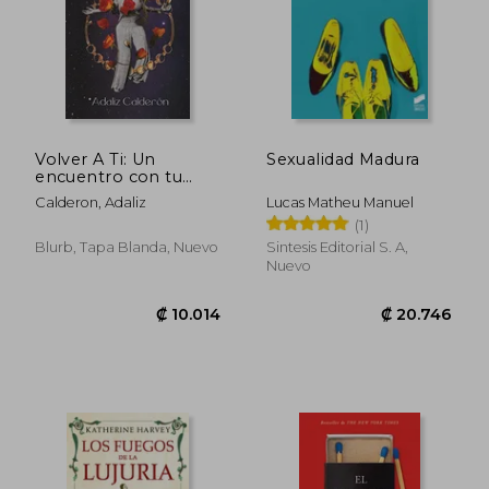
₡ 7.448
₡ 11.2
Volver A Ti: Un
Sexualidad Madura
encuentro con tu
divino femenino
Calderon, Adaliz
Lucas Matheu Manuel
(1)
Blurb, Tapa Blanda, Nuevo
Sintesis Editorial S. A,
Nuevo