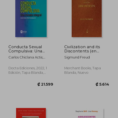
Conducta Sexual
Civilization and its
Compulsiva: Una
Discontents (en
Mirada Integral: Guía
Inglés)
Carlos Chiclana Actis;
Sigmund Freud
Para Profesionales
Alejandro Villena Moya
Docta Ediciones, 2022, 1
Merchant Books, Tapa
Edición, Tapa Blanda,
Blanda, Nuevo
Nuevo
₡ 9.203
₡ 9.7