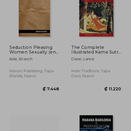
Seduction Pleasing
The Complete
Women Sexually (en
Illustrated Kama Sutra
Inglés)
(en Inglés)
Isole, Branch
Dane, Lance
Mana'o Publishing, Tapa
Inner Traditions, Tapa
Blanda, Nuevo
Dura, Nuevo
₡ 9.407
₡ 16.8