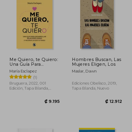
Me Quiero, te Quiero:
Hombres Buscan, Las
Una Guía Para
Mujeres Eligen, Los
Desarrollar
₡ 15.326
₡ 14.7
María Esclapez
Maslar, Dawn
Relaciones Sanas (y
(1)
Mejorar las que ya
Tienes) (Bruguera
Bruguera, 2022, 001
Ediciones Obelisco, 2019,
Tendencias)
Edición, Tapa Blanda,
Tapa Blanda, Nuevo
Nuevo