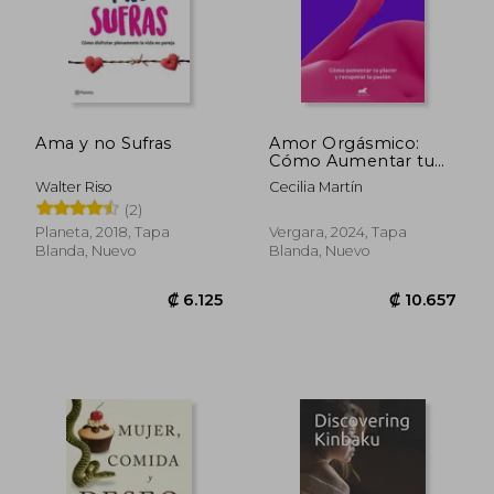
₡ 10.014
₡ 20.7
Ama y no Sufras
Amor Orgásmico:
Cómo Aumentar tu
Placer y Recuperar la
Walter Riso
Cecilia Martín
Pasión
(2)
Planeta, 2018, Tapa
Vergara, 2024, Tapa
Blanda, Nuevo
Blanda, Nuevo