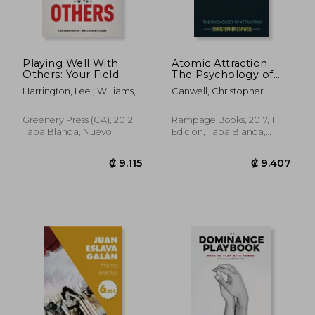
Playing Well With
Atomic Attraction:
Others: Your Field
The Psychology of
Guide to Discovering,
Attraction (en Inglés)
Harrington, Lee ; Williams,
Canwell, Christopher
Exploring and
Mollena
Navigating the Kink,
Leather and Bdsm
Greenery Press (CA), 2012,
Rampage Books, 2017, 1
Communities (en
Tapa Blanda, Nuevo
Edición, Tapa Blanda,
Inglés)
Nuevo
₡ 11.121
₡ 8.8