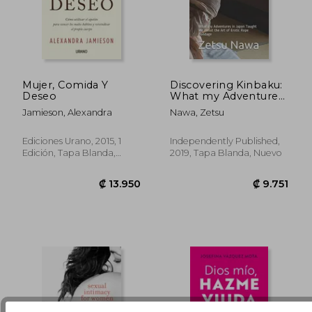
Mujer, Comida Y
Discovering Kinbaku:
Deseo
What my Adventures
in Japan Taught me
₡ 16.829
₡ 17.6
Jamieson, Alexandra
Nawa, Zetsu
About the art of
Erotic Rope Bondage
(en Inglés)
Ediciones Urano, 2015, 1
Independently Published,
Edición, Tapa Blanda,
2019, Tapa Blanda, Nuevo
Nuevo