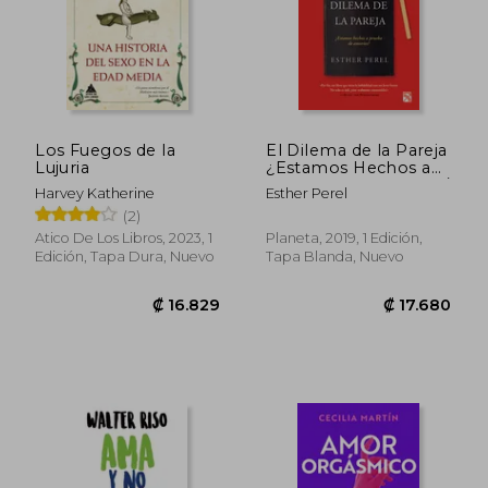
₡ 13.419
₡ 11.4
Los Fuegos de la
El Dilema de la Pareja
Lujuria
¿Estamos Hechos a
Prueba de Amoríos? /
Harvey Katherine
Esther Perel
The State of Affairs:
(2)
Rethinking Infidelity
Atico De Los Libros, 2023, 1
Planeta, 2019, 1 Edición,
Edición, Tapa Dura, Nuevo
Tapa Blanda, Nuevo