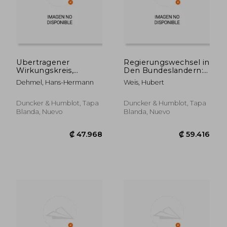
Ubertragener
Regierungswechsel in
Wirkungskreis,
Den Bundeslandern:
Auftragsangelegenheiten
Verfassungspraxis
Dehmel, Hans-Hermann
Weis, Hubert
Und Pflichtaufgaben
Und Geltendes Recht
Nach Weisung: Die
(en Alemán)
Durchfuhrung
Duncker & Humblot, Tapa
Duncker & Humblot, Tapa
Staatlicher Aufgaben
Blanda, Nuevo
Blanda, Nuevo
Durch Die
Gemeinden - Grun
(en Alemán)
₡ 45.769
₡ 76.7