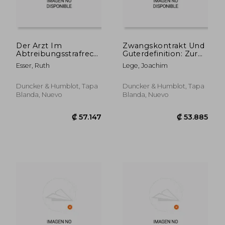
₡ 57.147
₡ 60.9
Der Arzt Im
Zwangskontrakt Und
Abtreibungsstrafrecht:
Guterdefinition: Zur
Eine
Klarung Der Begriffe
Esser, Ruth
Lege, Joachim
Verfassungsrechtliche
'Enteignung' Und
Analyse (en Alemán)
'Inhalts- Und
Schrankenbestimmung
Duncker & Humblot, Tapa
Duncker & Humblot, Tapa
Des Eigentums (en
Blanda, Nuevo
Blanda, Nuevo
Alemán)