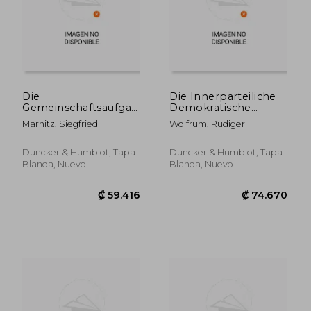
Die
Die Innerparteiliche
Gemeinschaftsaufgaben
Demokratische
Des Art. 91 a Gg ALS
Ordnung Nach Dem
Marnitz, Siegfried
Wolfrum, Rudiger
Versuch Einer
Parteiengesetz (en
Verfassungsrechtlichen
Alemán)
Institutionalisierung
Duncker & Humblot, Tapa
Duncker & Humblot, Tapa
Der
Blanda, Nuevo
Blanda, Nuevo
Bundesstaatlichen
Kooperation: Eine
Verf (en Alemán)
₡ 47.968
₡ 30.0