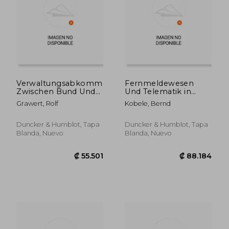
Verwaltungsabkommen
Fernmeldewesen
Zwischen Bund Und
Und Telematik in
Landern in Der
Ihrer Rechtlichen
₡ 96.925
₡ 42.1
Grawert, Rolf
Kobele, Bernd
Bundesrepublik
Wechselwirkung (en
Deutschland: Eine
Alemán)
Kritische
Duncker & Humblot, Tapa
Duncker & Humblot, Tapa
Untersuchung Der
Blanda, Nuevo
Blanda, Nuevo
Gegenwartigen
Staatspraxis Mit Einer
(en Alemán)