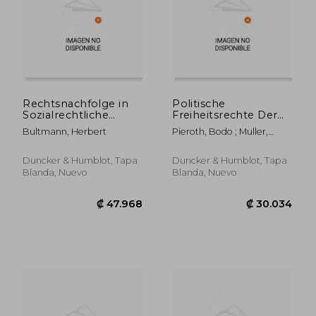
Rechtsnachfolge in
Politische
Sozialrechtliche
Freiheitsrechte Der
Anspruche (en
Rundfunkmitarbeiter
Bultmann, Herbert
Pieroth, Bodo ; Muller,
Alemán)
(en Alemán)
Friedrich
Duncker & Humblot, Tapa
Duncker & Humblot, Tapa
Blanda, Nuevo
Blanda, Nuevo
₡ 96.925
₡ 47.1