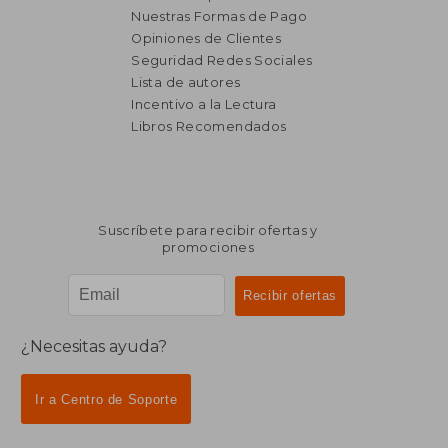
Nuestras Formas de Pago
Opiniones de Clientes
Seguridad Redes Sociales
₡ 25.760
₡ 44.0
Lista de autores
Incentivo a la Lectura
Libros Recomendados
Suscríbete para recibir ofertas y
promociones
¿Necesitas ayuda?
Ir a Centro de Soporte