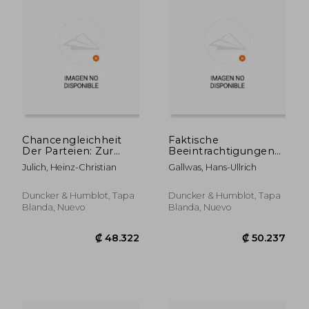
Chancengleichheit
Faktische
Der Parteien: Zur
Beeintrachtigungen
Grenze Staatlichen
Im Bereich Der
Julich, Heinz-Christian
Gallwas, Hans-Ullrich
Handelns Gegenuber
Grundrechte: Ein
Den Politischen
Beitrag Zum Begriff
Parteien Nach Dem
Der Nebenwirkungen
Duncker & Humblot, Tapa
Duncker & Humblot, Tapa
Grundgesetz (en
(en Alemán)
Blanda, Nuevo
Blanda, Nuevo
Alemán)