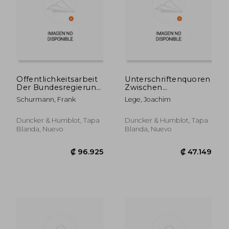
Offentlichkeitsarbeit
Unterschriftenquoren
Der Bundesregierung:
Zwischen
Strukturen, Medien,
Parteienstaat Und
Schurmann, Frank
Lege, Joachim
Auftrag Und Grenzen
Selbstverwaltung: Die
Eines Informalen
Rechtsprechung
Instruments Der
Zum Kommunalen
Duncker & Humblot, Tapa
Duncker & Humblot, Tapa
₡ 55.501
₡ 88.1
Staatsleitung (en
Wahlvorschlagsrecht
Blanda, Nuevo
Blanda, Nuevo
Alemán)
(en Alemán)