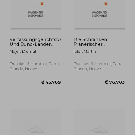
Verfassungsgerichtsbarkeit
Die Schranken
Und Bund-Lander
Planerischer
Konflikte: Ein Beitrag
Gestaltungsfreiheit
Majer, Diemut
Ibler, Martin
Zu Den
Im
Empfehlungen Der
Planfeststellungsrecht
Enquete-Kommission
(en Alemán)
Duncker & Humblot, Tapa
Duncker & Humblot, Tapa
Verfassungsreform
Blanda, Nuevo
Blanda, Nuevo
Zur Erweiterung Der
Kom (en Alemán)
₡ 59.416
₡ 74.6