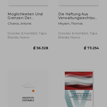
Moglichkeiten Und
Die Haftung Aus
Grenzen Der
Verwaltungsrechtsverhaltn
Befristung
Zugleich Ein Beitrag
Chanos, Antonis
Meysen, Thomas
Parlamentarischer
Zur Figur Des
Gesetzgebung (en
'Verwaltungsrechtlichen
Alemán)
Schuldverhaltnisses
Duncker & Humblot, Tapa
Duncker & Humblot, Tapa
(en Alemán)
Blanda, Nuevo
Blanda, Nuevo
₡ 67.337
₡ 73.2