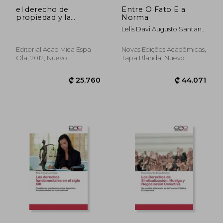
el derecho de
Entre O Fato E a
propiedad y la
Norma
regulaci n de la
Lelis Davi Augusto Santana
expropiaci n forzosa
De
Editorial Acad Mica Espa
Novas Edições Acadêmicas,
Ola, 2012, Nuevo
Tapa Blanda, Nuevo
₡ 46.232
₡ 28.9