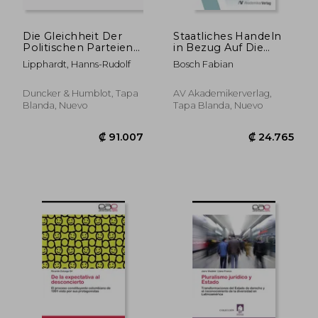
Die Gleichheit Der
Staatliches Handeln
Politischen Parteien
in Bezug Auf Die
VOR Der Offentlichen
Rechte Zukunftiger
Lipphardt, Hanns-Rudolf
Bosch Fabian
Gewalt: Kritische
Generationen
Studie Zur Wahl- Und
Parteienrechtsjudikatur
Duncker & Humblot, Tapa
AV Akademikerverlag,
Des
Blanda, Nuevo
Tapa Blanda, Nuevo
Bundesverfassungsgeric
(en Alemán)
₡ 56.328
₡ 67.2