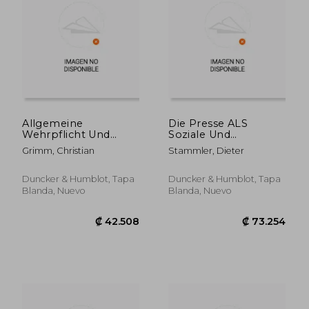
₡ 25.921
₡ 96.9
Allgemeine
Die Presse ALS
Wehrpflicht Und
Soziale Und
Menschenwurde (en
Verfassungsrechtliche
Grimm, Christian
Stammler, Dieter
Alemán)
Institution: Eine
Untersuchung Zur
Pressefreiheit Nach
Duncker & Humblot, Tapa
Duncker & Humblot, Tapa
Dem Bonner
Blanda, Nuevo
Blanda, Nuevo
Grundgesetz (en
Alemán)