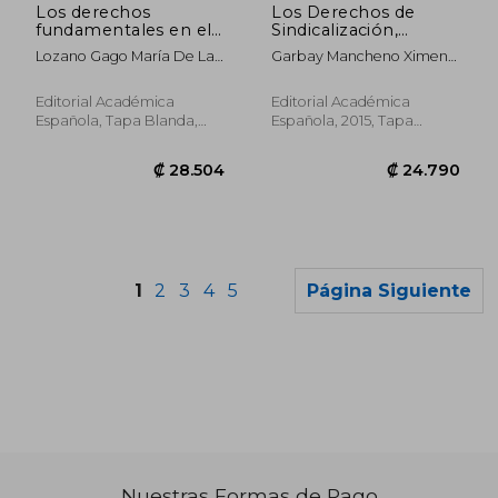
Los derechos
Los Derechos de
fundamentales en el
Sindicalización,
siglo XXI
Huelga y Negociación
Lozano Gago María De La
Garbay Mancheno Ximena
Colectiva
Luz
De Lourdes
Editorial Académica
Editorial Académica
Española, Tapa Blanda,
Española, 2015, Tapa
Nuevo
Blanda, Nuevo
1
2
3
4
5
Página Siguiente
Nuestras Formas de Pago