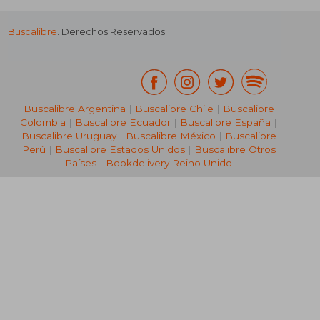
Buscalibre
. Derechos Reservados.
₡ 28.504
₡ 24.7
Buscalibre Argentina
|
Buscalibre Chile
|
Buscalibre
Colombia
|
Buscalibre Ecuador
|
Buscalibre España
|
Buscalibre Uruguay
|
Buscalibre México
|
Buscalibre
Perú
|
Buscalibre Estados Unidos
|
Buscalibre Otros
Países
|
Bookdelivery Reino Unido