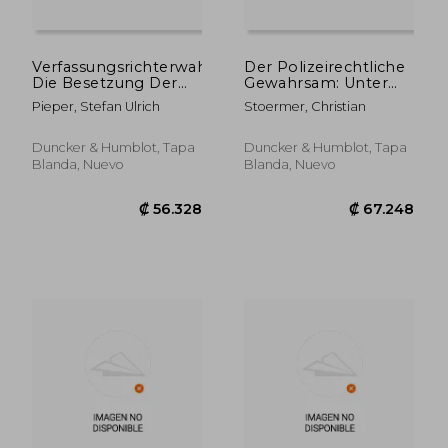
Verfassungsrichterwahlen:
Der Polizeirechtliche
Die Besetzung Der
Gewahrsam: Unter
Richterbank Des
Besonderer
Pieper, Stefan Ulrich
Stoermer, Christian
Bundesverfassungsgerichts
Berucksichtigung Des
Und Die Besetzung
Unterbindungsgewahrsa
Des Europaischen
(en Alemán)
Duncker & Humblot, Tapa
Duncker & Humblot, Tapa
Gerichtshofes Sowie
Blanda, Nuevo
Blanda, Nuevo
Des (en Alemán)
₡ 86.166
₡ 73.2