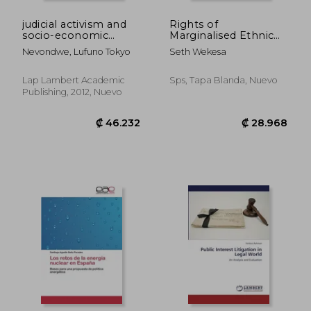
judicial activism and
Rights of
socio-economic
Marginalised Ethnic
rights (en Inglés)
Minorities in County
Nevondwe, Lufuno Tokyo
Seth Wekesa
Government in
Kenya: County
Government and
Lap Lambert Academic
Sps, Tapa Blanda, Nuevo
Rights of
Publishing, 2012, Nuevo
Marginalised Ethnic
Minorities in Kenya:
Evaluating the
Potential Benefits
and Challenge
₡ 91.007
₡ 24.7