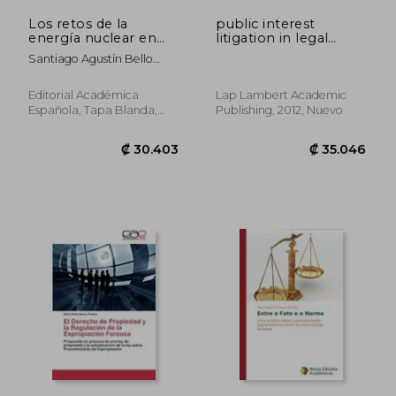
Los retos de la
public interest
energía nuclear en
litigation in legal
España: Bases para
world (en Inglés)
Santiago Agustín Bello
una propuesta de
Paredes
política energética
Editorial Académica
Lap Lambert Academic
Española, Tapa Blanda,
Publishing, 2012, Nuevo
Nuevo
₡ 35.046
₡ 53.1