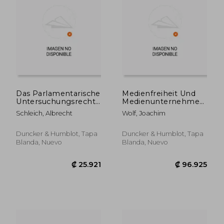
₡ 51.333
₡ 69.5
Das Parlamentarische
Medienfreiheit Und
Untersuchungsrecht
Medienunternehmen
Des Bundestages (en
(en Alemán)
Schleich, Albrecht
Wolf, Joachim
Alemán)
Duncker & Humblot, Tapa
Duncker & Humblot, Tapa
Blanda, Nuevo
Blanda, Nuevo