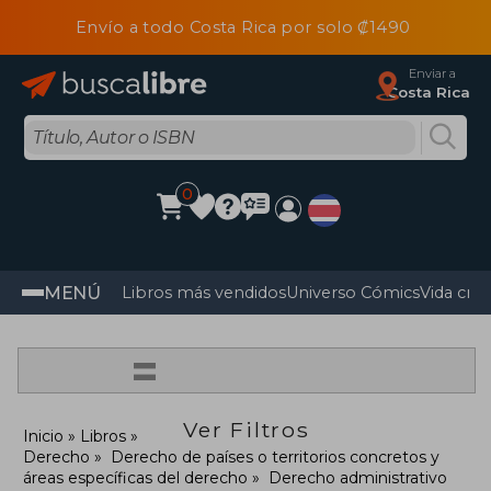
Envío a todo Costa Rica por solo ₡1490
Enviar a
Costa Rica
0
MENÚ
Libros más vendidos
Universo Cómics
Vida cris
=
Ver Filtros
Inicio
Libros
Derecho
Derecho de países o territorios concretos y
áreas específicas del derecho
Derecho administrativo