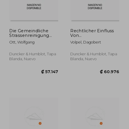
Die Gemeindliche
Rechtlicher Einfluss
Strassenreinigung
Von
ALS Natural- Und
Wirtschaftsgruppen
Ott, Wolfgang
Volpel, Dagobert
Geldlast (en Alemán)
Auf Die
Staatsgestaltung (en
Alemán)
Duncker & Humblot, Tapa
Duncker & Humblot, Tapa
Blanda, Nuevo
Blanda, Nuevo