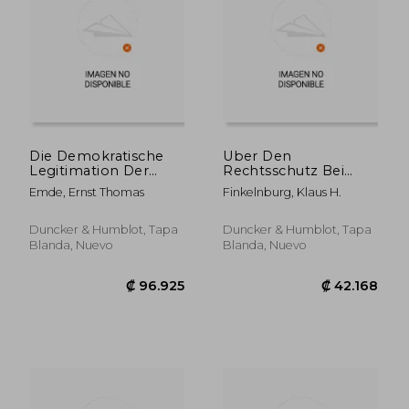
₡ 42.508
₡ 73.2
Die Demokratische
Uber Den
Legitimation Der
Rechtsschutz Bei
Funktionalen
Anwaltlichen
Emde, Ernst Thomas
Finkelnburg, Klaus H.
Selbstverwaltung:
Zulassungsstreitigkeiten:
Eine
Kritische Beitrage Zur
Verfassungsrechtliche
Bundesrechtsanwaltsord
Duncker & Humblot, Tapa
Duncker & Humblot, Tapa
Studie Anhand Der
(en Alemán)
Blanda, Nuevo
Blanda, Nuevo
Kammern, Der
Sozialversicherungstrager
(en Alemán)