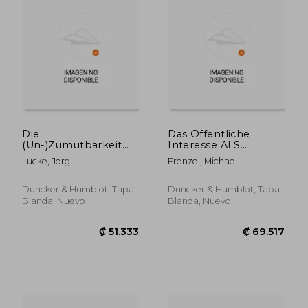
₡ 48.322
₡ 50.2
Die
Das Offentliche
(Un-)Zumutbarkeit
Interesse ALS
ALS Allgemeine
Voraussetzung Der
Lucke, Jorg
Frenzel, Michael
Grenze Offentlich-
Enteignung (en
Rechtlicher Pflichten
Alemán)
Des Burgers (en
Duncker & Humblot, Tapa
Duncker & Humblot, Tapa
Alemán)
Blanda, Nuevo
Blanda, Nuevo