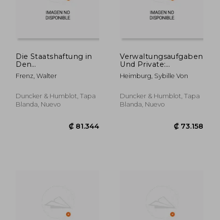
Die Staatshaftung in
Verwaltungsaufgaben
Den
Und Private:
Beleihungstatbestanden
Funktionen Und
Frenz, Walter
Heimburg, Sybille Von
(en Alemán)
Typen Der
Beteiligung Privater
an Offentlichen
Duncker & Humblot, Tapa
Duncker & Humblot, Tapa
Aufgaben Unter
Blanda, Nuevo
Blanda, Nuevo
Besonderer
Berucksichtigung Des
Baurecht (en Alemán)
₡ 47.968
₡ 59.4