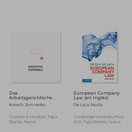
1.454
₡ 35.598
Das
European Company
Arbeitsgerichtliche
Law (en Inglés)
Beschlussverfahren in
Kornich, Jorn-Heiko
De Luca, Nicola
Betriebsverfassungssachen
(en Alemán)
Duncker & Humblot, Tapa
Cambridge University Press,
Blanda, Nuevo
2021, Tapa Blanda, Nuevo