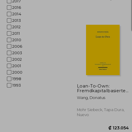
2017
2016
2014
2013
2012
2011
2010
2006
2003
2002
2001
₡ 7
2000
1998
1993
Loan-To-Own:
Fremdkapitalbasierte
Ubernahmen
Wang, Donatus
Sanierungsbedurftiger
Unternehmen (en
Alemán)
Mohr Siebeck, Tapa Dura,
Nuevo