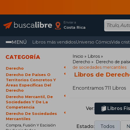
Enviar a
Costa Rica
MENÚ
Libros más vendidos
Universo Cómics
Vida cris
Inicio
Libros
CATEGORÍA
Derecho
Derecho de paíse
de sociedades mercantiles
Derecho
Libros de Derech
Derecho De Países O
Territorios Concretos Y
Áreas Específicas Del
Encontramos 711 Libros
Derecho
Derecho Mercantil, De
Sociedades Y De La
Competencia
Ver:
Libros Fí
Derecho De Sociedades
Mercantiles
Compra, Fusión Y Escisión
Estado:
Todos
N