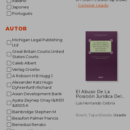
Italiano
.
Comprar Usado
Japones
₡ 1
Portugués
AUTOR
Michigan Legal Publishing
Ltd
Great Britain Courts United
States Courts
Caleb Albert
Verlag Groelsv
A Robson H B Hugg J
Alexander Katz Hugo
Dyhrenfurth Richard
El Abuso De La
Asian Development Bank
Posición Jurídica Del
Ayata Zeynep Onay I&#351
Socio En Las
Luis Hernando Cebria
Sociedades De Capital.
&#305 K
Control Societario Y
Bainbridge Stephen M
Abusos De Mayoría,
Bosch, Tapa Blanda,
Usado
Beaufort Palmer Francis
De Minoría Y De
Igualdad
Beneduzi Renato