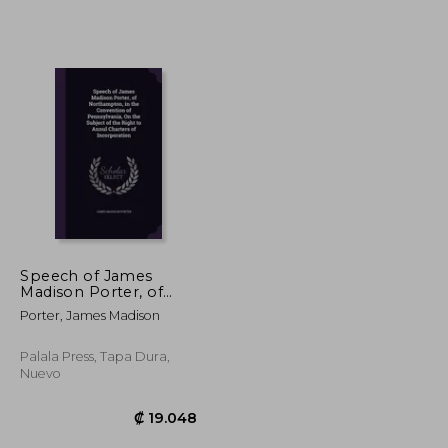
Speech of James
Madison Porter, of
Northampton, in the
Porter, James Madison
₡ 29.369
₡ 13.201
Convention of
Pennsylvania, On the
Subject of the Right
Palala Press, Tapa Dura,
to Annul Charters of
Nuevo
Incorporation (en
Inglés)