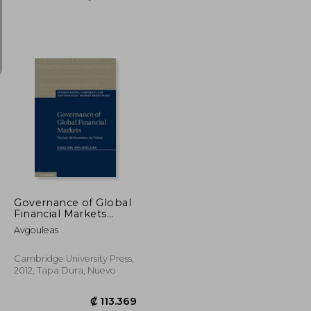
₡ 30.035
₡ 162.708
Governance of Global
Financial Markets
Hardback
Avgouleas
(International
Corporate law and
Financial Market
Cambridge University Press,
Regulation) (en Inglés)
2012, Tapa Dura, Nuevo