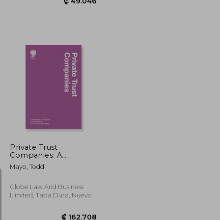
₡ 43.930
₡ 49.046
Private Trust
Companies: A
Handbook for Advisers
Mayo, Todd
(en Inglés)
Globe Law And Business
Limited, Tapa Dura, Nuevo