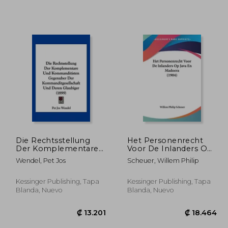
Die Rechtsstellung
Het Personenrecht
Der Komplementare
Voor De Inlanders Op
Und Kommanditisten
Java En Madoera
Wendel, Pet Jos
Scheuer, Willem Philip
9.048
₡ 32.498
Gegenuber Der
(1904)
Kommanditgesellschaft
Und Deren Glaubiger
Kessinger Publishing, Tapa
Kessinger Publishing, Tapa
(1899) (en Alemán)
Blanda, Nuevo
Blanda, Nuevo