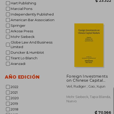
Hart Publishing
Marcial Pons
Independently Published
American Bar Association
Springer
Arkose Press
Mohr Siebeck
Globe Law And Business
Limited
₡ 2
Duncker & Humblot
Tirant Lo Blanch
Aranzadi
Foreign Investments
AÑO EDICIÓN
on Chinese Capital
Markets: Enforcement
Veil, Rudiger ; Gao, Xujun
2022
Concepts from a
Chinese and German
2021
Comparative
Mohr Siebeck, Tapa Blanda,
2020
Perspective (en
Nuevo
2019
Inglés)
2018