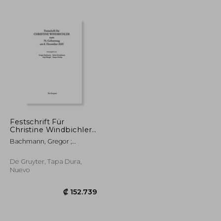
Festschrift Für
Christine Windbichler
Zum 70. Geburtstag
Bachmann, Gregor ;
Am 8. Dezember 2020
Grundmann, Stefan ;
(en Alemán)
Mengel, Anja
De Gruyter, Tapa Dura,
Nuevo