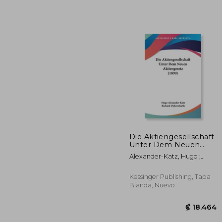
Die Aktiengesellschaft
Unter Dem Neuen
Aktiengesetz (1899)
Alexander-Katz, Hugo ;
₡ 1
(en Alemán)
Dyhrenfurth, Richard
Kessinger Publishing, Tapa
Blanda, Nuevo