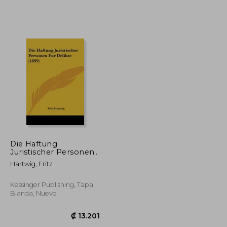
₡ 45.949
₡ 113.369
Die Haftung
Juristischer Personen
Fur Delikte (1899) (en
Hartwig, Fritz
Alemán)
Kessinger Publishing, Tapa
Blanda, Nuevo