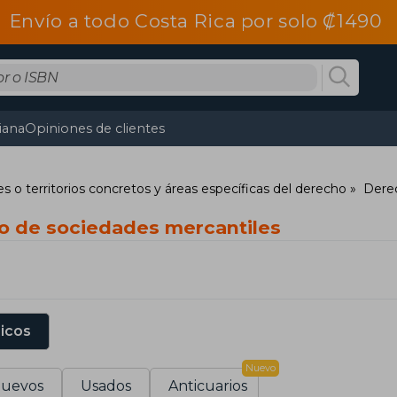
Envío a todo Costa Rica por solo ₡1490
tiana
Opiniones de clientes
s o territorios concretos y áreas específicas del derecho
Derec
o de sociedades mercantiles
sicos
Nuevo
uevos
Usados
Anticuarios