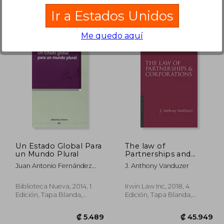
Ir a Estados Unidos
Me quedo aquí
0.566
₡ 229.480
Un Estado Global Para
The law of
un Mundo Plural
Partnerships and
Corporations, 4 (en
Juan Antonio Fernández
J. Anthony Vanduzer
Inglés)
Manzano
Biblioteca Nueva, 2014, 1
Irwin Law Inc, 2018, 4
Edición, Tapa Blanda,
Edición, Tapa Blanda,
Nuevo
Nuevo