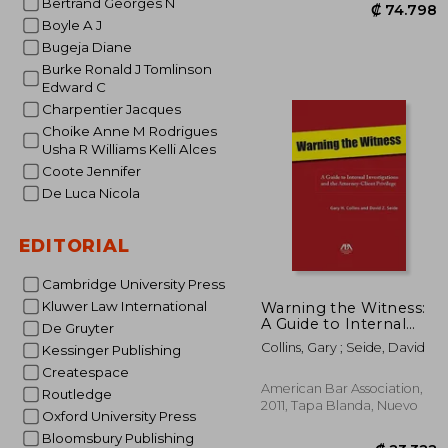
Bertrand Georges N
Boyle A J
Bugeja Diane
Burke Ronald J Tomlinson
Edward C
Charpentier Jacques
Choike Anne M Rodrigues
Usha R Williams Kelli Alces
₡ 7
Coote Jennifer
De Luca Nicola
EDITORIAL
Cambridge University Press
Kluwer Law International
Warning the Witness:
A Guide to Internal
De Gruyter
Investigations and the
Collins, Gary ; Seide, David
Kessinger Publishing
Attorney-Client
Privelege (en Inglés)
Createspace
American Bar Association,
Routledge
2011, Tapa Blanda, Nuevo
Oxford University Press
Bloomsbury Publishing