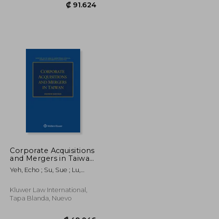
₡ 44.062
₡ 91.624
Corporate Acquisitions
and Mergers in Taiwan
(en Inglés)
Yeh, Echo ; Su, Sue ; Lu,
Mike
Kluwer Law International,
Tapa Blanda, Nuevo