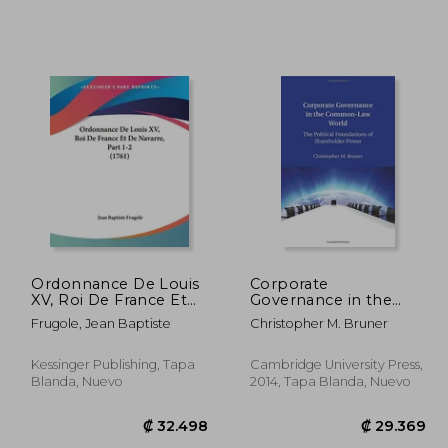
3.054
₡ 5.489
Ordonnance De Louis
Corporate
XV, Roi De France Et
Governance in the
De Navarre, Part 1-2
Common-Law World:
Frugole, Jean Baptiste
Christopher M. Bruner
(1761) (en Francés)
The Political
Foundations of
Shareholder Power
Kessinger Publishing, Tapa
Cambridge University Press,
(en Inglés)
Blanda, Nuevo
2014, Tapa Blanda, Nuevo