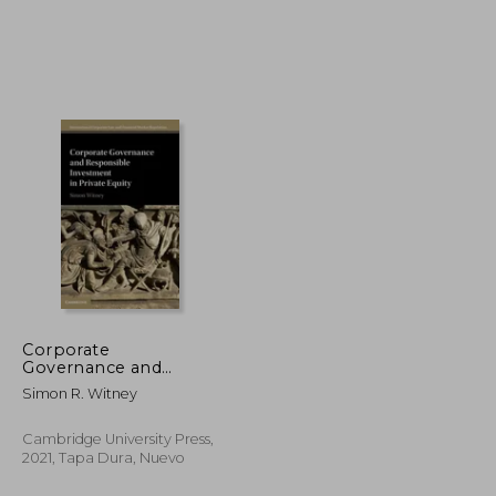
₡ 53.050
₡ 152.739
Corporate
Governance and
Responsible
Simon R. Witney
Investment in Private
Equity (International
Corporate law and
Cambridge University Press,
Financial Market
2021, Tapa Dura, Nuevo
Regulation) (en Inglés)