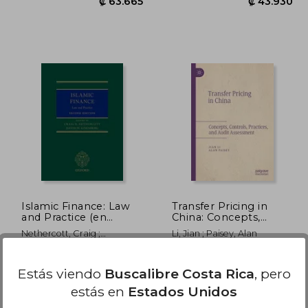
3.322
₡ 63.665
Islamic Finance: Law
Transfer Pricing in
and Practice (en
China: Concepts,
Inglés)
Controls, Practices,
Nethercott, Craig ;
Li, Jian ; Paisey, Alan
and Audit Assessment
Eisenberg, David
(en Inglés)
Oxford University Press,
Palgrave MacMillan, Tapa
Estás viendo
Buscalibre Costa Rica
, pero
Tapa Dura, Nuevo
Blanda, Nuevo
estás en
Estados Unidos