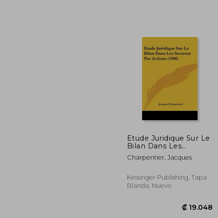
₡ 12
Etude Juridique Sur Le
Bilan Dans Les
Societes Par Actions
Charpentier, Jacques
(1906) (en Francés)
Kessinger Publishing, Tapa
Blanda, Nuevo