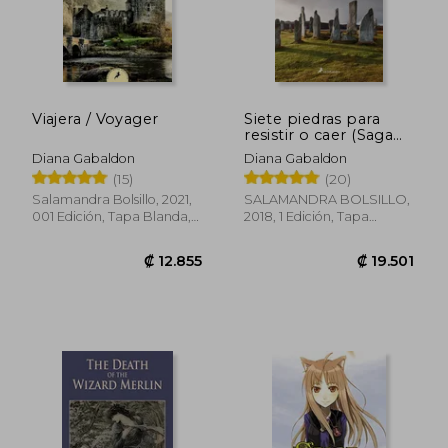
Viajera / Voyager
Siete piedras para
resistir o caer (Saga
Claire Randall)
Diana Gabaldon
Diana Gabaldon
(15)
(20)
Salamandra Bolsillo, 2021,
SALAMANDRA BOLSILLO,
001 Edición, Tapa Blanda,
2018, 1 Edición, Tapa
Nuevo
Blanda, Nuevo
₡ 6.315
₡ 10.3