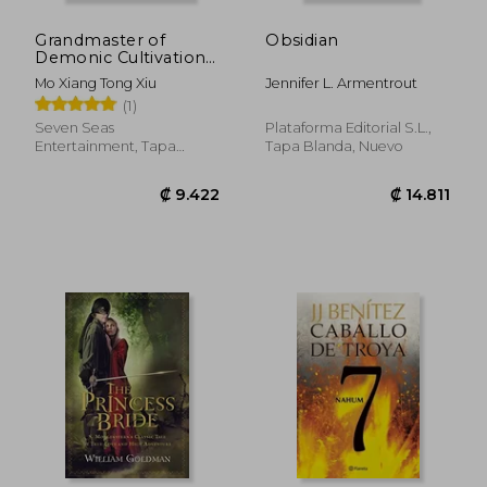
Grandmaster of
Obsidian
Demonic Cultivation:
Mo dao zu shi (Novel)
Mo Xiang Tong Xiu
Jennifer L. Armentrout
Vol. 5 (en Inglés)
(1)
Seven Seas
Plataforma Editorial S.L.,
Entertainment, Tapa
Tapa Blanda, Nuevo
Blanda, Nuevo
₡ 29.021
₡ 19.3