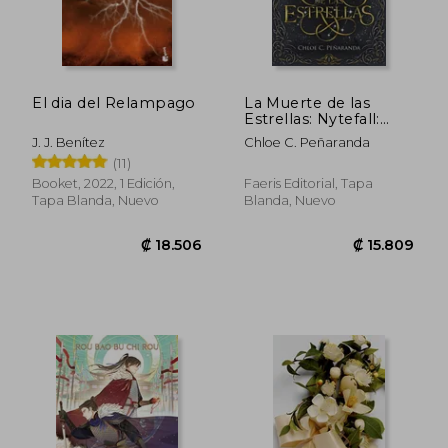
El dia del Relampago
La Muerte de las
Estrellas: Nytefall:
Libro 1
J. J. Benítez
Chloe C. Peñaranda
(11)
Booket, 2022, 1 Edición,
Faeris Editorial, Tapa
Tapa Blanda, Nuevo
Blanda, Nuevo
₡ 12.855
₡ 19.5