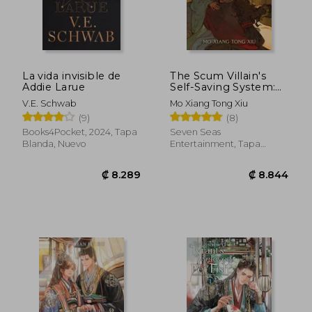
La vida invisible de
The Scum Villain's
Addie Larue
Self-Saving System:
Ren Zha Fanpai Zijiu
V.E. Schwab
Mo Xiang Tong Xiu
Xitong (Novel) Vol. 4
(9)
(8)
(en Inglés)
Books4Pocket, 2024, Tapa
Seven Seas
Blanda, Nuevo
Entertainment, Tapa
Blanda, Nuevo
₡ 8.289
₡ 8.8