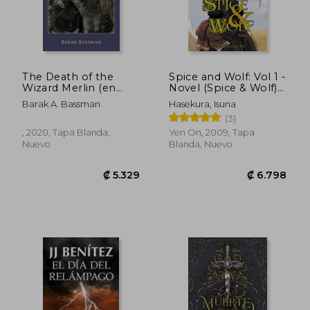
The Death of the
Spice and Wolf: Vol 1 -
Wizard Merlin (en
Novel (Spice & Wolf)
Inglés)
(en Inglés)
Barak A. Bassman
Hasekura, Isuna
(3)
, 2020, Tapa Blanda,
Yen On, 2009, Tapa
Nuevo
Blanda, Nuevo
₡ 8.844
₡ 12.7