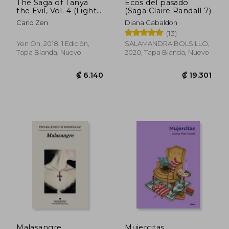
The Saga of Tanya
Ecos del pasado
the Evil, Vol. 4 (Light
(Saga Claire Randall 7)
Novel): Dabit Deus his
Carlo Zen
Diana Gabaldon
Quoque Finem (The
(13)
Saga of Tanya the
Evil, 4) (en Inglés)
Yen On, 2018, 1 Edición,
SALAMANDRA BOLSILLO,
Tapa Blanda, Nuevo
2020, Tapa Blanda, Nuevo
Malasangre
Mujercitas