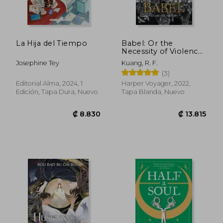
₡ 5.329
₡ 6.7
La Hija del Tiempo
Babel: Or the
Necessity of Violence:
An Arcane History of
Josephine Tey
Kuang, R. F.
the Oxford
(3)
Translators'Revolution
(en Inglés)
Editorial Alma, 2024, 1
Harper Voyager, 2022,
Edición, Tapa Dura, Nuevo
Tapa Blanda, Nuevo