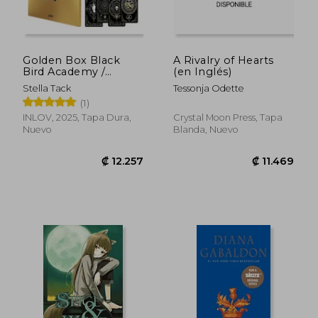
₡ 8.844
₡ 8.8
Golden Box Black
A Rivalry of Hearts
Bird Academy /
(en Inglés)
Edición Coleccionista
Stella Tack
Tessonja Odette
(1)
INLOV, 2025, Tapa Dura,
Crystal Moon Press, Tapa
Nuevo
Blanda, Nuevo