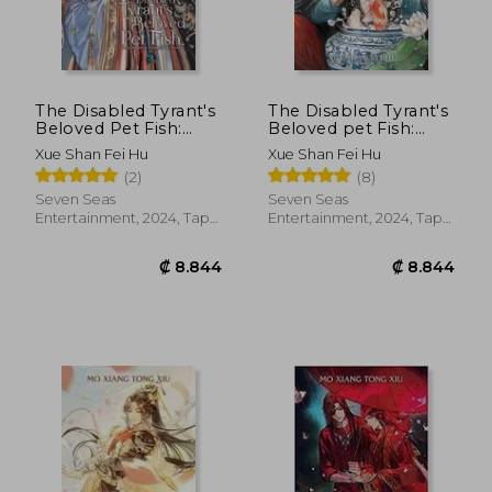
The Disabled Tyrant's
The Disabled Tyrant's
Beloved Pet Fish:
Beloved pet Fish:
Canji Baojun De
Canji Baojun de
Xue Shan Fei Hu
Xue Shan Fei Hu
Zhangxin Yu Chong
Zhangxin yu Chong
(2)
(8)
(Novel) Vol. 3 (en
(Novel) Vol. 1 de xue
Inglés)
Shan fei Hu(Seven
Seven Seas
Seven Seas
Seas pr) (en Inglés)
Entertainment, 2024, Tapa
Entertainment, 2024, Tapa
Blanda, Nuevo
Blanda, Nuevo