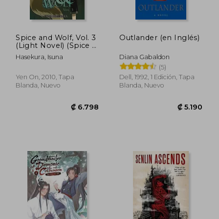
Spice and Wolf, Vol. 3
Outlander (en Inglés)
(Light Novel) (Spice &
₡ 12.257
₡ 11.4
Wolf) (en Inglés)
Hasekura, Isuna
Diana Gabaldon
(5)
Yen On, 2010, Tapa
Dell, 1992, 1 Edición, Tapa
Blanda, Nuevo
Blanda, Nuevo