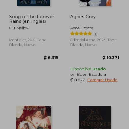
Song of the Forever
Agnes Grey
Rains (en Inglés)
E. J. Mellow
Anne Brontë
₡ 14.672
₡ 25.3
(1)
Montlake, 2021, Tapa
Editorial Alma, 2023, Tapa
Blanda, Nuevo
Blanda, Nuevo
Disponible
Usado
en Buen Estado a
₡ 8.827
.
Comprar Usado