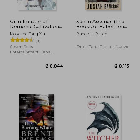
Grandmaster of
Senlin Ascends (The
Demonic Cultivation:
Books of Babel) (en
Mo dao zu shi (Novel)
Inglés)
Mo Xiang Tong Xiu
Bancroft, Josiah
Vol. 4 (en Inglés)
(4)
₡ 6.798
₡ 5.1
Seven Seas
Orbit, Tapa Blanda, Nuevo
Entertainment, Tapa
Blanda, Nuevo