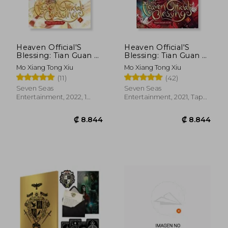
₡ 8.844
₡ 8.8
Heaven Official'S
Heaven Official'S
Blessing: Tian Guan ci
Blessing: Tian Guan ci
fu (Novel) Vol. 2 (en
fu (Novel) Vol. 1 (en
Mo Xiang Tong Xiu
Mo Xiang Tong Xiu
Inglés)
Inglés)
(11)
(42)
Seven Seas
Seven Seas
Entertainment, 2022, 1
Entertainment, 2021, Tapa
Edición, Tapa Blanda,
Blanda, Nuevo
Nuevo