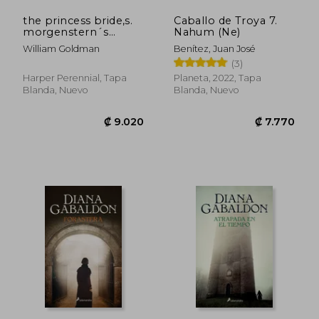
the princess bride,s.
Caballo de Troya 7.
morgenstern´s
Nahum (Ne)
classic tale of true
William Goldman
Benítez, Juan José
love and high
(3)
adventure (en Inglés)
Harper Perennial, Tapa
Planeta, 2022, Tapa
Blanda, Nuevo
Blanda, Nuevo
₡ 9.422
₡ 14.8