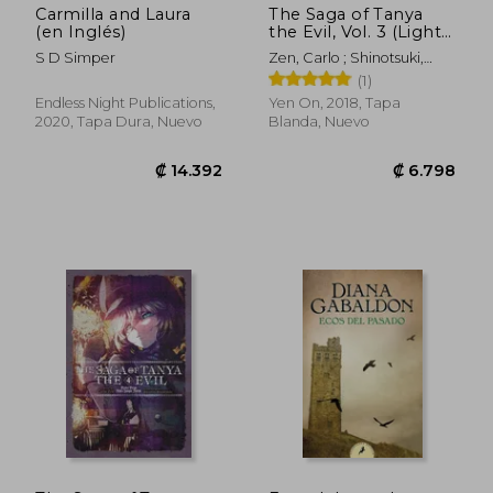
Carmilla and Laura
The Saga of Tanya
(en Inglés)
the Evil, Vol. 3 (Light
Novel) (en Inglés)
S D Simper
Zen, Carlo ; Shinotsuki,
Shinobu
(1)
Endless Night Publications,
Yen On, 2018, Tapa
2020, Tapa Dura, Nuevo
Blanda, Nuevo
₡ 16.795
₡ 79.8