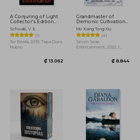
A Conjuring of Light
Grandmaster of
Collector's Edition
Demonic Cultivation:
(Shades of Magic,
Mo dao zu shi (Novel)
Schwab, V. E.
Mo Xiang Tong Xiu
Band 3) (en Inglés)
Vol. 2 (en Inglés)
(1)
(4)
Tor Books, 2019, Tapa Dura,
Seven Seas
Nuevo
Entertainment, 2022, 1
Edición, Tapa Blanda,
Nuevo
₡ 13.398
₡ 8.1