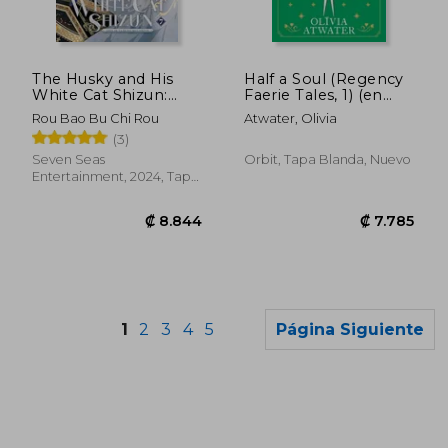
₡ 18.506
₡ 15.8
The Husky and His
Half a Soul (Regency
White Cat Shizun:
Faerie Tales, 1) (en
Erha He Ta de Bai
Inglés)
Rou Bao Bu Chi Rou
Atwater, Olivia
Mao Shizun (Novel)
(3)
Vol. 7 (en Inglés)
Seven Seas
Orbit, Tapa Blanda, Nuevo
Entertainment, 2024, Tapa
Blanda, Nuevo
1
2
3
4
5
Página Siguiente