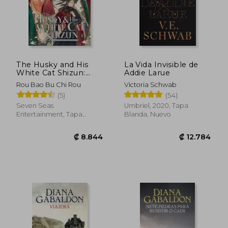
The Husky and His
La Vida Invisible de
White Cat Shizun:
Addie Larue
Erha He Ta de Bai
Rou Bao Bu Chi Rou
Victoria Schwab
Mao Shizun (Novel)
(5)
(54)
Vol. 5 (en Inglés)
Seven Seas
Umbriel, 2020, Tapa
Entertainment, Tapa
Blanda, Nuevo
₡ 13.742
₡ 5.8
Blanda, Nuevo