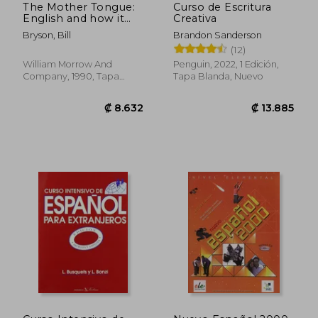
The Mother Tongue:
Curso de Escritura
English and how it
Creativa
got That way
Bryson, Bill
Brandon Sanderson
(12)
William Morrow And
Penguin, 2022, 1 Edición,
Company, 1990, Tapa
Tapa Blanda, Nuevo
Blanda, Nuevo
₡ 31.750
₡ 6.2