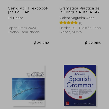
Genki Vol. 1 Textbook
Gramática Práctica de
(3e Ed. ): An
la Lengua Rusa: A1-A2
Integrated Course in
Eri, Banno
Violeta Nogueira; Anna
Elementary Japanese
Merechénkova; Marina
(1)
1 (en Plurilingue)
Gorbatkina
Japan Times, 2020, 1
Herder, 2011, 1 Edición, Tapa
Edición, Tapa Blanda,
Blanda, Nuevo
Nuevo
₡ 8.240
₡ 13.7