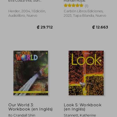
Eva Costa Vila, Sun
Manuel Rojas
Jiameng
(1)
Herder, 2004, 1 Edición,
Carbón Libros Ediciones,
Audiolibro, Nuevo
2023, Tapa Blanda, Nuevo
₡ 10.014
₡ 16.6
Our World 3:
Look 5: Workbook
Workbook (en Inglés)
(en Inglés)
Ito Crandall Shin
Stannett, Katherine