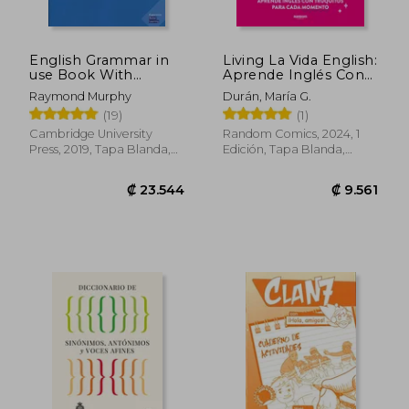
₡ 6.469
₡ 15.8
English Grammar in
Living La Vida English:
use Book With
Aprende Inglés Con
Answers: A Self-Study
Truquitos Para Cada
Raymond Murphy
Durán, María G.
Reference and
Momento / Living La
(19)
(1)
Practice Book for
Vida English
Intermediate
Cambridge University
Random Comics, 2024, 1
Learners of English
Press, 2019, Tapa Blanda,
Edición, Tapa Blanda,
(en Inglés)
Nuevo
Nuevo