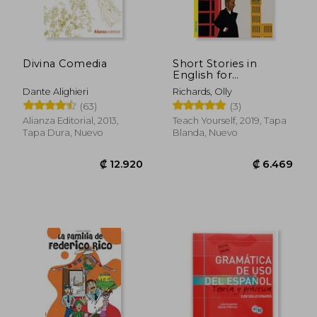
Divina Comedia
Short Stories in
English for
Intermediate
Dante Alighieri
Richards, Olly
Learners (en Inglés)
(63)
(3)
Alianza Editorial, 2013,
Teach Yourself, 2019, Tapa
Tapa Dura, Nuevo
Blanda, Nuevo
₡ 12.920
₡ 6.4