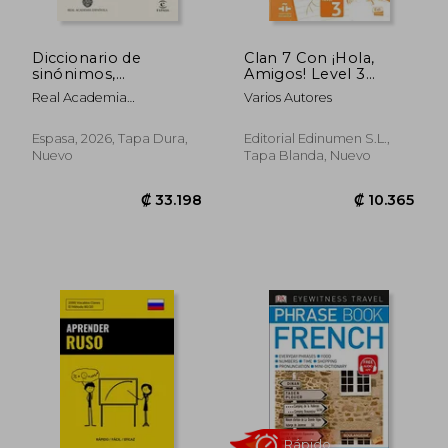
Diccionario de
Clan 7 Con ¡Hola,
sinónimos,
Amigos! Level 3
₡ 23.544
₡ 9.5
antónimos y voces
Cuaderno de
Real Academia
Varios Autores
afines
Actividades (en
Española;Asociación De
Inglés)
Academias De La Lengua
Espasa, 2026, Tapa Dura,
Editorial Edinumen S.L.,
Española
Nuevo
Tapa Blanda, Nuevo