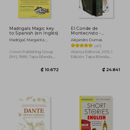
Madrigals Magic key
El Conde de
to Spanish (en Inglés)
Montecristo -
Estuche
Madrigal, Margarita ;
Alejandro Dumas
Warhol, Andy
(47)
Crown Publishing Group
Alianza Editorial, 2015, 1
(NY), 1989, Tapa Blanda,
Edición, Tapa Blanda,
Nuevo
Nuevo
₡ 10.672
₡ 24.8