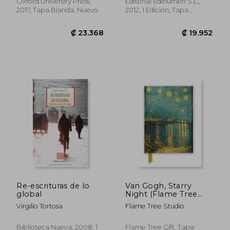
Oxford University Press,
Editorial Edinumen S.L.,
Ruiz
2017, Tapa Blanda, Nuevo
2012, 1 Edición, Tapa
Blanda, Nuevo
₡ 8.654
₡ 9.4
Re-escrituras de lo
Van Gogh, Starry
global
Night (Flame Tree
Nots) (en Inglés)
Virgilio Tortosa
Flame Tree Studio
Biblioteca Nueva, 2008, 1
Flame Tree Gift, Tapa