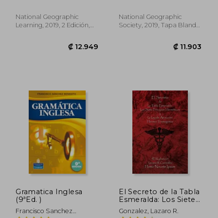
National Geographic
National Geographic
Learning, 2019, 2 Edición,
Society, 2019, Tapa Blanda,
Tapa Blanda, Nuevo
Nuevo
₡ 17.968
₡ 14.6
Gramatica Inglesa
El Secreto de la Tabla
(9ªEd. )
Esmeralda: Los Siete
Principios
Francisco Sanchez
Gonzalez, Lazaro R.
Hermeticos y la ley