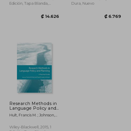
Edición, Tapa Blanda,
Dura, Nuevo
Usado
₡ 7.127
₡ 7.6
Research Methods in
Language Policy and
Planning: A Practical
Hult, Francis M. ; Johnson,
Guide (Gmlz - Guides
David Cassels
to Research Methods
in Language and
Wiley-Blackwell, 2015, 1