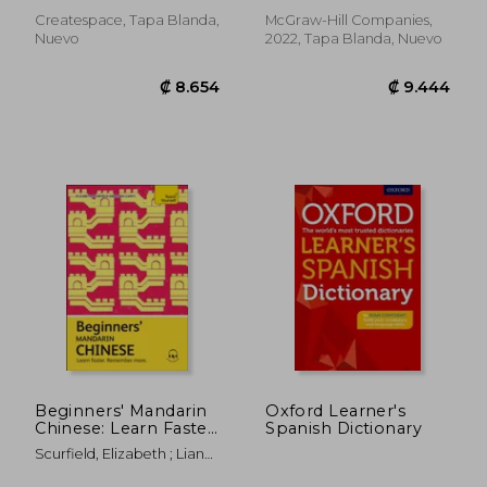
English): Learn
Inglés)
Spanish by Reading
Createspace, Tapa Blanda,
McGraw-Hill Companies,
Stories of Suspense
Nuevo
2022, Tapa Blanda, Nuevo
and Horror (Volume
1) (en Inglés)
₡ 12.949
₡ 11.9
Beginners' Mandarin
Oxford Learner's
Chinese: Learn Faster.
Spanish Dictionary
Remember More. (en
Scurfield, Elizabeth ; Lianyi,
Inglés)
Song