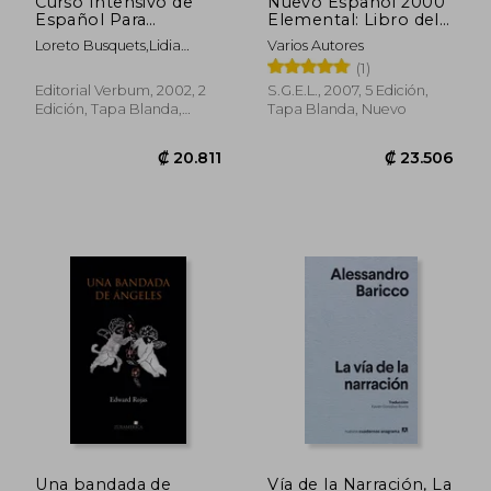
Curso Intensivo de
Nuevo Español 2000
Español Para
Elemental: Libro del
Extranjeros
Alumno (Contiene cd)
Loreto Busquets,Lidia
Varios Autores
(Cervantes)
Bonzi
(1)
Editorial Verbum, 2002, 2
S.G.E.L., 2007, 5 Edición,
Edición, Tapa Blanda,
Tapa Blanda, Nuevo
Nuevo
₡ 8.632
₡ 13.8
Una bandada de
Vía de la Narración, La