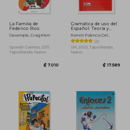
La Familia de
Gramática de uso del
Federico Rico
Español: Teoría y
Práctica A1-B2
Dexemple, Craig Klein
Ramón Palencia Del
Burgo,Luis Aragonés
(2)
Fernández
Spanish Cuentos, 2017,
SM, 2005, Tapa Blanda,
Tapa Blanda, Nuevo
Nuevo
₡ 7.010
₡ 17.5