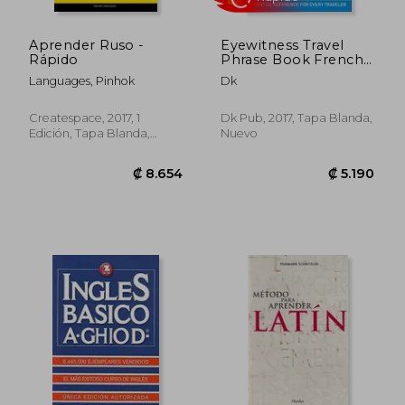
Aprender Ruso -
Eyewitness Travel
Rápido
Phrase Book French
(dk Eyewitness Travel
Languages, Pinhok
Dk
Phrase Books) (en
Inglés)
₡ 33.198
₡ 10.3
Createspace, 2017, 1
Dk Pub, 2017, Tapa Blanda,
Edición, Tapa Blanda,
Nuevo
Nuevo
Rápido