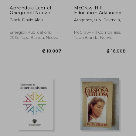
Aprenda a Leer el
McGraw-Hill
Griego del Nuevo
Education Advanced
Testamento
Spanish Grammar (en
Black, David Alan ;
Aragones, Luis ; Palencia,
Inglés)
Hudgins, Thomas W. ; Polo,
Ramon
Fiorella J.
Energion Publications,
McGraw-Hill Companies,
2015, Tapa Blanda, Nuevo
Tapa Blanda, Nuevo
₡ 29.282
₡ 22.9