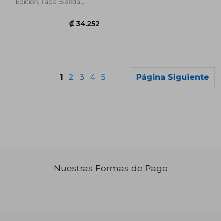
Linguistics) (en
Edición, Tapa Blanda,
Inglés)
Nuevo
1
2
3
4
5
Página Siguiente
Nuestras Formas de Pago
₡ 23.368
₡ 19.9