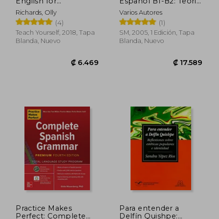
English for
Español B1-B2: Teoria
Beginners: Read for
y Practica con Solucio
Richards, Olly
Varios Autores
Pleasure at Your
Nario
(4)
(1)
Level, Expand Your
Vocabulary and Learn
Teach Yourself, 2018, Tapa
SM, 2005, 1 Edición, Tapa
English the fun Way!
Blanda, Nuevo
Blanda, Nuevo
(Foreign Language
Graded Reader Series)
(en Inglés)
Practice Makes
Para entender a
Perfect: Complete
Delfín Quishpe: