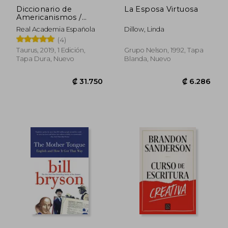
Diccionario de
La Esposa Virtuosa
Americanismos /
Dictionary of
Real Academia Española
Dillow, Linda
Standarized Latin
(4)
American Vocabulary
Taurus, 2019, 1 Edición,
Grupo Nelson, 1992, Tapa
Tapa Dura, Nuevo
Blanda, Nuevo
₡ 10.007
₡ 16.0