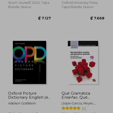
Teach Yourself, 2024, Tapa
Oxford University Press,
Blanda, Nuevo
Tapa Blanda, Nuevo
₡ 38.330
₡ 8.3
Oxford Picture
Qué Gramática
Dictionary English (en
Enseñar, Qué
Inglés)
Gramática Aprender
Adelson Goldstein
Llopis-García, Reyes ;
Espinosa, Juan Manuel Real
(2)
; Campillo, Jose Plácido