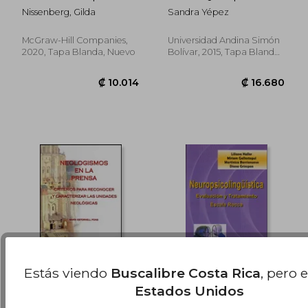
₡ 14.448
₡ 7.1
Spanish Grammar,
reflexiones sobre
Nissenberg, Gilda
Sandra Yépez
Premium Fourth
estéticas populares e
Edition (en Inglés)
identidad
McGraw-Hill Companies,
Universidad Andina Simón
2020, Tapa Blanda, Nuevo
Bolívar, 2015, Tapa Blanda,
Nuevo
Estás viendo
Buscalibre Costa Rica
, pero 
Neologismos en la
Neuropsicolinguistica
Estados Unidos
Prensa: Criterios Para