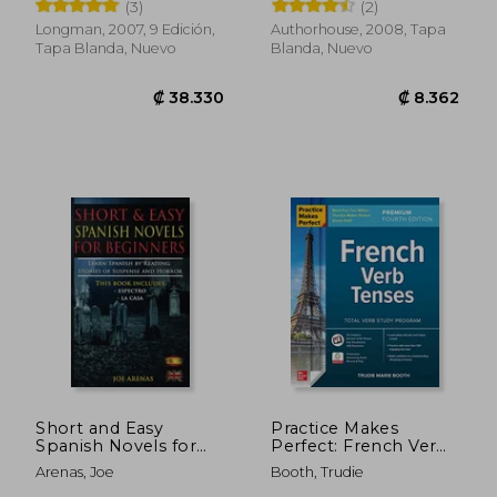
Benedito
(3)
(2)
de Atraccion (en
Inglés)
Longman, 2007, 9 Edición,
Authorhouse, 2008, Tapa
Tapa Blanda, Nuevo
Blanda, Nuevo
₡ 29.712
₡ 12.6
Short and Easy
Practice Makes
Spanish Novels for
Perfect: French Verb
Beginners (Bilingual
Tenses, Premium
Arenas, Joe
Booth, Trudie
Edition: Spanish-
Fourth Edition (en