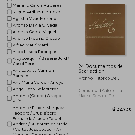
₡ 1
Mariano Garcia Ruiperez
Miguel Arribas Del Pozo
Agustin Vivas Moreno
Alfonso Davila Oliveda
Alfonso Garcia Miquel
Alfonso Medina Crespo
Alfred Mauri Marti
Alicia Laspra Rodriguez
Aloy Joaquim/ Basiana Jordi/
Gasol Pere
24 Documentos de
Ana Labarta Carmen
Scarlatti en
Barcelo
Archivo Historico De
Ana Maria Cordon Arroyo
Protocolos De Madrid
Angel Laso Ballesteros
Comunidad Autonoma
Antonio (Coord ) Ortega
Madrid.Servicio De
Documentacion Y Public,
Ruiz
Tapa Blanda, Nuevo
Antonio / Falcon Marquez
Teodoro / Cruz Isidoro
Fernando / Luque Teruel
Andres / Ruiz Morales Mario
/ Cortes Jose Joaquin A /
Marquez Dominguez Juan A