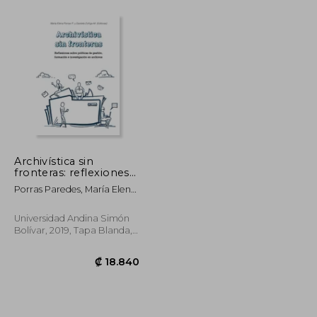
Archivística sin
fronteras: reflexiones
sobre políticas de
Porras Paredes, María Elena,
gestión, formación e
Ed.; Zúñiga Mendoza,
investigación en
Rosana Daniela, Ed.
archivos
Universidad Andina Simón
Bolívar, 2019, Tapa Blanda,
Nuevo