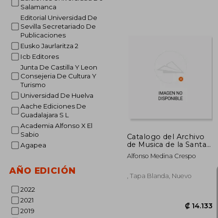
Salamanca
Editorial Universidad De
Sevilla Secretariado De
Publicaciones
₡ 1
Eusko Jaurlaritza 2
Icb Editores
Junta De Castilla Y Leon
Consejeria De Cultura Y
Turismo
Universidad De Huelva
Aache Ediciones De
Guadalajara S L
Academia Alfonso X El
Sabio
Catalogo del Archivo
de Musica de la Santa
Agapea
Iglesia Catedral de
Alfonso Medina Crespo
Jaen. 1ª Edicion
AÑO EDICIÓN
, Tapa Blanda, Nuevo
2022
2021
2019