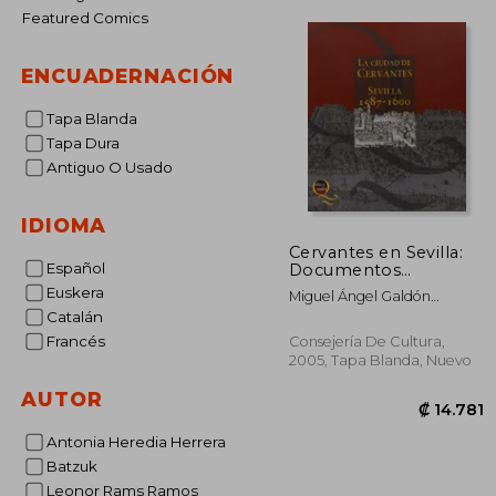
Featured Comics
ENCUADERNACIÓN
Tapa Blanda
Tapa Dura
Antiguo O Usado
IDIOMA
Cervantes en Sevilla:
Español
Documentos
Cervantinos en el
Euskera
Miguel Ángel Galdón
Archivo Histórico
Sánchez
Catalán
Provincial de Sevilla
Francés
Consejería De Cultura,
2005, Tapa Blanda, Nuevo
AUTOR
Antonia Heredia Herrera
Batzuk
Leonor Rams Ramos