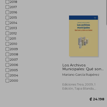
2018
2017
2016
2015
2014
2013
2012
2011
2010
2009
₡ 1
2008
2007
2006
Los Archivos
Municipales: Qué son
2005
y Cómo se Tratan
Mariano García Ruipérez
2004
(Biblioteconomía y
Administración
2000
Cultural)
Ediciones Trea, 2009, 1
Edición, Tapa Blanda,
Nuevo