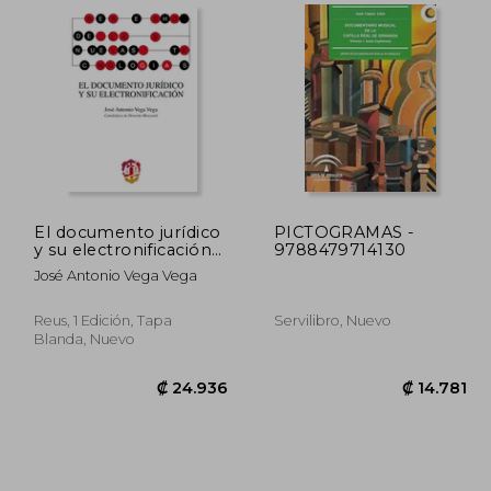
2.736
₡ 19.633
El documento jurídico
PICTOGRAMAS -
y su electronificación
9788479714130
(Derecho de las
José Antonio Vega Vega
Nuevas Tecnologías)
Reus, 1 Edición, Tapa
Servilibro, Nuevo
Blanda, Nuevo