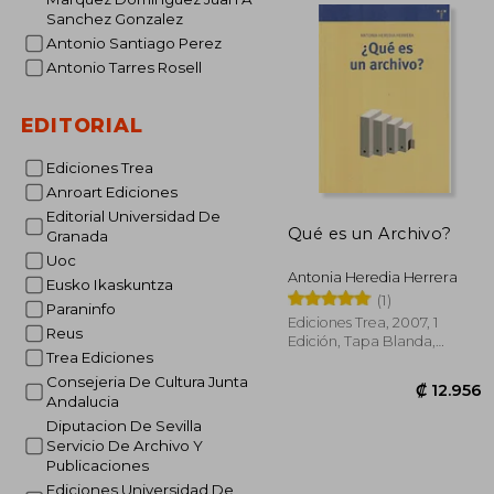
Sanchez Gonzalez
Antonio Santiago Perez
₡ 2
Antonio Tarres Rosell
EDITORIAL
Ediciones Trea
Anroart Ediciones
Editorial Universidad De
Qué es un Archivo?
Granada
Uoc
Antonia Heredia Herrera
Eusko Ikaskuntza
(1)
Paraninfo
Ediciones Trea, 2007, 1
Reus
Edición, Tapa Blanda,
Trea Ediciones
Nuevo
Consejeria De Cultura Junta
Andalucia
Diputacion De Sevilla
Servicio De Archivo Y
Publicaciones
Ediciones Universidad De