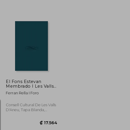
₡ 14.781
₡ 19.371
El Fons Estevan
Membrado I Les Valls
D'aneu
Ferran Rella I Foro
Consell Cultural De Les Valls
D'Aneu, Tapa Blanda,
Nuevo