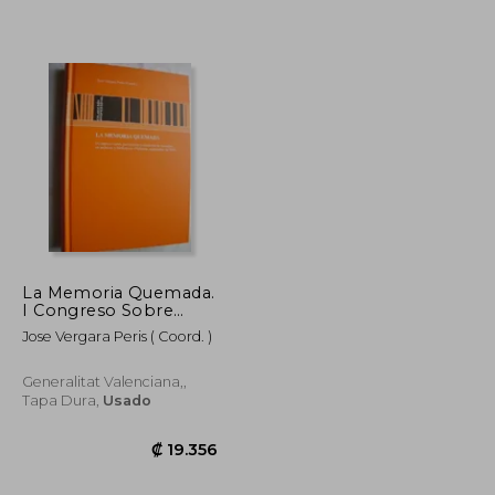
₡ 40.658
₡ 14.604
La Memoria Quemada.
I Congreso Sobre
Prevencion y
Jose Vergara Peris ( Coord. )
Extincion de Incendios
Generalitat Valenciana,,
Tapa Dura,
Usado