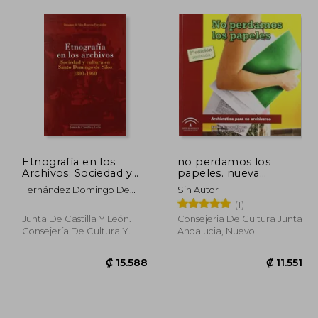
Etnografía en los
no perdamos los
Archivos: Sociedad y
papeles. nueva
Cultura en Santo
edicion.
Fernández Domingo De
Sin Autor
Domingo de Silos,
Silos Represa
(1)
1800-1960
Junta De Castilla Y León.
Consejeria De Cultura Junta
Consejería De Cultura Y
Andalucia, Nuevo
Turismo, Tapa Blanda,
Nuevo