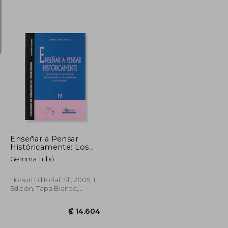
₡ 19.667
₡ 17.564
Enseñar a Pensar
Históricamente: Los
Archivos y las Fuentes
Gemma Tribó
Documentales en la
Enseñanza de la
Historia
Horsori Editorial, Sl., 2005, 1
Edición, Tapa Blanda,
Nuevo