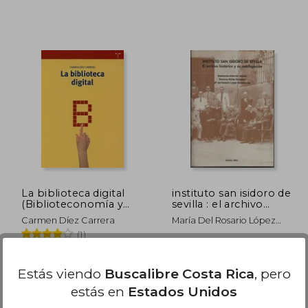
2.956
₡ 24.936
La biblioteca digital
instituto san isidoro de
(Biblioteconomía y
sevilla : el archivo
Administración
histórico y su
Carmen Díez Carrera
María Del Rosario López
Cultural)
catalogación
Bahamonte
(1)
Ediciones Trea, Tapa
,
Usado
Blanda, Nuevo
Estás viendo
Buscalibre Costa Rica
, pero
estás en
Estados Unidos