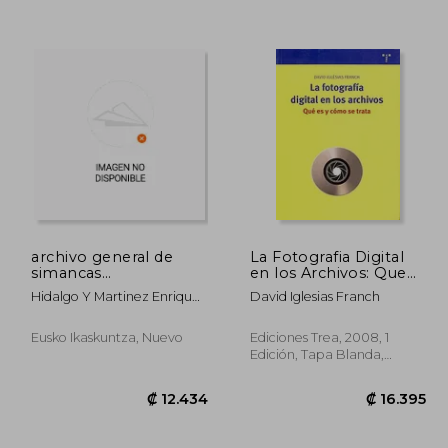
archivo general de
La Fotografia Digital
simancas
en los Archivos: Que
1487.reg.gral.sello.
es y Como se Trata
Hidalgo Y Martinez Enriquez
David Iglesias Franch
6.572
₡ 14.705
(fuentes doc.
Fernandez
medievales nº 137)
Eusko Ikaskuntza, Nuevo
Ediciones Trea, 2008, 1
Edición, Tapa Blanda,
Nuevo