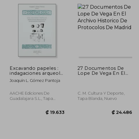
4.781
₡ 15.588
Excavando papeles :
27 Documentos De
indagaciones arqueolÃ
Lope De Vega En El
gicas en los archivos
Archivo Historico De
Joaquín L. Gómez Pantoja
espaÃ±oles
Protocolos De Madrid
(Paperback)
AACHE Ediciones De
C. M. Cultura Y Deporte,
Guadalajara S.L., Tapa
Tapa Blanda, Nuevo
Blanda, Nuevo