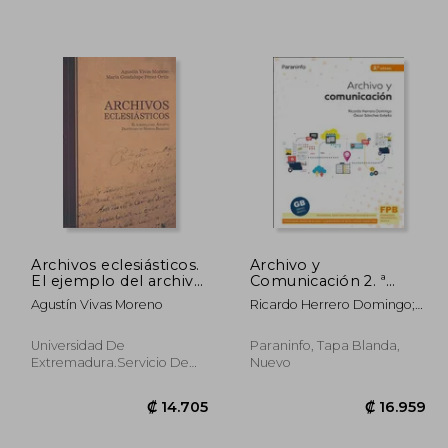
4.198
₡ 17.203
Archivos eclesiásticos.
Archivo y
El ejemplo del archivo
Comunicación 2. ª
diocesano de Mérida-
Edición 2021
Agustín Vivas Moreno
Ricardo Herrero Domingo;
Badajoz
&Oacute;Scar
S&Aacute;Nchez Estella
Universidad De
Paraninfo, Tapa Blanda,
Extremadura.Servicio De
Nuevo
Publicaciones, 2011, Tapa
Blanda, Nuevo