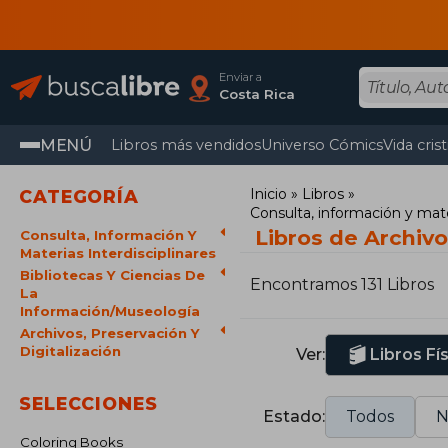
Enviar a
Costa Rica
MENÚ
Libros más vendidos
Universo Cómics
Vida cris
Inicio
Libros
CATEGORÍA
Consulta, información y mater
Libros de Archivo
Consulta, Información Y
Materias Interdisciplinares
Bibliotecas Y Ciencias De
Encontramos 131 Libros
La
Información/Museología
Archivos, Preservación Y
Digitalización
Ver:
Libros Fí
SELECCIONES
Estado:
Todos
N
Coloring Books