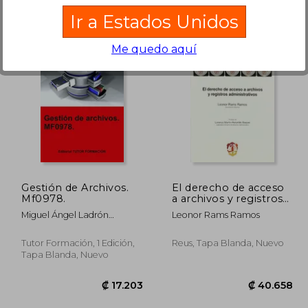
Ir a Estados Unidos
Me quedo aquí
4.133
₡ 15.588
Gestión de Archivos.
El derecho de acceso
Mf0978.
a archivos y registros
administrativos
Miguel Ángel Ladrón
Leonor Rams Ramos
(Derecho
Jiménez
Administrativo)
Tutor Formación, 1 Edición,
Reus, Tapa Blanda, Nuevo
Tapa Blanda, Nuevo