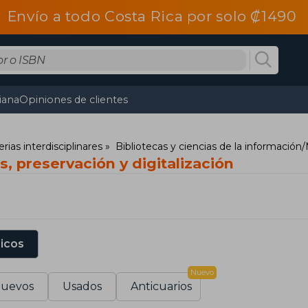
Envío a todo Costa Rica por solo ₡1490
tiana
Opiniones de clientes
ias interdisciplinares
Bibliotecas y ciencias de la información
s, preservación y digitalización
sicos
Nuevo
uevos
Usados
Anticuarios