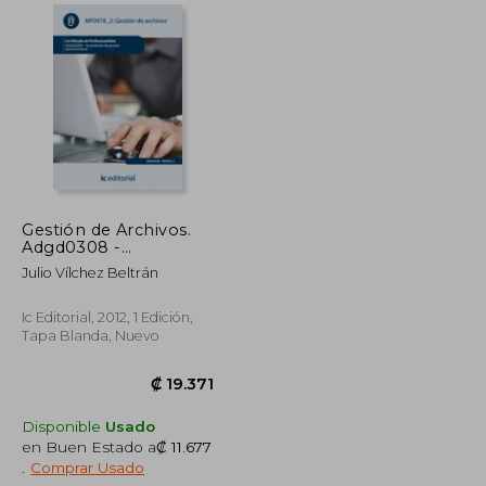
₡ 24.486
₡ 16.395
Gestión de Archivos.
Adgd0308 -
Actividades de Gestión
Julio Vílchez Beltrán
Administrativa
Ic Editorial, 2012, 1 Edición,
Tapa Blanda, Nuevo
Disponible
Usado
en Buen Estado a
₡ 11.677
.
Comprar Usado