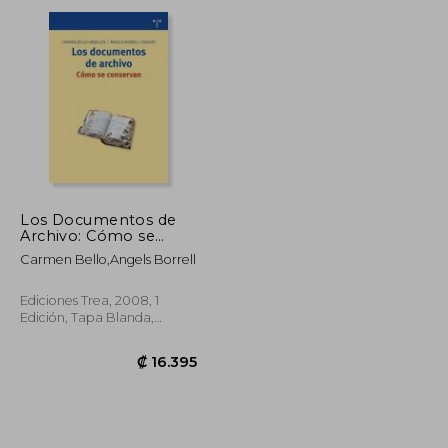
₡ 11.551
₡ 18.840
Los Documentos de
Archivo: Cómo se
Conservan
Carmen Bello,Angels Borrell
(Biblioteconomía y
Administración
Cultural)
Ediciones Trea, 2008, 1
Edición, Tapa Blanda,
Nuevo