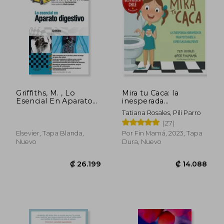
₡ 9.797
₡ 43.0
Griffiths, M. , Lo
Mira tu Caca: la
Esencial En Aparato
inesperada
Digestivo +
herramienta para
Tatiana Rosales, Pili Parro
Studentconsult En
motivarse a comer
(27)
Español 4 Ed. © 2014
más saludable y dejar
el pañal (Best Seller)
Elsevier, Tapa Blanda,
Por Fin Mamá, 2023, Tapa
Nuevo
Dura, Nuevo