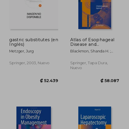
gastric substitutes (en
Atlas of Esophageal
Inglés)
Disease and
Intervention: A
Metzger, Jurg
Blackmon, Shanda H. ;
Multidisciplinary
Kim, Min P. ; Dickinson,
Approach (en Inglés)
Karen J.
Springer, 2003, Nuevo
Springer, Tapa Dura,
Nuevo
₡ 51.890
₡ 52.4