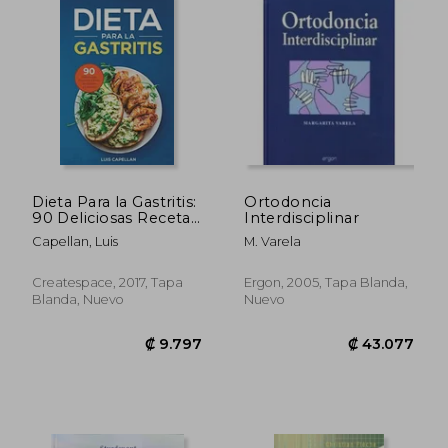
₡ 36.711
₡ 27.4
Dieta Para la Gastritis:
Ortodoncia
90 Deliciosas Recetas
Interdisciplinar
Libres de Gluten y
Capellan, Luis
M. Varela
Lácteos Para el
Tratamiento,
Prevención y Cura de
Createspace, 2017, Tapa
Ergon, 2005, Tapa Blanda,
la Gastritis
Blanda, Nuevo
Nuevo