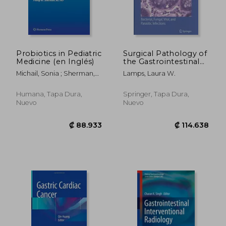
₡ 29.811
₡ 94.0
Probiotics in Pediatric
Surgical Pathology of
Medicine (en Inglés)
the Gastrointestinal
System: Bacterial,
Michail, Sonia ; Sherman,
Lamps, Laura W.
Fungal, Viral, and
Philip M.
Parasitic Infections
(en Inglés)
Humana, Tapa Dura,
Springer, Tapa Dura,
Nuevo
Nuevo