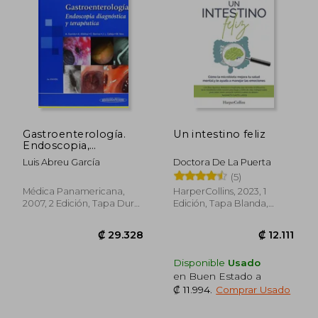
₡ 40.866
₡ 57.5
Gastroenterología.
Un intestino feliz
Endoscopia,
Diagnóstico y
Luis Abreu García
Doctora De La Puerta
Terapéutica.
(5)
Médica Panamericana,
HarperCollins, 2023, 1
2007, 2 Edición, Tapa Dura,
Edición, Tapa Blanda,
Nuevo
Nuevo
Disponible
Usado
en Buen Estado a
₡ 11.994
.
Comprar Usado