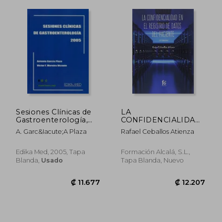
Sesiones Clínicas de
LA
Gastroenterología,
CONFIDENCIALIDAD
2005
EN EL REGISTRO DE
A. Garc&Iacute;A Plaza
Rafael Ceballos Atienza
DATOS DEL
PACIENTE-2 EDICIÓN
Edika Med, 2005, Tapa
Formación Alcalá, S.L.,
Blanda,
Usado
Tapa Blanda, Nuevo
₡ 13.805
₡ 53.9