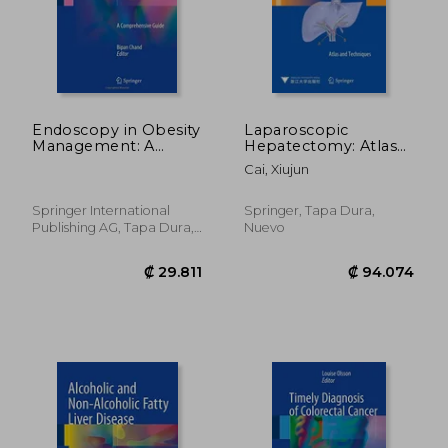
Endoscopy in Obesity
Laparoscopic
Management: A
Hepatectomy: Atlas
Comprehensive
and Techniques (en
Cai, Xiujun
Guide
Inglés)
Springer International
Springer, Tapa Dura,
Publishing AG, Tapa Dura,
Nuevo
Nuevo
₡ 52.439
₡ 130.0