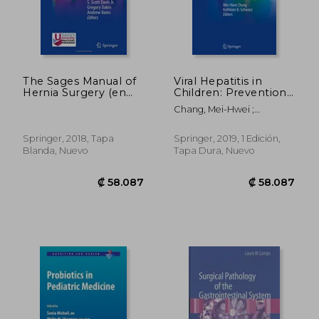
₡ 52.439
₡ 58.0
The Sages Manual of
Viral Hepatitis in
Hernia Surgery (en
Children: Prevention
Inglés)
and Management (en
Chang, Mei-Hwei ;
Inglés)
Schwarz, Kathleen B.
Springer, 2018, Tapa
Springer, 2019, 1 Edición,
Blanda, Nuevo
Tapa Dura, Nuevo