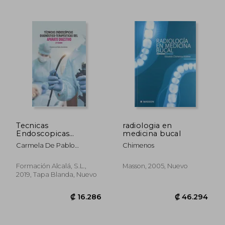
Tecnicas
radiologia en
Endoscopicas
medicina bucal
Diagnostico-
Carmela De Pablo
Chimenos
₡ 10.769
₡ 73.5
Terapeuticas del
Hernandez
Aparato Digestivo-2
Edición
Formación Alcalá, S.L.,
Masson, 2005, Nuevo
2019, Tapa Blanda, Nuevo