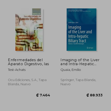
Enfermedades del
Imaging of the Liver
Aparato Digestivo, las
and Intra-Hepatic
Biliary Tract: Volume
Test-Achats
Quaia, Emilio
2: Tumoral
Pathologies (en
Inglés)
Ocu Ediciones, S.A., Tapa
Springer, Tapa Blanda,
₡ 16.286
₡ 46.2
Blanda, Nuevo
Nuevo