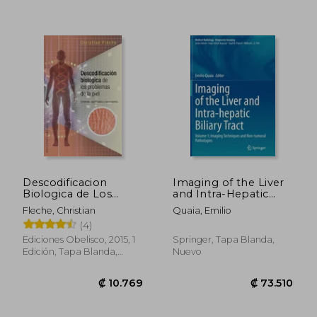
₡ 29.328
₡ 12.1
Descodificacion
Imaging of the Liver
Biologica de Los
and Intra-Hepatic
Problemas de Piel
Biliary Tract: Volume
Fleche, Christian
Quaia, Emilio
1: Imaging
(4)
Techniques and Non-
Tumoral Pathologies
Ediciones Obelisco, 2015, 1
Springer, Tapa Blanda,
(en Inglés)
Edición, Tapa Blanda,
Nuevo
Nuevo