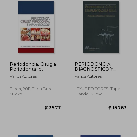
₡ 11.677
₡ 12.2
Periodoncia, Cirugia
PERIODONCIA,
Periodontal e
DIAGNOSTICO Y
Implantologia
TRATAMIENTO DE LA
Varios Autores
Varios Autores
ENFERMEDAD (2ª
ED.)
Ergon, 2011, Tapa Dura,
LEXUS EDITORES, Tapa
Nuevo
Blanda, Nuevo