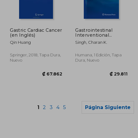
₡ 58.087
₡ 88.9
Gastric Cardiac Cancer
Gastrointestinal
(en Inglés)
Interventional
Radiology (en Inglés)
Qin Huang
Singh, Charan K.
Springer, 2018, Tapa Dura,
Humana, 1 Edición, Tapa
Nuevo
Dura, Nuevo
1
2
3
4
5
Página Siguiente