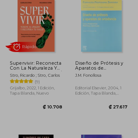
Supervivir: Reconecta
Diseño de Prótesis y
Con La Naturaleza Y
Aparatos de
Aleja La Enfermedad /
Ortodoncia
Stro, Ricardo ; Stro, Carlos
J.M. Fonollosa
Survival. Go Bac K to
(9)
the Origin and
Recover Your Health
Grijalbo, 2022, 1 Edición,
Editorial Elsevier, 2004, 1
Tapa Blanda, Nuevo
Edición, Tapa Blanda,
Rápido
Nuevo