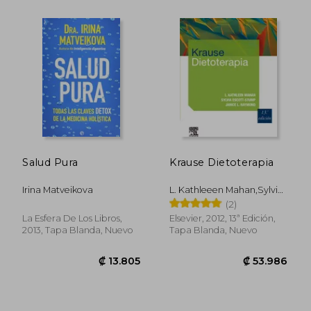
Salud Pura
Krause Dietoterapia
Irina Matveikova
L. Kathleeen Mahan,Sylvia
Escott-Stump,Janice L.
(2)
Raymond
La Esfera De Los Libros,
Elsevier, 2012, 13ª Edición,
2013, Tapa Blanda, Nuevo
Tapa Blanda, Nuevo
₡ 7.464
₡ 88.9