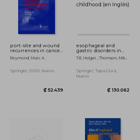
port-site and wound
esophageal and
recurrences in cancer
gastric disorders in
surgery: incidence -
infancy and childhood
Reymond, Marc A.
Till, Holger ; Thomson, Mike
pathogenesis -
(en Inglés)
; Foker, John E.
prevention (en
Inglés)
Springer, 2000, Nuevo
Springer, Tapa Dura,
Nuevo
₡ 70.452
₡ 13.0