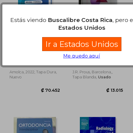
Estás viendo
Buscalibre Costa Rica
, pero 
Estados Unidos
Ir a Estados Unidos
El Arte de la Cirugía
Neumología y
de la Hernia - Inguinal
Gastroenterología.
Me quedo aquí
y Femoral. Incluye e-
Puntos de Encuentro
Giampiero Campanelli
Perpiñá, M Y Ponce, J
book
Amolca, 2022, Tapa Dura,
J.R. Prous, Barcelona,,
₡ 12.316
₡ 9.7
Nuevo
Tapa Blanda,
Usado