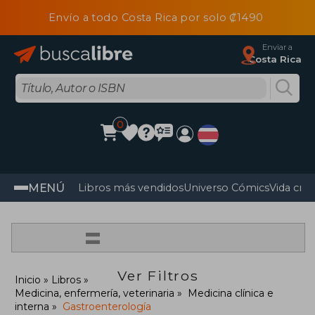
Envío a todo Costa Rica por solo ₡1490
Enviar a
Costa Rica
0
MENÚ
Libros más vendidos
Universo Cómics
Vida cris
=
Ver Filtros
Inicio
Libros
Medicina, enfermería, veterinaria
Medicina clínica e
interna
Gastroenterología