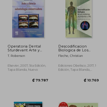
₡ 35.711
₡ 15.7
Operatoria Dental
Descodificacion
Sturdevant Arte y
Biologica de Los
ciencia de la
Problemas
T. Roberson
Fleche, Christian
odontología
Respiratorios
Elsevier, 2007, 5ta Edición,
Ediciones Obelisco, 2017, 1
Tapa Blanda, Nuevo
Edición, Tapa Blanda,
Nuevo